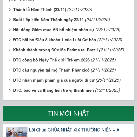
(24/11/2025)
Thánh lễ Năm Thánh (23/11)
(24/11/2025)
Buổi tiếp kiến Năm Thánh ngày 22/11
(23/11/2025)
Hội đồng Giám mục VN bổ nhiệm nhân sự
(22/11/2025)
ĐTC bãi bỏ Điều 8 khoản 1 của Luật Cơ bản
(21/11/2025)
Khánh thành tượng Đức Mẹ Fatima tại Brazil
(21/11/2025)
ĐTC công bố Ngày Thế giới Trẻ em 2026
(21/11/2025)
ĐTC cầu nguyện tại mộ Thánh Phanxicô
(20/11/2025)
ĐTC nhấn mạnh phẩm giá của người di cư
(19/11/2025)
ĐTC: bảo vệ và thăng tiến trẻ vị thành niên
TIN MỚI NHẤT
Lời Chúa CHÚA NHẬT XIX THƯỜNG NIÊN – A