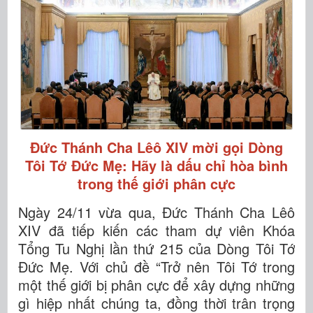
Đức Thánh Cha Lêô XIV mời gọi Dòng
Tôi Tớ Đức Mẹ: Hãy là dấu chỉ hòa bình
trong thế giới phân cực
Ngày 24/11 vừa qua, Đức Thánh Cha Lêô
XIV đã tiếp kiến các tham dự viên Khóa
Tổng Tu Nghị lần thứ 215 của Dòng Tôi Tớ
Đức Mẹ. Với chủ đề “Trở nên Tôi Tớ trong
một thế giới bị phân cực để xây dựng những
gì hiệp nhất chúng ta, đồng thời trân trọng