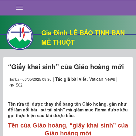
GIỚI THIỆU
TIN TỨC
SỐNG ĐẠO
Gia Đình LÊ BẢO TỊNH BAN
CHUYỆN NHÀ
MÊ THUỘT
QUÁN VĂN
THƯ GIÃN
“Giấy khai sinh” của Giáo hoàng mới
|
Tác giả bài viết:
Vatican News |
Thứ ba - 06/05/2025 09:36
562
Tên rửa tội được thay thế bằng tên Giáo hoàng, gần như
để làm nổi bật “sự tái sinh” mà giám mục Roma được kêu
gọi thực hiện sau khi được bầu.
Tên của Giáo hoàng, “giấy khai sinh” của
Giáo hoàng mới