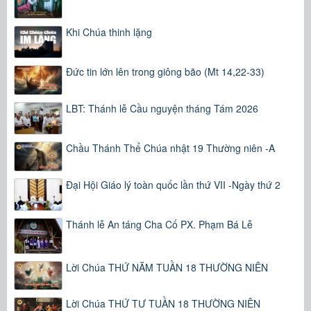
Khi Chúa thinh lặng
Đức tin lớn lên trong giông bão (Mt 14,22-33)
LBT: Thánh lễ Cầu nguyện tháng Tám 2026
Chầu Thánh Thể Chúa nhật 19 Thường niên -A
Đại Hội Giáo lý toàn quốc lần thứ VII -Ngày thứ 2
Thánh lễ An táng Cha Cố PX. Phạm Bá Lễ
Lời Chúa THỨ NĂM TUẦN 18 THƯỜNG NIÊN
Lời Chúa THỨ TƯ TUẦN 18 THƯỜNG NIÊN