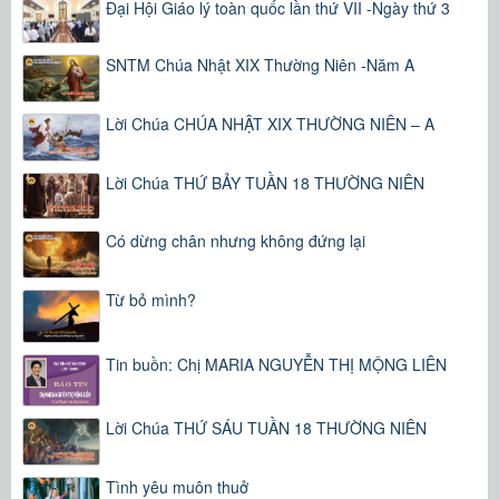
Đại Hội Giáo lý toàn quốc lần thứ VII -Ngày thứ 3
SNTM Chúa Nhật XIX Thường Niên -Năm A
Lời Chúa CHÚA NHẬT XIX THƯỜNG NIÊN – A
Lời Chúa THỨ BẢY TUẦN 18 THƯỜNG NIÊN
Có dừng chân nhưng không đứng lại
Từ bỏ mình?
Tin buồn: Chị MARIA NGUYỄN THỊ MỘNG LIÊN
Lời Chúa THỨ SÁU TUẦN 18 THƯỜNG NIÊN
Tình yêu muôn thuở