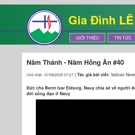
Gia Đình L
GIỚI THIỆU
TIN TỨC
Năm Thánh - Năm Hồng Ân #40
|
Tác giả bài viết:
Vatican New
Chủ nhật - 07/09/2025 07:27
Đức cha Bernt Ivar Eidsvig, Nauy chia sẻ về người 
đời sống đạo ở Nauy