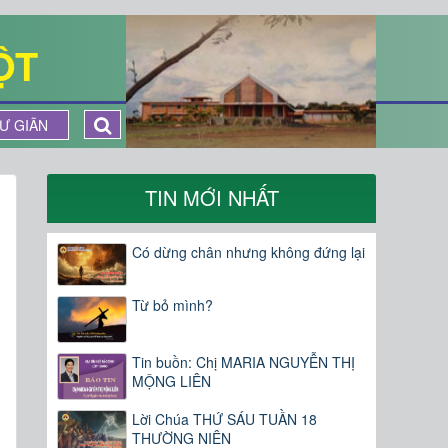
ỘT
Ư GIÃN
TIN MỚI NHẤT
Có dừng chân nhưng không đứng lại
Từ bỏ mình?
Tin buồn: Chị MARIA NGUYỄN THỊ
MỘNG LIÊN
Lời Chúa THỨ SÁU TUẦN 18
THƯỜNG NIÊN