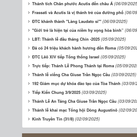
(06/09/202
Thánh tích Chân phước Acutis đến châu Á
(06/0
Frassati và Acutis là vị thánh trẻ của đường phố
(06/09/2025)
ĐTC khánh thành "Làng Laudato si'"
(06/0
"Giới trẻ là hiện tại của niềm hy vọng hòa bình”
(05/09/2025)
LBT: Thánh lễ đầu tháng Chín -2025
(05/09/20
Đã có 24 triệu khách hành hương đến Roma
(05/09/2025)
ĐTC Lêô XIV tiếp Tổng thống Israel
(05/09/202
Trực tiếp: Thánh Lễ Phong Thánh tại Roma
(03/09/2025)
Thánh lễ viếng Cha Giuse Trần Ngọc Cầu
(03/09/
192 Giám mục dự khóa đào tạo của Tòa Thánh
(03/09/2025)
Tiếp Kiến Chung 3/9/2025
(03/09/20
Thánh Lễ An Táng Cha Giuse Trần Ngọc Cầu
(02/09/2
Thánh lễ khai mạc Tổng hội Dòng Augustinô
(02/09/2025)
Kinh Truyền Tin (31/8)