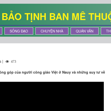
Ê BẢO TỊNH BAN MÊ THU
SỐNG ĐẠO
CHUYỆN NHÀ
QUÁN VĂN
TH
s |
473
đóng góp của người công giáo Việt ở Nauy và những suy tư về