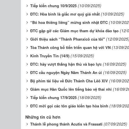
(10/09/2025)
Tiếp kiến chung 10/9/2025
(10/09/2025)
ĐTC: Hòa bình là giấc mơ quý giá nhất
(10/09/202
“Bó hoa thiêng liêng” mừng sinh nhật ĐTC
(12/
ĐTC gặp gỡ các Giám mục tham dự khóa đào tạo
(12/09/2025
Giới thiệu sách “Thánh Phanxicô của tôi"
(13/09/2
Tòa Thánh công bố tiến triển quan hệ với VN
(15/09/2025)
Kinh Truyền Tin (14/9)
(16/09/2025)
ĐTC: hãy vượt thắng hận thù và bạo lực
(16/09/2025)
ĐTC cầu nguyện Ngày Năm Thánh An ủi
(16/09/202
Bộ phim tài liệu về Đức Thánh Cha Lêô XIV
(16/09/2
Giám mục Hàn Quốc lên tiếng bảo vệ thai nhi
(18/09/2025)
Tiếp kiến chung 17/9/2025
(18/09/20
ĐTC mời gọi các tôn giáo kiến tạo hòa bình
Những tin cũ hơn
(07/09/2025)
Thánh lễ phong thánh Acutis và Frassati