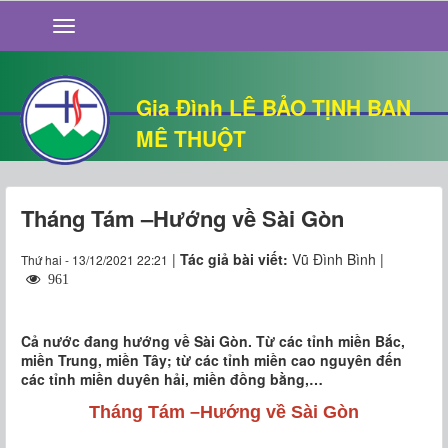
GIỚI THIỆU
TIN TỨC
SỐNG ĐẠO
Gia Đình LÊ BẢO TỊNH BAN
CHUYỆN NHÀ
MÊ THUỘT
QUÁN VĂN
THƯ GIÃN
Tháng Tám –Hướng về Sài Gòn
|
Tác giả bài viết:
Vũ Đình Bình |
Thứ hai - 13/12/2021 22:21
961
Cả nước đang hướng về Sài Gòn. Từ các tỉnh miền Bắc,
miền Trung, miền Tây; từ các tỉnh miền cao nguyên đến
các tỉnh miền duyên hải, miền đồng bằng,…
Tháng Tám –Hướng về Sài Gòn