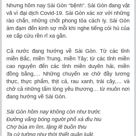
Nhưng hôm nay Sài Gòn “bệnh”. Sài Gòn đang vật
vã vì đại dịch Covid-19. Sài Gòn xác xơ với những
rào chắn, những chốt phong tỏa cách ly. Sài Gòn
ảm đạm đến kinh sợ mỗi khi nghe tiếng còi hú của
xe cấp cứu rền rĩ xa gần.
Cả nước đang hướng về Sài Gòn. Từ các tỉnh
miền Bắc, miền Trung, miền Tây; từ các tỉnh miền
cao nguyên đến các tỉnh miền duyên hải, miền
đồng bằng,… Những chuyến xe chở đầy lương
thực, thực phẩm, thịt cá, rau xanh, trái cây,… và
chở cả những tấm lòng yêu thương… từ muôn nơi
đang hướng về Sài Gòn.
Sài Gòn hôm nay không còn như trước
Đường vắng bóng người phố xá đìu hiu
Chợ búa im lìm, lặng lẽ buồn thiu
Ta cứ tưởng như thời thiết quân luật.