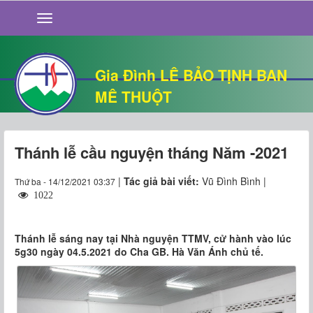
GIỚI THIỆU
TIN TỨC
SỐNG ĐẠO
Gia Đình LÊ BẢO TỊNH BAN
CHUYỆN NHÀ
MÊ THUỘT
QUÁN VĂN
THƯ GIÃN
Thánh lễ cầu nguyện tháng Năm -2021
|
Tác giả bài viết:
Vũ Đình Bình |
Thứ ba - 14/12/2021 03:37
1022
Thánh lễ sáng nay tại Nhà nguyện TTMV, cử hành vào lúc
5g30 ngày 04.5.2021 do Cha GB. Hà Văn Ánh chủ tế.