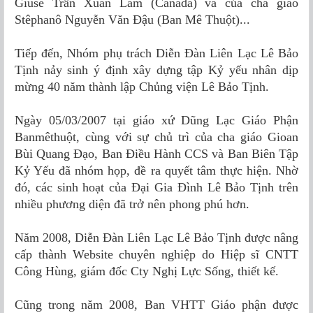
Giuse Trần Xuân Lãm (Canada) và của cha giáo
Stêphanô Nguyễn Văn Ðậu (Ban Mê Thuột)...
Tiếp đến, Nhóm phụ trách Diễn Ðàn Liên Lạc Lê Bảo
Tịnh nảy sinh ý định xây dựng tập Kỷ yếu nhân dịp
mừng 40 năm thành lập Chủng viện Lê Bảo Tịnh.
Ngày 05/03/2007 tại giáo xứ Dũng Lạc Giáo Phận
Banmêthuột, cùng với sự chủ trì của cha giáo Gioan
Bùi Quang Đạo, Ban Điều Hành CCS và Ban Biên Tập
Kỷ Yếu đã nhóm họp, đề ra quyết tâm thực hiện. Nhờ
đó, các sinh hoạt của Đại Gia Đình Lê Bảo Tịnh trên
nhiều phương diện đã trở nên phong phú hơn.
Năm 2008, Diễn Ðàn Liên Lạc Lê Bảo Tịnh được nâng
cấp thành Website chuyên nghiệp do Hiệp sĩ CNTT
Công Hùng, giám đốc Cty Nghị Lực Sống, thiết kế.
Cũng trong năm 2008, Ban VHTT Giáo phận được