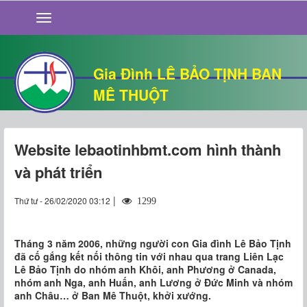
GIỚI THIỆU
TIN TỨC
SỐNG ĐẠO
Gia Đình LÊ BẢO TỊNH BAN
CHUYỆN NHÀ
MÊ THUỘT
QUÁN VĂN
THƯ GIÃN
Website lebaotinhbmt.com hình thành
và phát triển
|
Thứ tư - 26/02/2020 03:12
1299
Tháng 3 năm 2006, những người con Gia đình Lê Bảo Tịnh
đã cố gắng kết nối thông tin với nhau qua trang Liên Lạc
Lê Bảo Tịnh do nhóm anh Khôi, anh Phương ở Canada,
nhóm anh Nga, anh Huấn, anh Lương ở Đức Minh và nhóm
anh Châu… ở Ban Mê Thuột, khởi xướng.