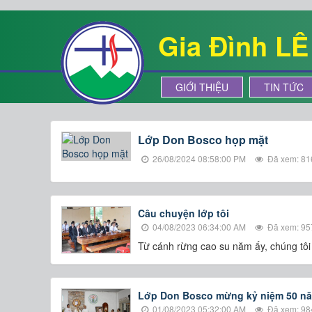
Gia Đình L
GIỚI THIỆU
TIN TỨC
Lớp Don Bosco họp mặt
26/08/2024 08:58:00 PM
Đã xem: 81
Câu chuyện lớp tôi
04/08/2023 06:34:00 AM
Đã xem: 95
Từ cánh rừng cao su năm ấy, chúng tô
Lớp Don Bosco mừng kỷ niệm 50 n
01/08/2023 05:32:00 AM
Đã xem: 98