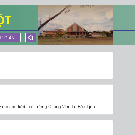
ỘT
Ư GIÃN
ày êm ấm dưới mái trường Chủng Viện Lê Bảo Tịnh.