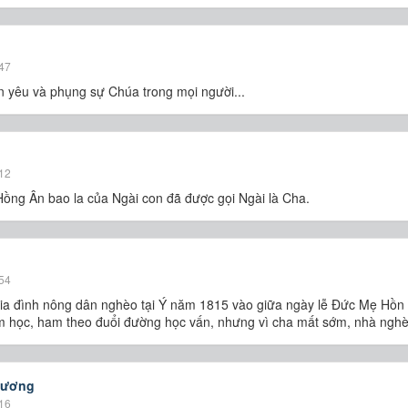
47
n yêu và phụng sự Chúa trong mọi người...
12
Hồng Ân bao la của Ngài con đã được gọi Ngài là Cha.
54
ia đình nông dân nghèo tại Ý năm 1815 vào giữa ngày lễ Ðức Mẹ Hồn 
am học, ham theo đuổi đường học vấn, nhưng vì cha mất sớm, nhà nghèo
hương
16