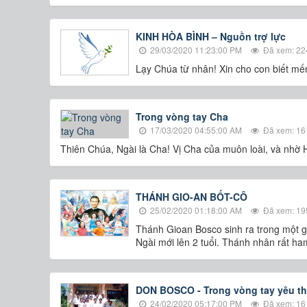
KINH HÒA BÌNH – Nguồn trợ lực
29/03/2020 11:23:00 PM
Đã xem: 22
Lạy Chúa từ nhân! Xin cho con biết mế
Trong vòng tay Cha
17/03/2020 04:55:00 AM
Đã xem: 16
Thiên Chúa, Ngài là Cha! Vị Cha của muôn loài, và nhờ 
THÁNH GIO-AN BỐT-CÔ
25/02/2020 01:18:00 AM
Đã xem: 19
Thánh Gioan Bosco sinh ra trong một g
Ngài mới lên 2 tuổi. Thánh nhân rất h
DON BOSCO - Trong vòng tay yêu t
24/02/2020 05:17:00 PM
Đã xem: 16