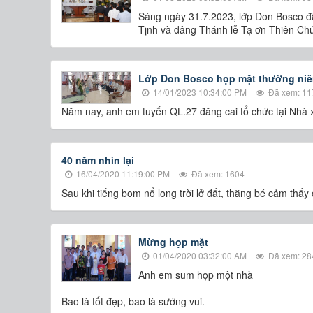
Sáng ngày 31.7.2023, lớp Don Bosco đ
Tịnh và dâng Thánh lễ Tạ ơn Thiên Ch
Lớp Don Bosco họp mặt thường niê
14/01/2023 10:34:00 PM
Đã xem: 11
Năm nay, anh em tuyến QL.27 đăng cai tổ chức tại Nhà
40 năm nhìn lại
16/04/2020 11:19:00 PM
Đã xem: 1604
Sau khi tiếng bom nổ long trời lở đất, thằng bé cảm thấy 
Mừng họp mặt
01/04/2020 03:32:00 AM
Đã xem: 28
Anh em sum họp một nhà
Bao là tốt đẹp, bao là sướng vui.