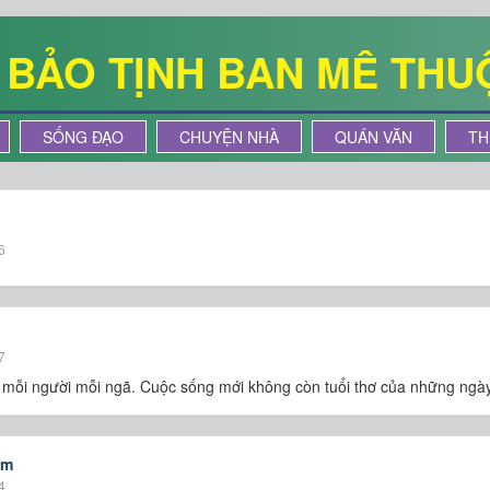
Ê BẢO TỊNH BAN MÊ THU
SỐNG ĐẠO
CHUYỆN NHÀ
QUÁN VĂN
TH
6
7
i mỗi người mỗi ngã. Cuộc sống mới không còn tuổi thơ của những ng
ăm
4