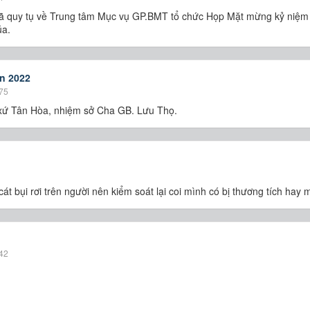
ã quy tụ về Trung tâm Mục vụ GP.BMT tổ chức Họp Mặt mừng kỷ niệm
úa.
n 2022
75
 xứ Tân Hòa, nhiệm sở Cha GB. Lưu Thọ.
cát bụi rơi trên người nên kiểm soát lại coi mình có bị thương tích hay
42