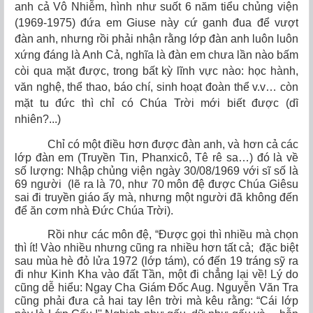
anh cả Vô Nhiễm, hình như suốt 6 năm tiểu chủng viện
(1969-1975) đứa em Giuse này cứ ganh đua để vượt
đàn anh, nhưng rồi phải nhận rằng lớp đàn anh luôn luôn
xứng đáng là Anh Cả, nghĩa là đàn em chưa lần nào bấm
còi qua mặt được, trong bất kỳ lĩnh vực nào: học hành,
văn nghệ, thể thao, báo chí, sinh hoạt đoàn thể v.v… còn
mặt tu đức thì chỉ có Chúa Trời mới biết được (dĩ
nhiên?...)
Chỉ có một điều hơn được đàn anh, và hơn cả các
lớp đàn em (Truyền Tin, Phanxicô, Tê rê sa…) đó là về
số lượng: Nhập chủng viện ngày 30/08/1969 với sĩ số là
69 người (lẽ ra là 70, như 70 môn đệ được Chúa Giêsu
sai đi truyền giáo ấy mà, nhưng một người đã không đến
để ăn cơm nhà Đức Chúa Trời).
Rồi như các môn đệ, “Được gọi thì nhiều mà chọn
thì ít! Vào nhiều nhưng cũng ra nhiều hơn tất cả; đặc biệt
sau mùa hè đỏ lửa 1972 (lớp tám), có đến 19 tráng sỹ ra
đi như Kinh Kha vào đất Tần, một đi chẳng lại về! Lý do
cũng dễ hiểu: Ngay Cha Giám Đốc Aug. Nguyễn Văn Tra
cũng phải đưa cả hai tay lên trời mà kêu rằng: “Cái lớp