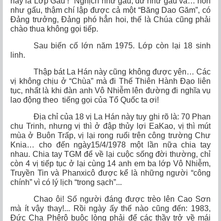
này là Lớp Gấu !'' Nghịch như gấu, dữ như gấu và… hỗn
như gấu, thậm chí lập được cả một “Băng Dao Găm”, có
Đảng trưởng, Đảng phó hẳn hoi, thế là Chúa cũng phải
chào thua không gọi tiếp.
Sau biến cố lớn năm 1975. Lớp còn lại 18 sinh
linh.
Thập bát La Hán này cũng không được yên… Các
vị không chịu ở “Chùa” mà đi Thế Thiên Hành Đạo liên
tục, nhất là khi đàn anh Vô Nhiễm lên đường đi nghĩa vụ
lao động theo tiếng gọi của Tổ Quốc ta ơi!
Địa chỉ của 18 vị La Hán này tuy ghi rõ là: 70 Phan
chu Trinh, nhưng vị thì ở đập thủy lợi EaKao, vị thì mút
mùa ở Buôn Trấp, vị lại rong ruổi trên công trường Chư
Knia… cho đến ngày15/4/1978 một lần nữa chia tay
nhau. Chia tay TGM để về lại cuộc sống đời thường, chỉ
còn 4 vị tiếp tục ở lại cùng 14 anh em ba lớp Vô Nhiễm,
Truyền Tin và Phanxicô được kể là những người “công
chính” vì có lý lịch “trong sạch”...
Chao ôi! Số người đáng được trèo lên Cao Sơn
mà ít vậy thay!... Rồi ngày ấy thế nào cũng đến: 1983,
Đức Cha Phêrô buộc lòng phải để các thầy trở về mái