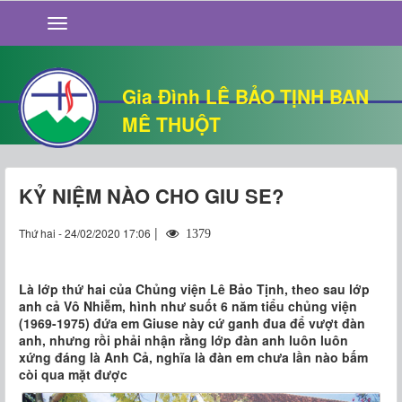
GIỚI THIỆU
TIN TỨC
SỐNG ĐẠO
Gia Đình LÊ BẢO TỊNH BAN
CHUYỆN NHÀ
MÊ THUỘT
QUÁN VĂN
THƯ GIÃN
KỶ NIỆM NÀO CHO GIU SE?
|
Thứ hai - 24/02/2020 17:06
1379
Là lớp thứ hai của Chủng viện Lê Bảo Tịnh, theo sau lớp
anh cả Vô Nhiễm, hình như suốt 6 năm tiểu chủng viện
(1969-1975) đứa em Giuse này cứ ganh đua để vượt đàn
anh, nhưng rồi phải nhận rằng lớp đàn anh luôn luôn
xứng đáng là Anh Cả, nghĩa là đàn em chưa lần nào bấm
còi qua mặt được