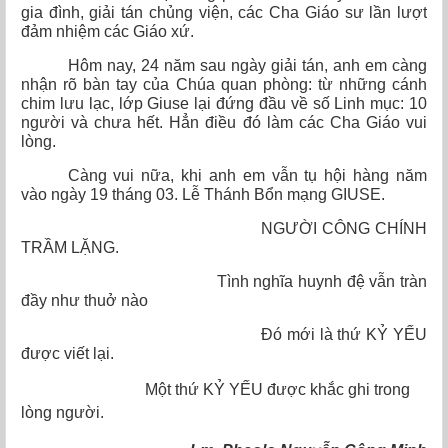
gia đình, giải tán chủng viện, các Cha Giáo sư lần lượt
đảm nhiệm các Giáo xứ.
Hôm nay, 24 năm sau ngày giải tán, anh em càng
nhận rõ bàn tay của Chúa quan phòng: từ những cánh
chim lưu lạc, lớp Giuse lại đứng đầu về số Linh mục: 10
người và chưa hết. Hẳn điều đó làm các Cha Giáo vui
lòng.
Càng vui nữa, khi anh em vẫn tụ hội hàng năm
vào ngày 19 tháng 03. Lễ Thánh Bổn mạng GIUSE.
NGƯỜI CÔNG CHÍNH
TRẦM LẶNG.
Tình nghĩa huynh đệ vẫn tràn
đầy như thuở nào
Đó mới là thứ KỶ YẾU
được viết lại.
Một thứ KỶ YẾU được khắc ghi trong
lòng người.