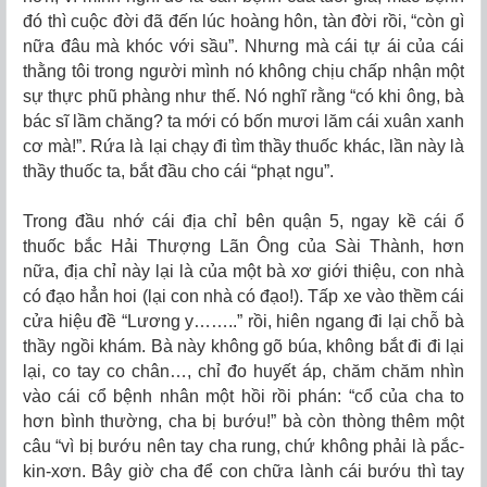
đó thì cuộc đời đã đến lúc hoàng hôn, tàn đời rồi, “còn gì
nữa đâu mà khóc với sầu”. Nhưng mà cái tự ái của cái
thằng tôi trong người mình nó không chịu chấp nhận một
sự thực phũ phàng như thế. Nó nghĩ rằng “có khi ông, bà
bác sĩ lầm chăng? ta mới có bốn mươi lăm cái xuân xanh
cơ mà!”. Rứa là lại chạy đi tìm thầy thuốc khác, lần này là
thầy thuốc ta, bắt đầu cho cái “phạt ngu”.
Trong đầu nhớ cái địa chỉ bên quận 5, ngay kề cái ổ
thuốc bắc Hải Thượng Lãn Ông của Sài Thành, hơn
nữa, địa chỉ này lại là của một bà xơ giới thiệu, con nhà
có đạo hẳn hoi (lại con nhà có đạo!). Tấp xe vào thềm cái
cửa hiệu đề “Lương y……..” rồi, hiên ngang đi lại chỗ bà
thầy ngồi khám. Bà này không gõ búa, không bắt đi đi lại
lại, co tay co chân…, chỉ đo huyết áp, chăm chăm nhìn
vào cái cổ bệnh nhân một hồi rồi phán: “cổ của cha to
hơn bình thường, cha bị bướu!” bà còn thòng thêm một
câu “vì bị bướu nên tay cha rung, chứ không phải là pắc-
kin-xơn. Bây giờ cha để con chữa lành cái bướu thì tay