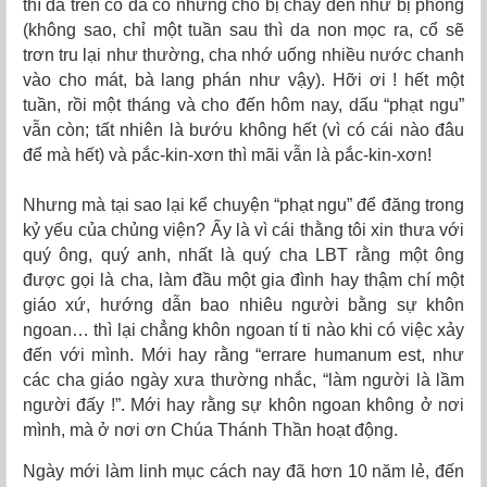
thì da trên cổ đã có những chỗ bị cháy đen như bị phỏng
(không sao, chỉ một tuần sau thì da non mọc ra, cổ sẽ
trơn tru lại như thường, cha nhớ uống nhiều nước chanh
vào cho mát, bà lang phán như vậy). Hỡi ơi ! hết một
tuần, rồi một tháng và cho đến hôm nay, dấu “phạt ngu”
vẫn còn; tất nhiên là bướu không hết (vì có cái nào đâu
để mà hết) và pắc-kin-xơn thì mãi vẫn là pắc-kin-xơn!
Nhưng mà tại sao lại kể chuyện “phạt ngu” để đăng trong
kỷ yếu của chủng viện? Ấy là vì cái thằng tôi xin thưa với
quý ông, quý anh, nhất là quý cha LBT rằng một ông
được gọi là cha, làm đầu một gia đình hay thậm chí một
giáo xứ, hướng dẫn bao nhiêu người bằng sự khôn
ngoan… thì lại chẳng khôn ngoan tí ti nào khi có việc xảy
đến với mình. Mới hay rằng “errare humanum est, như
các cha giáo ngày xưa thường nhắc, “làm người là lầm
người đấy !”. Mới hay rằng sự khôn ngoan không ở nơi
mình, mà ở nơi ơn Chúa Thánh Thần hoạt động.
Ngày mới làm linh mục cách nay đã hơn 10 năm lẻ, đến