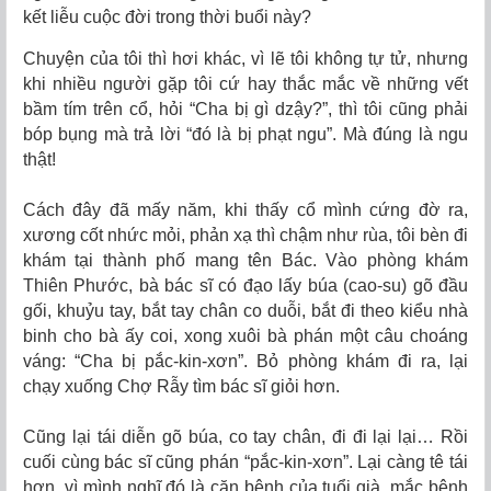
kết liễu cuộc đời trong thời buổi này?
Chuyện của tôi thì hơi khác, vì lẽ tôi không tự tử, nhưng
khi nhiều người gặp tôi cứ hay thắc mắc về những vết
bầm tím trên cổ, hỏi “Cha bị gì dzậy?”, thì tôi cũng phải
bóp bụng mà trả lời “đó là bị phạt ngu”. Mà đúng là ngu
thật!
Cách đây đã mấy năm, khi thấy cổ mình cứng đờ ra,
xương cốt nhức mỏi, phản xạ thì chậm như rùa, tôi bèn đi
khám tại thành phố mang tên Bác. Vào phòng khám
Thiên Phước, bà bác sĩ có đạo lấy búa (cao-su) gõ đầu
gối, khuỷu tay, bắt tay chân co duỗi, bắt đi theo kiểu nhà
binh cho bà ấy coi, xong xuôi bà phán một câu choáng
váng: “Cha bị pắc-kin-xơn”. Bỏ phòng khám đi ra, lại
chạy xuống Chợ Rẫy tìm bác sĩ giỏi hơn.
Cũng lại tái diễn gõ búa, co tay chân, đi đi lại lại… Rồi
cuối cùng bác sĩ cũng phán “pắc-kin-xơn”. Lại càng tê tái
hơn, vì mình nghĩ đó là căn bệnh của tuổi già, mắc bệnh