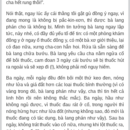
cha hết rung thôi!”.
Nói thật, ngay lúc ấy cái thằng tôi gật gù đồng ý ngay, vì
đang mong là không bị pắc-kin-xơn, thì được bà lang
phán cho là không bị. Mình tin tưởng bà lang ngay lập
tức, này nhé, có đầy đủ yếu tố để tin: có một phòng khám
đông y ở ngay ổ thuốc đông y, có một bà xơ giới thiệu, lại
có đạo nữa, xưng cha-con hẳn hoi. Rứa là sẵn sàng để
bà lang chữa bướu. Bà lang yêu cầu cha nằm ngửa cổ
để bôi thuốc, cam đoan 3 ngày cái bướu sẽ bị thuốc hút
ra ngoài và sẽ xẹp đi (!), không phải mổ nguy hiểm.
Ba ngày, mỗi ngày đều đến bôi một thứ keo đen, nóng
như lửa và giá đắt hơn các loại thuốc bình thường (vì có
vàng trong đó, bà lang phán như vậy, cha thì tin hết cả
linh hồn rồi nên không thắc mắc). Ba ngày, hầu như
không ngủ được, vì thuốc đau rát ở cổ, trong người thì
nóng hừng hực như lửa đốt (nhưng không sao, đó mới là
thuốc đang có tác dụng, bà lang phán như vậy). Sau ba
ngày, không trát thuốc vào cổ nữa, nhưng khi lột thuốc ra,