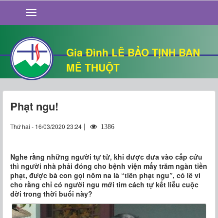
GIỚI THIỆU
TIN TỨC
SỐNG ĐẠO
Gia Đình LÊ BẢO TỊNH BAN
CHUYỆN NHÀ
MÊ THUỘT
QUÁN VĂN
THƯ GIÃN
Phạt ngu!
|
Thứ hai - 16/03/2020 23:24
1386
Nghe rằng những người tự tử, khi được đưa vào cấp cứu
thì người nhà phải đóng cho bệnh viện mấy trăm ngàn tiền
phạt, được bà con gọi nôm na là “tiền phạt ngu”, có lẽ vì
cho rằng chỉ có người ngu mới tìm cách tự kết liễu cuộc
đời trong thời buổi này?