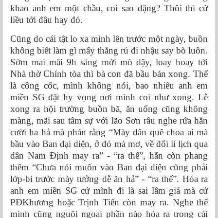
khao anh em một chầu, coi sao đặng? Thôi thì cứ
liều tới đâu hay đó.
Cũng do cái tật lo xa mình lên trước một ngày, buồn
không biết làm gì mấy thằng rủ đi nhậu say bò luôn.
Sớm mai mãi 9h sáng mới mò dậy, loay hoay tới
Nhà thờ Chính tòa thì bà con đã bầu bán xong. Thế
là công cốc, mình không nói, bao nhiêu anh em
miền SG đặt hy vọng nơi mình coi như xong. Lễ
xong ra hội trường buồn bã, ăn uống cũng không
màng, mãi sau tâm sự với lão Sơn râu nghe rứa hắn
cười ha hả mà phán rằng “Mày dân quê choa ai mà
bầu vào Ban đại diện, ở đó mà mơ, về đổi lí lịch qua
dân Nam Định may ra” - “ra thế”, hắn còn phang
thêm “Chưa nói muốn vào Ban đại diện cũng phải
lớp-bi trước mày tưởng dễ ăn hả” - “ra thế”. Hóa ra
anh em miền SG cử mình đi là sai lầm giá mà cử
PĐKhương hoặc Trịnh Tiến còn may ra. Nghe thế
mình cũng nguôi ngoai phần nào hóa ra trong cái