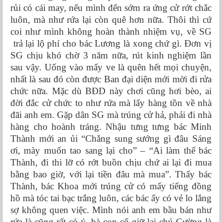
rủi có cái may, nếu mình đến sớm ra ứng cử rớt chắc
luôn, mà như rứa lại còn quê hơn nữa. Thôi thì cứ
coi như mình không hoàn thành nhiệm vụ, về SG
trả lại lộ phí cho bác Lương là xong chứ gì. Đơn vị
SG chịu khó chờ 3 năm nữa, rút kinh nghiệm lần
sau vậy. Uống vào mấy ve là quên hết mọi chuyện,
nhất là sau đó còn được Ban đại diện mới mời đi rửa
chức nữa. Mặc dù BĐD này chơi cũng hơi bèo, ai
đời đắc cử chức to như rứa mà lấy hàng tồn về nhà
đãi anh em. Gặp dân SG mà trúng cử hả, phải đi nhà
hàng cho hoành tráng. Nhậu tưng tưng bác Minh
Thành mới an ủi “Chẳng sung sướng gì đâu Sáng
ơi, mày muốn tao sang lại cho” – “Ai làm thế bác
Thành, đi thi lỡ có rớt buồn chịu chứ ai lại đi mua
bằng bao giờ, với lại tiền đâu mà mua”. Thấy bác
Thành, bác Khoa mới trúng cử có mấy tiếng đồng
hồ mà tóc tai bạc trắng luôn, các bác ấy có vẻ lo lắng
sợ không quen việc. Mình nói anh em bầu bán như
rứa là cũng rất có ý, bà con cố giữ lại chú Cường là