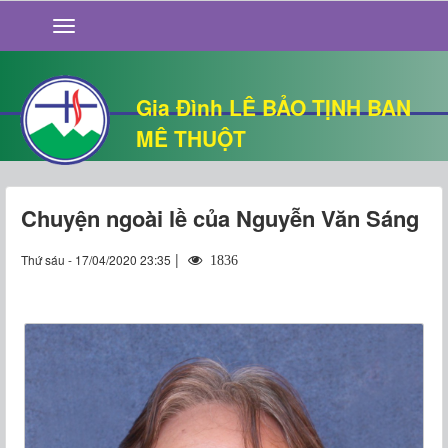
GIỚI THIỆU
TIN TỨC
SỐNG ĐẠO
Gia Đình LÊ BẢO TỊNH BAN
CHUYỆN NHÀ
MÊ THUỘT
QUÁN VĂN
THƯ GIÃN
Chuyện ngoài lề của Nguyễn Văn Sáng
|
Thứ sáu - 17/04/2020 23:35
1836