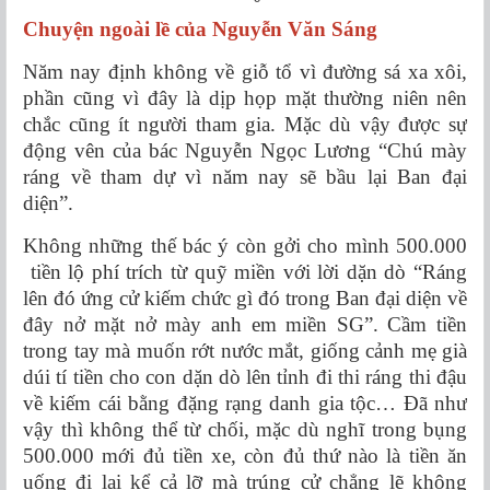
Chuyện ngoài lề của Nguyễn Văn Sáng
Năm nay định không về giỗ tổ vì đường sá xa xôi,
phần cũng vì đây là dịp họp mặt thường niên nên
chắc cũng ít người tham gia. Mặc dù vậy được sự
động vên của bác Nguyễn Ngọc Lương “Chú mày
ráng về tham dự vì năm nay sẽ bầu lại Ban đại
diện”.
Không những thế bác ý còn gởi cho mình 500.000
tiền lộ phí trích từ quỹ miền với lời dặn dò “Ráng
lên đó ứng cử kiếm chức gì đó trong Ban đại diện về
đây nở mặt nở mày anh em miền SG”. Cầm tiền
trong tay mà muốn rớt nước mắt, giống cảnh mẹ già
dúi tí tiền cho con dặn dò lên tỉnh đi thi ráng thi đậu
về kiếm cái bằng đặng rạng danh gia tộc… Đã như
vậy thì không thể từ chối, mặc dù nghĩ trong bụng
500.000 mới đủ tiền xe, còn đủ thứ nào là tiền ăn
uống đi lại kể cả lỡ mà trúng cử chẳng lẽ không