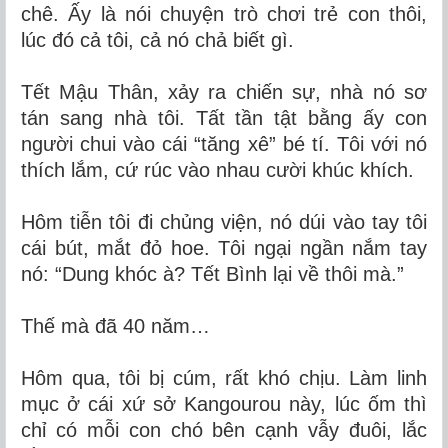
chê. Ấy là nói chuyện trò chơi trẻ con thôi,
lúc đó cả tôi, cả nó chả biết gì.
Tết Mậu Thân, xảy ra chiến sự, nhà nó sơ
tán sang nhà tôi. Tất tần tật bằng ấy con
người chui vào cái “tăng xê” bé tí. Tôi với nó
thích lắm, cứ rúc vào nhau cười khúc khích.
Hôm tiễn tôi đi chủng viện, nó dúi vào tay tôi
cái bút, mắt đỏ hoe. Tôi ngại ngần nắm tay
nó: “Dung khóc à? Tết Bình lại về thôi mà.”
Thế mà đã 40 năm…
Hôm qua, tôi bị cúm, rất khó chịu. Làm linh
mục ở cái xứ sở Kangourou này, lúc ốm thì
chỉ có mỗi con chó bên cạnh vẫy đuôi, lắc