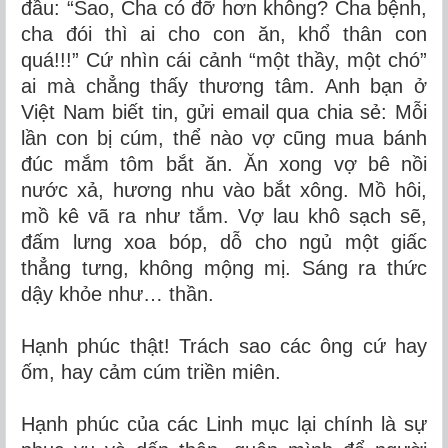
đầu: “Sao, Cha có đỡ hơn không? Cha bệnh,
cha đói thì ai cho con ăn, khổ thân con
quá!!!” Cứ nhìn cái cảnh “một thầy, một chó”
ai mà chẳng thấy thương tâm. Anh bạn ở
Việt Nam biết tin, gửi email qua chia sẻ: Mỗi
lần con bị cúm, thể nào vợ cũng mua bánh
đúc mắm tôm bắt ăn. Ăn xong vợ bê nồi
nước xả, hương nhu vào bắt xông. Mồ hôi,
mồ kê vã ra như tắm. Vợ lau khô sạch sẽ,
đấm lưng xoa bóp, dỗ cho ngủ một giấc
thẳng tưng, không mộng mị. Sáng ra thức
dậy khỏe như… thần.
Hạnh phúc thật! Trách sao các ông cứ hay
ốm, hay cảm cúm triền miên.
Hạnh phúc của các Linh mục lại chính là sự