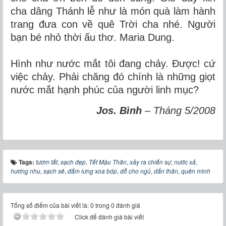
cha dâng Thánh lễ như là món quà làm hành
trang đưa con về quê Trời cha nhé. Người
bạn bé nhỏ thời ấu thơ. Maria Dung.
Hình như nước mắt tôi đang chảy. Được! cứ
việc chảy. Phải chăng đó chính là những giọt
nước mắt hạnh phúc của người linh mục?
Jos. Bình
– Tháng 5/2008
Tags:
tươm tất
,
sạch đẹp
,
Tết Mậu Thân
,
xảy ra chiến sự
,
nước xả
,
hương nhu
,
sạch sẽ
,
đấm lưng xoa bóp
,
dỗ cho ngủ
,
dấn thân
,
quên mình
Tổng số điểm của bài viết là: 0 trong 0 đánh giá
Click để đánh giá bài viết