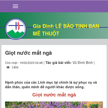
GIỚI THIỆU
TIN TỨC
SỐNG ĐẠO
Gia Đình LÊ BẢO TỊNH BAN
CHUYỆN NHÀ
MÊ THUỘT
QUÁN VĂN
THƯ GIÃN
Giọt nước mắt ngà
|
Tác giả bài viết:
Vũ Đình Bình |
Chủ nhật - 19/02/2023 04:48
1404
Hạnh phúc của các Linh mục lại chính là sự phục vụ và
dấn thân, quên mình để người khác được sống.
Giọt nước mắt ngà