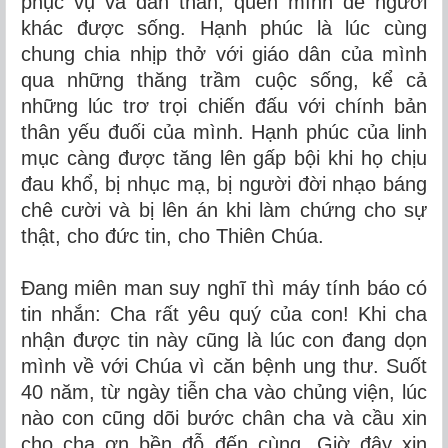
phục vụ và dấn thân, quên mình để người
khác được sống. Hạnh phúc là lúc cùng
chung chia nhịp thở với giáo dân của mình
qua những thăng trầm cuộc sống, kể cả
những lúc trơ trọi chiến đấu với chính bản
thân yếu đuối của mình. Hạnh phúc của linh
mục càng được tăng lên gấp bội khi họ chịu
đau khổ, bị nhục mạ, bị người đời nhạo báng
chê cười và bị lên án khi làm chứng cho sự
thật, cho đức tin, cho Thiên Chúa.
Đang miên man suy nghĩ thì máy tính báo có
tin nhắn: Cha rất yêu quý của con! Khi cha
nhận được tin này cũng là lúc con đang dọn
mình về với Chúa vì căn bệnh ung thư. Suốt
40 năm, từ ngày tiễn cha vào chủng viện, lúc
nào con cũng dõi bước chân cha và cầu xin
cho cha ơn bền đỗ đến cùng. Giờ đây xin