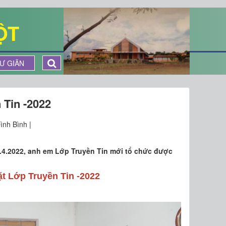
ỘT
Ư GIÃN
 Tin -2022
ình Bình |
7.4.2022, anh em Lớp Truyền Tin mới tổ chức được
t Lớp Truyền Tin -2022