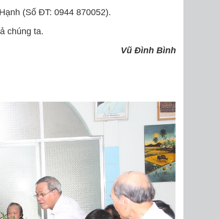
nh Hạnh (Số ĐT: 0944 870052).
ả chúng ta.
Vũ Đình Bình