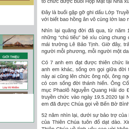
tổ chức được buổi Họp Mặt tại Nhà x
Đây là buổi gặp gỡ ghi dấu Lớp Truyề
với biết bao hồng ân vô cùng lớn lao
Nhìn lại quãng đời đã qua, từ năm 
những “chú tiểu” bé xíu cùng chung
mái trường Lê Bảo Tịnh. Giờ đây, trả
người mỗi phương, mỗi người một da
Có 7 anh em đạt được thiên chức l
anh em khác, sống ơn gọi giữa đời 
này ai cũng lên chức ông nội, ông n
có con sống đời thánh hiến. Ông C
mục Phaolô Nguyễn Quang Hải do Đ
truyền chức vào ngày 19.5.2020 tại
em đã được Chúa gọi về Bến Bờ Bìn
52 năm nhìn lại, dưới sự bảo trợ củ
của Thiên Chúa tuôn đổ dạt dào. Xin