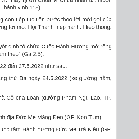
 ví: “Hãy tạ ơn Chúa vì Chúa nhân từ, muôn
(Thánh vịnh 118).
 con tiếp tục tiến bước theo lời mời gọi của
 tới một Hội Thánh hiệp hành: Hiệp thông,
quyết định tổ chức Cuộc Hành Hương mở rộng
àm theo” (Ga 2,5).
022 đến 27.5.2022 như sau:
sáng thứ Ba ngày 24.5.2022 (xe giường nằm,
nhà Cố cha Loan (đường Phạm Ngũ Lão, TP.
 Linh địa Đức Mẹ Măng Đen (GP. Kon Tum)
 Trung tâm Hành hương Đức Mẹ Trà Kiệu (GP.