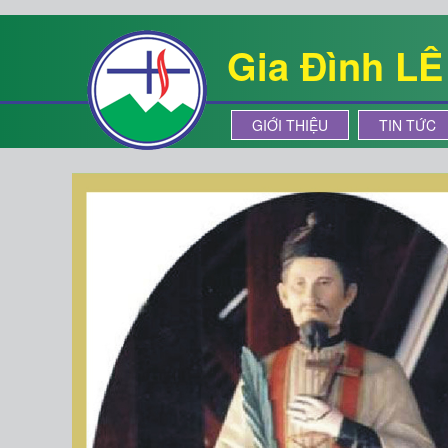
Gia Đình L
GIỚI THIỆU
TIN TỨC