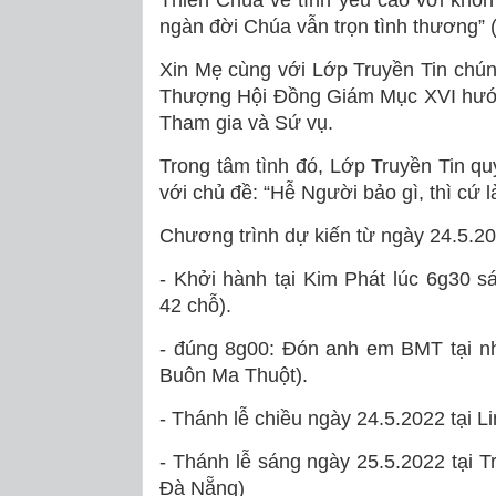
Thiên Chúa về tình yêu cao vời khôn
ngàn đời Chúa vẫn trọn tình thương” 
Xin Mẹ cùng với Lớp Truyền Tin chúng
Thượng Hội Đồng Giám Mục XVI hướng
Tham gia và Sứ vụ.
Trong tâm tình đó, Lớp Truyền Tin 
với chủ đề: “Hễ Người bảo gì, thì cứ l
Chương trình dự kiến từ ngày 24.5.2
- Khởi hành tại Kim Phát lúc 6g30 
42 chỗ).
- đúng 8g00: Đón anh em BMT tại 
Buôn Ma Thuột).
- Thánh lễ chiều ngày 24.5.2022 tại
- Thánh lễ sáng ngày 25.5.2022 tại
Đà Nẵng)