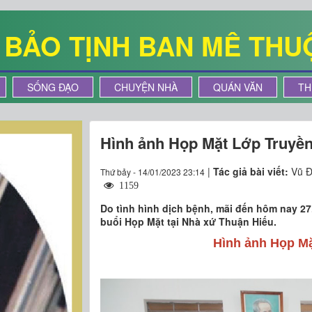
Ê BẢO TỊNH BAN MÊ THU
SỐNG ĐẠO
CHUYỆN NHÀ
QUÁN VĂN
TH
Hình ảnh Họp Mặt Lớp Truyền
|
Tác giả bài viết:
Vũ Đ
Thứ bảy - 14/01/2023 23:14
1159
Do tình hình dịch bệnh, mãi đến hôm nay 2
buổi Họp Mặt tại Nhà xứ Thuận Hiếu.
Hình ảnh Họp Mặ