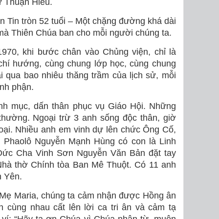
ứ Thuận Hiếu.
n Tin tròn 52 tuổi – Một chặng đường khá dài
 mà Thiên Chúa ban cho mỗi người chúng ta.
1970, khi bước chân vào Chủng viện, chỉ là
 chí hướng, cùng chung lớp học, cùng chung
i qua bao nhiêu thăng trầm của lịch sử, mỗi
nh phận.
inh mục, dấn thân phục vụ Giáo Hội. Những
thường. Ngoại trừ 3 anh sống độc thân, giờ
goại. Nhiều anh em vinh dự lên chức Ông Cố,
ố Phaolô Nguyễn Mạnh Hùng có con là Linh
ức Cha Vinh Sơn Nguyễn Văn Bản đặt tay
 Nhà thờ Chính tòa Ban Mê Thuột. Có 11 anh
h Yên.
a Mẹ Maria, chúng ta cảm nhận được Hồng ân
 cùng nhau cất lên lời ca tri ân và cảm tạ