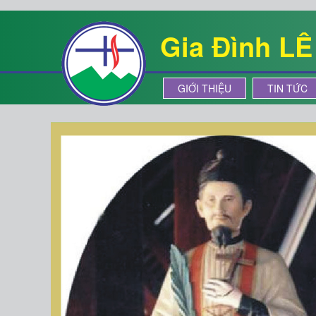
Gia Đình L
GIỚI THIỆU
TIN TỨC