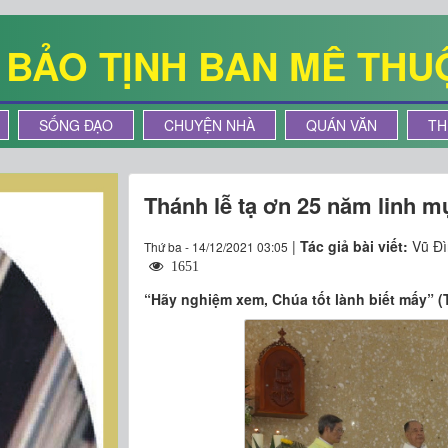
Ê BẢO TỊNH BAN MÊ THU
SỐNG ĐẠO
CHUYỆN NHÀ
QUÁN VĂN
TH
Thánh lễ tạ ơn 25 năm linh 
|
Tác giả bài viết:
Vũ Đì
Thứ ba - 14/12/2021 03:05
1651
“Hãy nghiệm xem, Chúa tốt lành biết mấy” (T