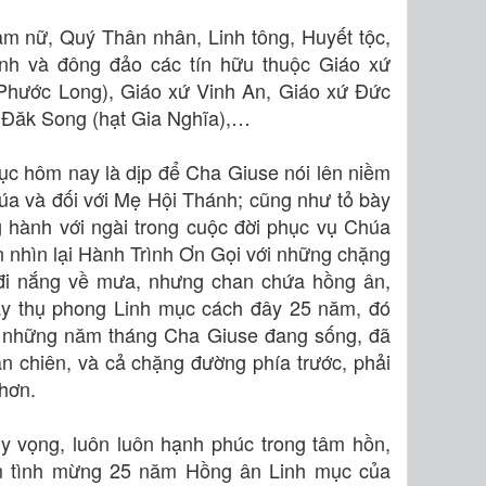
m nữ, Quý Thân nhân, Linh tông, Huyết tộc,
nh và đông đảo các tín hữu thuộc Giáo xứ
Phước Long)
, Giáo xứ Vinh An,
Giáo xứ Đức
 Đăk Song (hạt Gia Nghĩa),
…
c hôm nay là dịp để Cha Giuse nói lên niềm
húa và đối với Mẹ Hội Thánh; cũng như tỏ bày
g hành với ngài trong cuộc đời phục vụ Chúa
n nhìn lại Hành Trình Ơn Gọi với những chặng
 đi nắng về mưa, nhưng chan chứa hồng ân,
ày thụ phong Linh mục cách đây 25 năm, đó
h những năm tháng Cha Giuse đang sống, đã
đoàn chiên, và cả chặng đường phía trước, phải
hơn.
y vọng, luôn luôn hạnh phúc trong tâm hồn,
âm tình mừng 25 năm Hồng ân Linh mục của