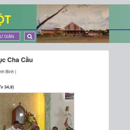
ỘT
Ư GIÃN
mục Cha Cầu
nh Bình |
v 34,9)