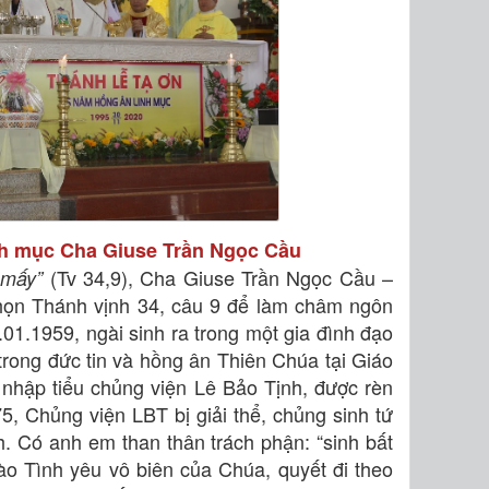
inh mục Cha Giuse Trần Ngọc Cầu
(Tv 34,9)
, Cha Giuse Trần Ngọc Cầu –
t mấy”
ọn Thánh vịnh 34, câu 9 để làm châm ngôn
01.1959, ngài sinh ra trong một gia đình đạo
trong đức tin và hồng ân Thiên Chúa tại Giáo
nhập tiểu chủng viện Lê Bảo Tịnh, được rèn
5, Chủng viện LBT bị giải thể, chủng sinh tứ
h. Có anh em than thân trách phận: “sinh bất
vào Tình yêu vô biên của Chúa, quyết đi theo