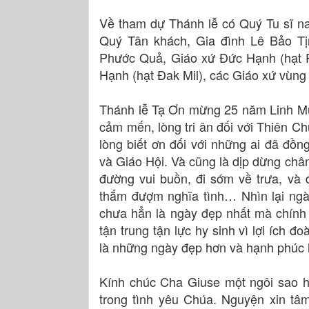
Về tham dự Thánh lễ có Quý Tu sĩ na
Quý Tân khách, Gia đình Lê Bảo Tị
Phước Quả, Giáo xứ Đức Hạnh (hạt 
Hạnh (hạt Đak Mil), các Giáo xứ vùng
Thánh lễ Tạ Ơn mừng 25 năm Linh Mụ
cảm mến, lòng tri ân đối với Thiên C
lòng biết ơn đối với những ai đã đồn
và Giáo Hội. Và cũng là dịp dừng châ
đường vui buồn, đi sớm về trưa, và
thắm đượm nghĩa tình… Nhìn lại ng
chưa hẳn là ngày đẹp nhất mà chín
tận trung tận lực hy sinh vì lợi ích 
là những ngày đẹp hơn và hạnh phúc 
Kính chúc Cha Giuse một ngôi sao h
trong tình yêu Chúa. Nguyện xin t