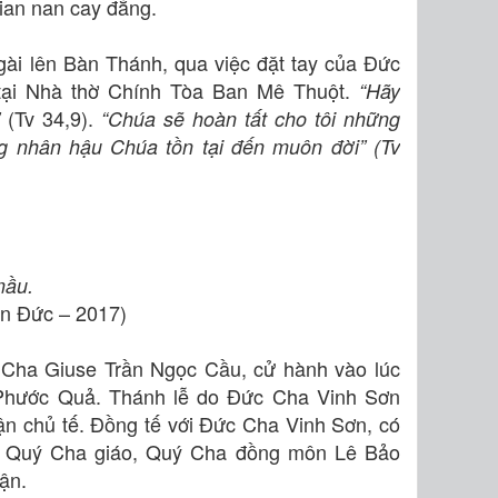
ian nan cay đắng.
ài lên Bàn Thánh, qua việc đặt tay của Đức
 tại Nhà thờ Chính Tòa Ban Mê Thuột.
“Hãy
(Tv 34,9)
.
”
“Chúa sẽ hoàn tất cho tôi những
ng nhân hậu Chúa tồn tại đến muôn đời” (Tv
mầu.
n Đức – 2017)
 Cha Giuse Trần Ngọc Cầu, cử hành vào lúc
 Phước Quả.
Thánh lễ do Đức Cha Vinh Sơn
 chủ tế. Đồng tế với Đức Cha Vinh Sơn, có
 Quý Cha giáo, Quý Cha đồng môn Lê Bảo
ận.