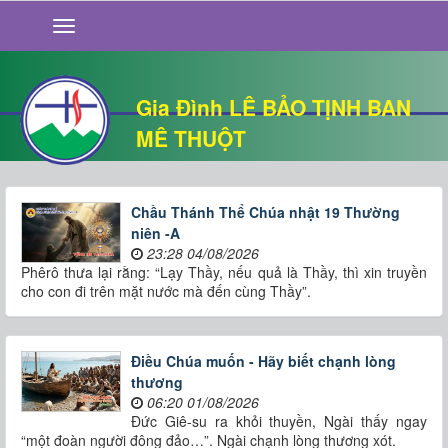
GIỚI THIỆU
TIN TỨC
SỐNG ĐẠO
Gia Đình LÊ BẢO TỊNH BAN
CHUYỆN NHÀ
MÊ THUỘT
QUÁN VĂN
THƯ GIÃN
Chầu Thánh Thể Chúa nhật 19 Thường
niên -A
23:28 04/08/2026
Phêrô thưa lại rằng: “Lạy Thầy, nếu quả là Thầy, thì xin truyền
cho con đi trên mặt nước mà đến cùng Thầy”.
Điều Chúa muốn - Hãy biết chạnh lòng
thương
06:20 01/08/2026
Đức Giê-su ra khỏi thuyền, Ngài thấy ngay
“một đoàn người đông đảo…”. Ngài chạnh lòng thương xót.