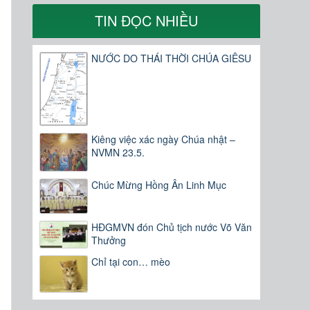
TIN ĐỌC NHIỀU
NƯỚC DO THÁI THỜI CHÚA GIÊSU
Kiêng việc xác ngày Chúa nhật –
NVMN 23.5.
Chúc Mừng Hồng Ân Linh Mục
HĐGMVN đón Chủ tịch nước Võ Văn
Thưởng
Chỉ tại con… mèo
n