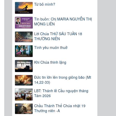
Từ bỏ mình?
Tin buồn: Chị MARIA NGUYỄN THỊ
MỘNG LIÊN
Lời Chúa THỨ SÁU TUẦN 18
THƯỜNG NIÊN
Tình yêu muôn thuở
Khi Chúa thinh lặng
Đức tin lớn lên trong giông bão (Mt
14,22-33)
LBT: Thánh lễ Cầu nguyện tháng
Tám 2026
Chầu Thánh Thể Chúa nhật 19
Thường niên -A