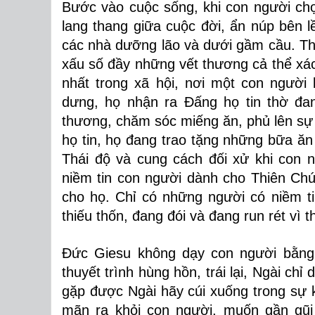
Bước vào cuộc sống, khi con người chọ
lang thang giữa cuộc đời, ẩn núp bên lề
các nhà dưỡng lão và dưới gầm cầu. Th
xấu số đầy những vết thương cả thể xác
nhất trong xã hội, nơi một con người b
dưng, họ nhận ra Đấng họ tin thờ đan
thương, chăm sóc miếng ăn, phủ lên sự
họ tin, họ đang trao tặng những bữa ă
Thái độ và cung cách đối xử khi con n
niềm tin con người dành cho Thiên Chú
cho họ. Chỉ có những người có niềm t
thiếu thốn, đang đói và đang run rét vì t
Đức Giesu không dạy con người bằng
thuyết trình hùng hồn, trái lại, Ngài ch
gặp được Ngài hãy cúi xuống trong sự 
mãn ra khỏi con người, muốn gần gũi