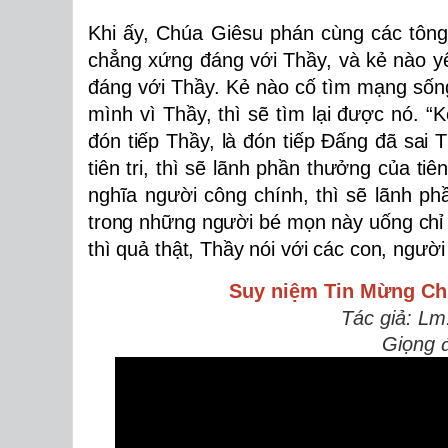
Khi ấy, Chúa Giêsu phán cùng các tôn
chẳng xứng đáng với Thầy, và kẻ nào yê
đáng với Thầy. Kẻ nào cố tìm mạng sốn
mình vì Thầy, thì sẽ tìm lại được nó.
“K
đón tiếp Thầy, là đón tiếp Ðấng đã sai T
tiên tri, thì sẽ lãnh phần thưởng của ti
nghĩa người công chính, thì sẽ lãnh p
trong những người bé mọn này uống chỉ 
thì quả thật, Thầy nói với các con, ngư
Suy niệm Tin Mừng
Ch
Tác giả: Lm
Giọng 