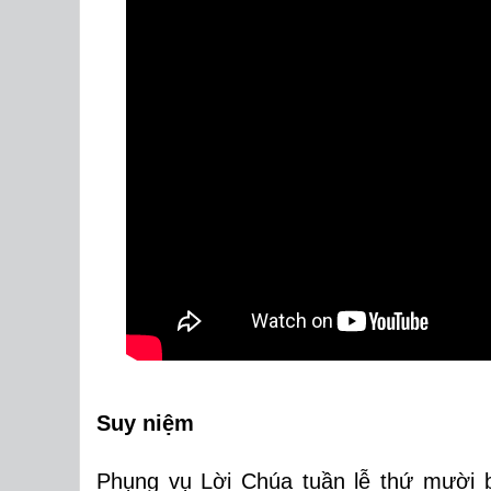
Suy niệm
Phụng vụ Lời Chúa tuần lễ thứ mười b