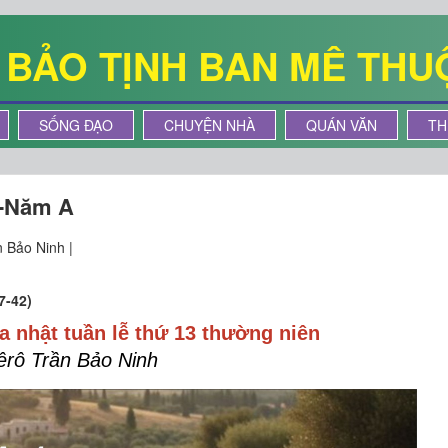
Ê BẢO TỊNH BAN MÊ THU
SỐNG ĐẠO
CHUYỆN NHÀ
QUÁN VĂN
TH
 -Năm A
 Bảo Ninh |
7-42)
a nhật
tuần lễ thứ 13 thường niên
êrô Trần Bảo Ninh