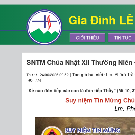
Gia Đình L
GIỚI THIỆU
TIN TỨC
SNTM Chúa Nhật XII Thường Niên
|
Tác giả bài viết:
Lm. Phêrô Trần
Thứ tư - 24/06/2026 09:52
224
“Kẻ nào đón tiếp các con là đón tiếp Thầy” (Mt 10, 3
Suy niệm Tin Mừng Chú
Lm. Ph