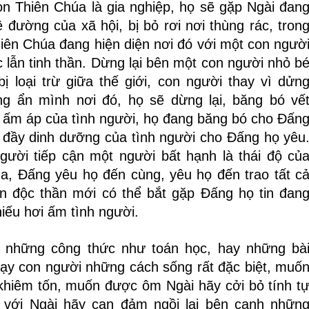
n Thiên Chúa là gia nghiệp, họ sẽ gặp Ngài đan
 đường của xã hội, bị bỏ rơi nơi thùng rác, tron
iên Chúa đang hiện diện nơi đó với một con ngườ
 lẫn tinh thần. Dừng lại bên một con người nhỏ b
ị loại trừ giữa thế giới, con người thay vì dửn
g ẩn mình nơi đó, họ sẽ dừng lại, băng bó vế
 ấm áp của tình người, họ đang băng bó cho Đấn
n đầy dinh dưỡng của tình người cho Đấng họ yêu
gười tiếp cận một người bất hạnh là thái độ củ
a, Đấng yêu họ đến cùng, yêu họ đến trao tất c
in độc thần mới có thể bắt gặp Đấng họ tin đan
hiếu hơi ấm tình người.
 những công thức như toán học, hay những bà
ỉ dạy con người những cách sống rất đặc biệt, muố
khiêm tốn, muốn được ôm Ngài hãy cởi bỏ tính t
 với Ngài hãy can đảm ngồi lại bên cạnh nhữn