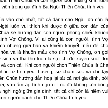
iữa Thiên Chúa và con người luôn khắng khít, luô
 viên trong gia đình Ba Ngôi Thiên Chúa tình yêu.
úa vào chỗ nhất, tất cả dành cho Ngài, đó còn l
gài luôn vui thích khi được ở giữa con dân củ
 Chúa sẽ hướng dẫn con người phóng chiếu khuô
tình Vợ Chồng. Vì ai cũng là con người, tình V
có những giới hạn và khiếm khuyết, nếu để ch
h hóa và là khuôn mẫu cho tình Vợ Chồng, ơn gọ
sinh và tha thứ luôn là sợi chỉ đỏ xuyên suốt đờ
và con cái. Khi con người chọn Thiên Chúa là Ch
húc từ tình yêu thương, sự chăm sóc và chỉ dạ
n Chúa hướng dẫn hoạ lại tất cả nơi gia đình, bở
rời, vừa ấm áp tình người. Lúc đó không còn bón
nghi ngờ giữa gia đình, tất cả chỉ còn là niềm vu
 con người dành cho Thiên Chúa tình yêu.