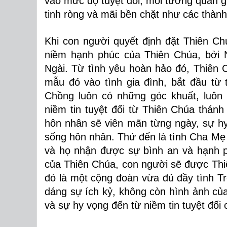
vào mức độ tuyệt đối, mối tương quan g
tinh ròng và mãi bền chặt như các thành
Khi con người quyết định đặt Thiên Ch
niềm hạnh phúc của Thiên Chúa, bởi N
Ngài. Từ tình yêu hoàn hảo đó, Thiên
mẫu đó vào tình gia đình, bắt đầu từ 
Chồng luôn có những góc khuất, luôn 
niềm tin tuyệt đối từ Thiên Chúa thán
hôn nhân sẽ viên mãn từng ngày, sự hy 
sống hôn nhân. Thứ đến là tình Cha Mẹ 
và họ nhận được sự bình an và hạnh p
của Thiên Chúa, con người sẽ được Thiê
đó là một cộng đoàn vừa đủ đầy tình T
dáng sự ích kỷ, không còn hình ảnh của 
và sự hy vọng đến từ niềm tin tuyệt đối