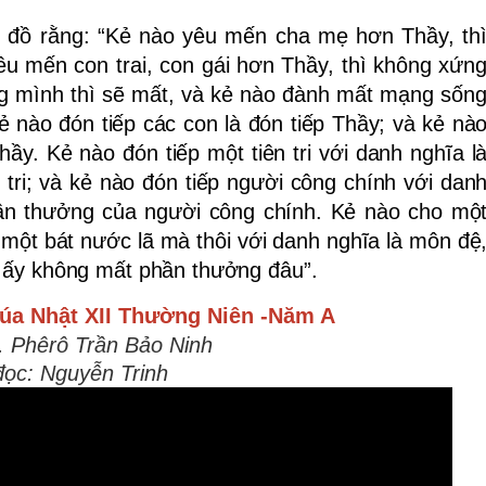
g đồ rằng: “Kẻ nào yêu mến cha mẹ hơn Thầy, th
u mến con trai, con gái hơn Thầy, thì không xứn
g mình thì sẽ mất, và kẻ nào đành mất mạng sốn
ẻ nào đón tiếp các con là đón tiếp Thầy; và kẻ nà
hầy. Kẻ nào đón tiếp một tiên tri với danh nghĩa l
ên tri; và kẻ nào đón tiếp người công chính với dan
hần thưởng của người công chính. Kẻ nào cho mộ
một bát nước lã mà thôi với danh nghĩa là môn đệ
ời ấy không mất phần thưởng đâu”.
úa Nhật XII Thường Niên -Năm A
. Phêrô Trần Bảo Ninh
đọc: Nguyễn Trinh