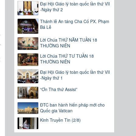
Đại Hội Giáo lý toàn quốc lần thứ VII
-Ngày thứ 2
ì
g
Thánh lễ An táng Cha Cố PX. Phạm
g
Bá Lễ
o
Lời Chúa THỨ NĂM TUẦN 18
à
THƯỜNG NIÊN
h
Lời Chúa THỨ TƯ TUẦN 18
t
THƯỜNG NIÊN
,
Đại Hội Giáo lý toàn quốc lần thứ VII
-Ngày thứ 1
“Ơn Tha thứ Assisi”
ĐTC ban hành hiến pháp mới cho
Quốc gia Vatican
Kinh Truyền Tin (2/8)