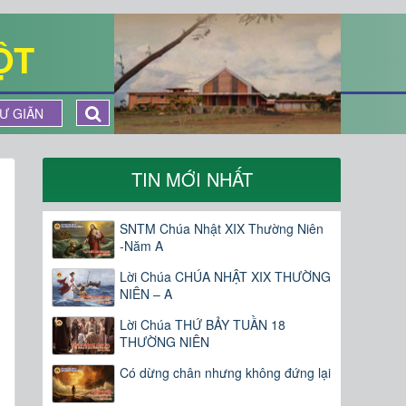
ỘT
Ư GIÃN
TIN MỚI NHẤT
SNTM Chúa Nhật XIX Thường Niên
-Năm A
Lời Chúa CHÚA NHẬT XIX THƯỜNG
NIÊN – A
Lời Chúa THỨ BẢY TUẦN 18
THƯỜNG NIÊN
Có dừng chân nhưng không đứng lại