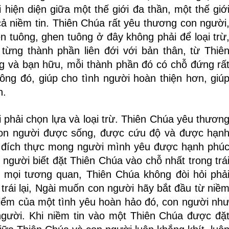
 hiện diện giữa một thế giới đa thần, một thế giớ
cả niềm tin. Thiên Chúa rất yêu thương con người
n tuông, ghen tuông ở đây không phải để loại trừ
từng thành phần liên đới với bản thân, từ Thiê
g và bạn hữu, mỗi thành phần đó có chỗ đứng rấ
uông đó, giúp cho tình người hoàn thiện hơn, giú
h.
i phải chọn lựa và loại trừ. Thiên Chúa yêu thươn
con người được sống, được cứu độ và được hạn
êu đích thực mong người mình yêu được hạnh phú
 người biết đặt Thiên Chúa vào chỗ nhất trong trá
t, mọi tương quan, Thiên Chúa không đòi hỏi phả
trái lại, Ngài muốn con người hãy bắt đầu từ niề
điểm của một tình yêu hoàn hảo đó, con người nh
ười. Khi niềm tin vào một Thiên Chúa được đặ