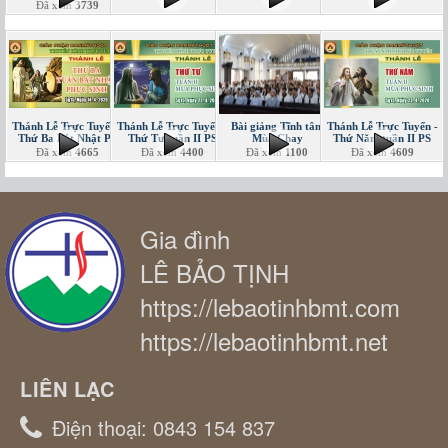
Đã xem
3739
Thánh Lễ Trực Tuyến -
Thánh Lễ Trực Tuyến -
Bài giảng Tĩnh tâm
Thánh Lễ Trực Tuyến -
Thứ Ba Bát Nhật PS
Thứ Tư tuần II PS
Mùa Chay
Thứ Năm tuần II PS
Đã xem
4665
Đã xem
4400
Đã xem
1100
Đã xem
4609
Gia đình
LÊ BẢO TỊNH
https://lebaotinhbmt.com
https://lebaotinhbmt.net
LIÊN LẠC
Điện thoại:
0843 154 837