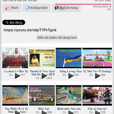
Hãy chia sẻ cảm xúc của bạn
Đã xem:
4562
Thích:
5
Không thích:
0
Thích
Không thích
liên kết hỏng
100%
0%
https://youtu.be/x8pT7PvTgn8
Hiển thị nhiều nội dung hơn
Ca đoàn Lê Bảo Tịnh
Thánh Lễ Trực Tuyến -
Tiếng Lương Tâm
Ơ, Nhà Vua Ở Truồng!
Thứ Bảy tuần III PS
Đã xem
4317
Đã xem
3820
Đã xem
4384
Đã xem
4324
Vua Philip II và Tay
Hiệp Lực
Bệnh nhân bên cửa sổ
Việc gì phải sợ?
Thiện Xạ Aster
Đã xem
3890
Đã xem
3671
Đã xem
3729