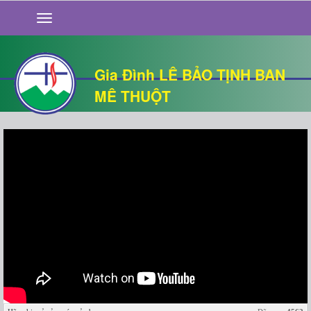
GIỚI THIỆU
TIN TỨC
SỐNG ĐẠO
Gia Đình LÊ BẢO TỊNH BAN
CHUYỆN NHÀ
MÊ THUỘT
QUÁN VĂN
THƯ GIÃN