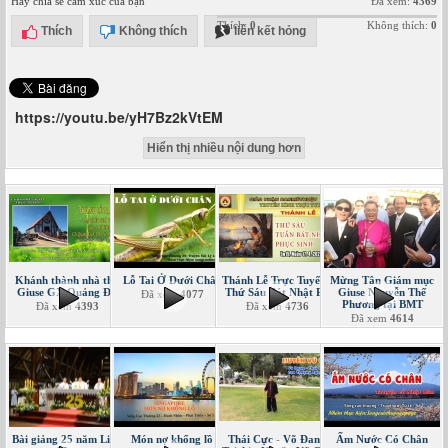
Hãy chia sẻ cảm xúc của bạn
Đã xem:
4369
Thích:
0
Không thích:
0
Thích
Không thích
liên kết hỏng
https://youtu.be/yH7Bz2kVtEM
Hiển thị nhiều nội dung hơn
Khánh thành nhà thờ
Lỗ Tai Ở Dưới Chân
Thánh Lễ Trực Tuyến -
Mừng Tân Giám mục
Giuse GX Quảng Đà
Thứ Sáu Bát Nhật PS
Giuse Nguyễn Thế
Đã xem
4077
Phương tại BMT
Đã xem
4393
Đã xem
4736
Đã xem
4614
Bài giảng 25 năm Linh
Món nợ khổng lồ
Thái Cực - Võ Đang
Ấm Nước Có Chân