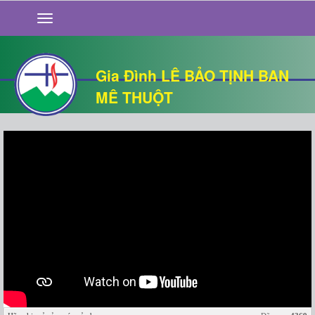
GIỚI THIỆU
TIN TỨC
SỐNG ĐẠO
Gia Đình LÊ BẢO TỊNH BAN
CHUYỆN NHÀ
MÊ THUỘT
QUÁN VĂN
THƯ GIÃN