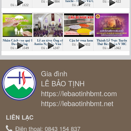
Mục
Taichi - Huyền Vũ Côn
Đã xem
3884
Đã xem
3422
Đã xem
1122
Đã xem
3572
Nhân Cách cao quý hơn
Lễ an táng Ông cố
Cậu bé mua kem
Thánh Lễ Trực Tuyến
Danh Tiếng
Antôn Nguyễn Văn Tin
Thứ Bảy Tuần V MC
Đã xem
4432
Đã xem
3549
Đã xem
4247
Đã xem
5362
Gia đình
LÊ BẢO TỊNH
https://lebaotinhbmt.com
https://lebaotinhbmt.net
LIÊN LẠC
Điện thoại:
0843 154 837