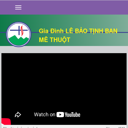
GIỚI THIỆU
TIN TỨC
SỐNG ĐẠO
Gia Đình LÊ BẢO TỊNH BAN
CHUYỆN NHÀ
MÊ THUỘT
QUÁN VĂN
THƯ GIÃN