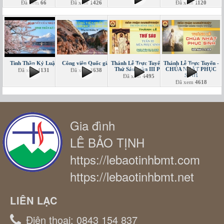
Đã xem
66
Đã xem
1426
Đã xem
1120
Tinh Thần Kỷ Luật
Công viên Quốc gia
Thánh Lễ Trực Tuyến -
Thánh Lễ Trực Tuyến -
Thứ Sáu tuần III PS
CHÚA NHẬT PHỤC
Đã xem
4131
Đã xem
3638
SINH
Đã xem
4495
Đã xem
4618
Gia đình
LÊ BẢO TỊNH
https://lebaotinhbmt.com
https://lebaotinhbmt.net
LIÊN LẠC
Điện thoại:
0843 154 837