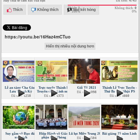
Hãy chia sẻ cảm xúc của bạn
Đã xem:
4743
Thích:
1
Không thích:
0
Thích
Không thích
liên kết hỏng
100%
0%
https://youtu.be/16Haz4mCTuo
Hiển thị nhiều nội dung hơn
Lễ an táng Cha Giuse
Trực tuyến Thánh lễ
Giỗ Tổ 2021
Thánh Lễ Trực Tuyến -
Lưu Thanh Kỳ
Truyền chức Linh mục
Thứ Ba Bát Nhật PS
Đã xem
4098
Đã xem
4258
Đã xem
4373
Đã xem
4660
Suy gẫm về Đạo đức
Hiệp Hành về Giáo
Lũ lụt Miền Trung 2020
Bài giảng 25 năm Linh
môi sinh
phận Hải Phòng
Mục
Đã xem
4504