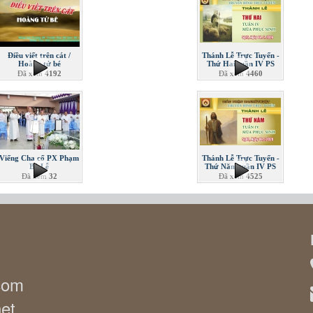
Điều viết trên cát /
Thánh Lễ Trực Tuyến -
Hoàng tử bé
Thứ Hai tuần IV PS
Đã xem
4192
Đã xem
4460
Viếng Cha cố PX Phạm
Thánh Lễ Trực Tuyến -
Bá Lễ
Thứ Năm tuần IV PS
Đã xem
32
Đã xem
4525
.com
net