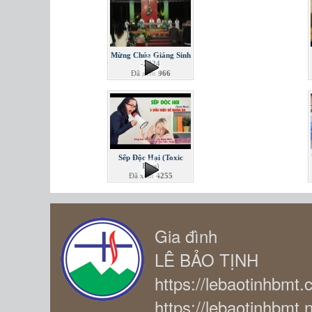
Mừng Chúa Giáng Sinh
-2024
Đã xem
966
Sếp Độc Hại (Toxic
Boss)
Đã xem
4255
Gia đình
LÊ BẢO TỊNH
https://lebaotinhbmt
https://lebaotinhbmt.