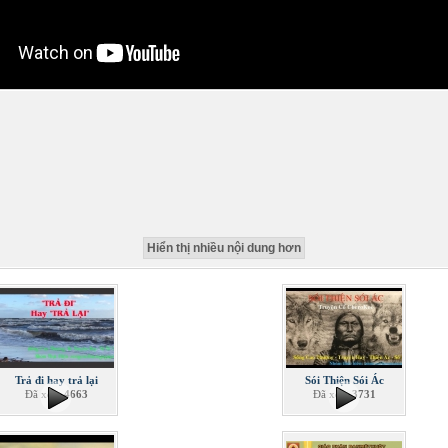
Hiển thị nhiều nội dung hơn
Trả đi hay trả lại
Sói Thiện Sói Ác
Đã xem
4663
Đã xem
3731