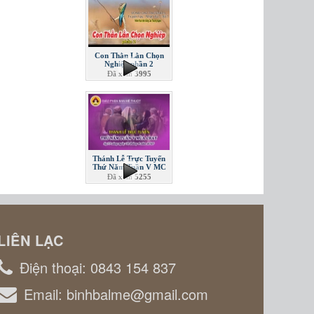
Con Thằn Lằn Chọn
Nghiệp phần 2
Đã xem
3995
Thánh Lễ Trực Tuyến
Thứ Năm Tuần V MC
Đã xem
5255
LIÊN LẠC
Điện thoại:
0843 154 837
Email:
binhbalme@gmail.com