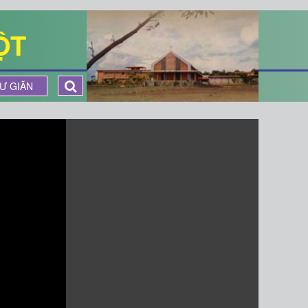
ỘT
Ư GIÃN