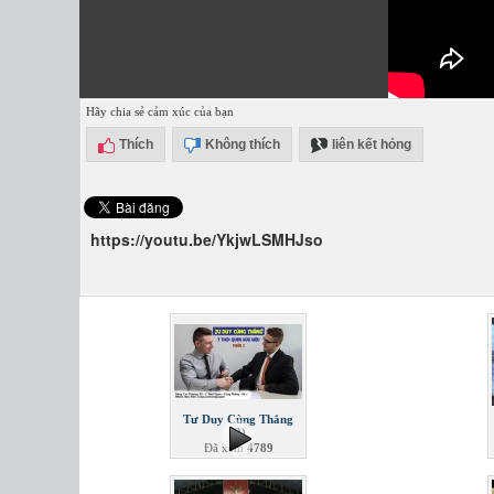
Hãy chia sẻ cảm xúc của bạn
Thích
Không thích
liên kết hỏng
https://youtu.be/YkjwLSMHJso
Tư Duy Cùng Thắng
(2)
Đã xem
4789