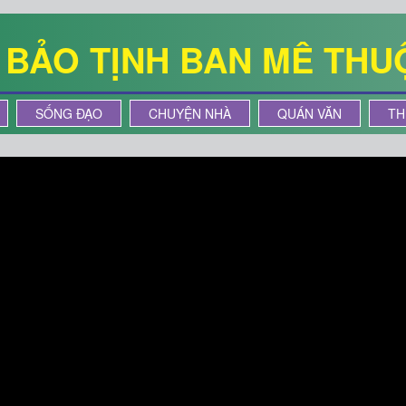
Ê BẢO TỊNH BAN MÊ THU
SỐNG ĐẠO
CHUYỆN NHÀ
QUÁN VĂN
TH