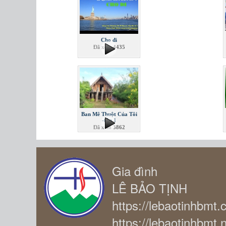
Cho đi
Đã xem
4435
Ban Mê Thuột Của Tôi
-tập 1
Đã xem
3862
Gia đình
LÊ BẢO TỊNH
https://lebaotinhbmt
https://lebaotinhbmt.