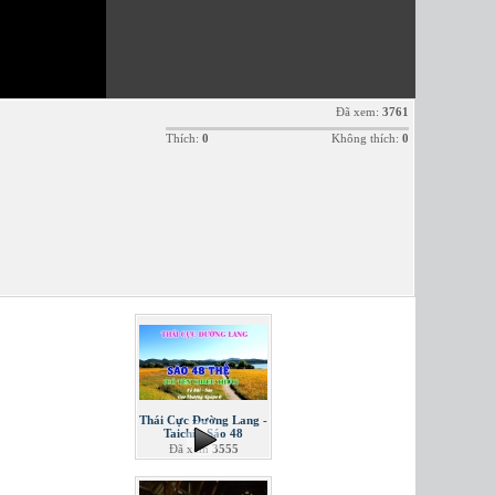
Đã xem:
3761
Thích:
0
Không thích:
0
Thái Cực Đường Lang -
Taichi - Sáo 48
Đã xem
3555