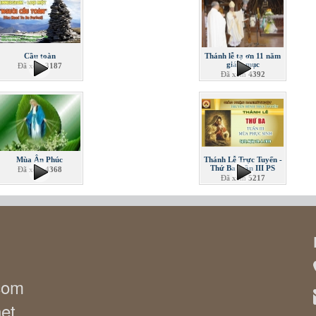
Cầu toàn
Thánh lễ tạ ơn 11 năm
giám mục
Đã xem
3187
Đã xem
4392
Mùa Ân Phúc
Thánh Lễ Trực Tuyến -
Thứ Ba tuần III PS
Đã xem
4368
Đã xem
5217
.com
net