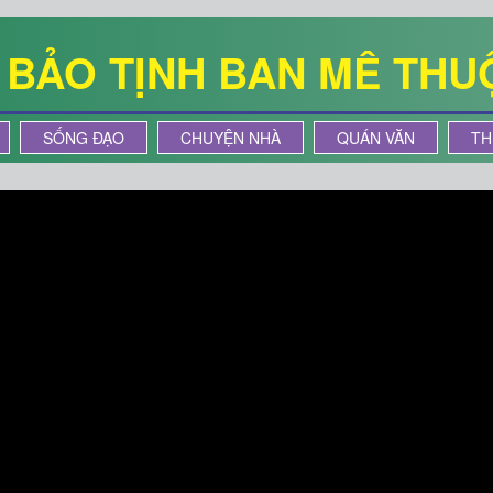
Ê BẢO TỊNH BAN MÊ THU
SỐNG ĐẠO
CHUYỆN NHÀ
QUÁN VĂN
TH