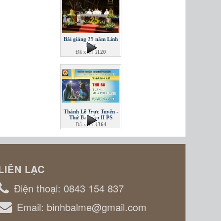
Bài giảng 25 năm Linh
Mục
Đã xem
1120
Thánh Lễ Trực Tuyến -
Thứ Ba tuần II PS
Đã xem
4364
LIÊN LẠC
Điện thoại:
0843 154 837
Email:
binhbalme@gmail.com