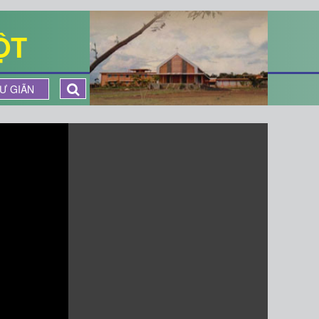
ỘT
Ư GIÃN