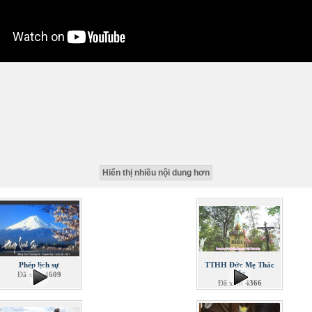
Hiển thị nhiều nội dung hơn
Phép lịch sự
TTHH Đức Mẹ Thác
Mơ
Đã xem
4609
Đã xem
4366