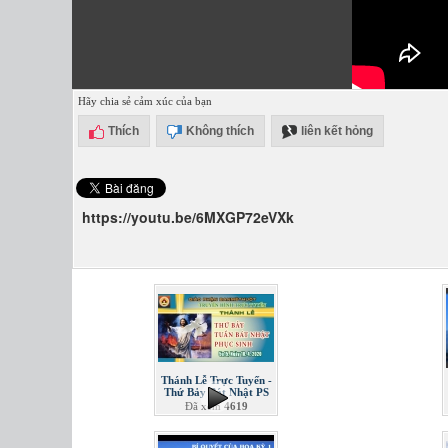
Hãy chia sẻ cảm xúc của bạn
Thích
Không thích
liên kết hỏng
https://youtu.be/6MXGP72eVXk
Thánh Lễ Trực Tuyến -
Thứ Bảy Bát Nhật PS
Đã xem
4619