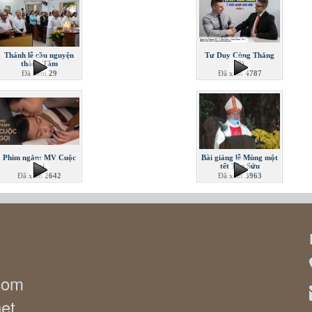
Thánh lễ cầu nguyện
Tư Duy Cùng Thắng
tháng Tám
(2)
Đã xem
29
Đã xem
4787
Phim ngắn: MV Cuộc
Bài giảng lễ Mùng một
gọi
tết Tân Sửu
Đã xem
2642
Đã xem
3963
.com
net