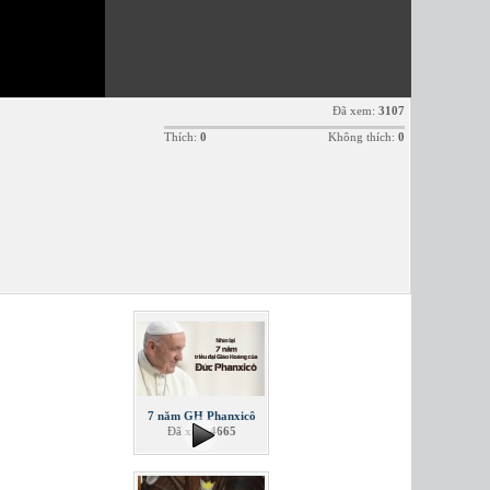
Đã xem:
3107
Thích:
0
Không thích:
0
7 năm GH Phanxicô
Đã xem
4665