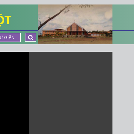
ỘT
Ư GIÃN