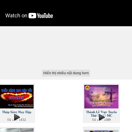
Hiển thị nhiều nội dung hơn
Thắp Sáng Hay Dập
Thánh Lễ Trực Tuyến
Tắt
Thứ Ba T5 MC
Đã xem
4152
Đã xem
5509