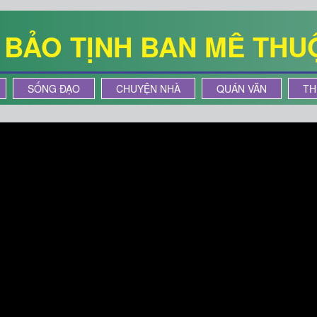
Ê BẢO TỊNH BAN MÊ THU
SỐNG ĐẠO
CHUYỆN NHÀ
QUÁN VĂN
TH