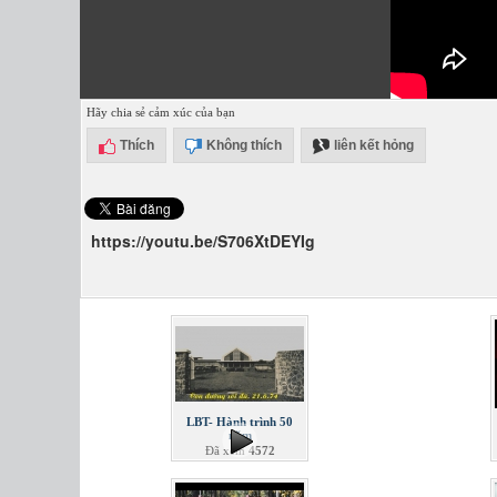
Hãy chia sẻ cảm xúc của bạn
Thích
Không thích
liên kết hỏng
https://youtu.be/S706XtDEYIg
LBT- Hành trình 50
năm
Đã xem
4572