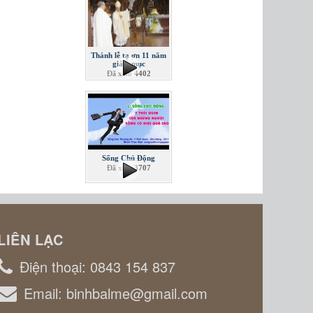
Thánh lễ tạ ơn 11 năm
giám mục
Đã xem
4402
Sống Chủ Động
Đã xem
3707
LIÊN LẠC
Điện thoại:
0843 154 837
Email:
binhbalme@gmail.com