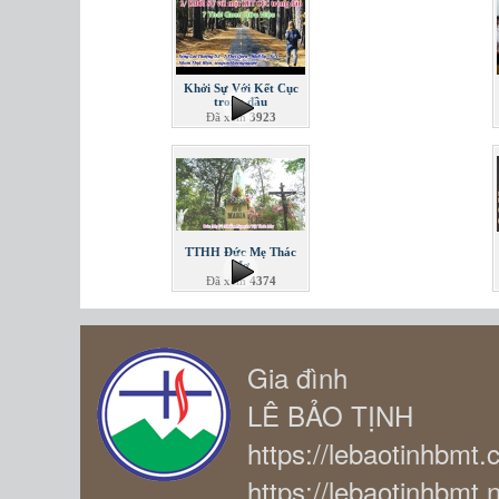
Khởi Sự Với Kết Cục
trong đầu
Đã xem
3923
TTHH Đức Mẹ Thác
Mơ
Đã xem
4374
Gia đình
LÊ BẢO TỊNH
https://lebaotinhbmt
https://lebaotinhbmt.