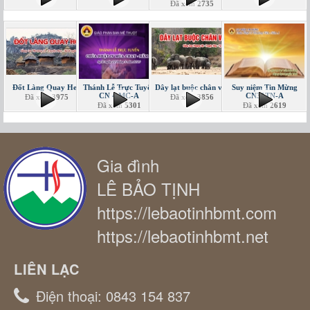
Đã xem
2735
Đốt Làng Quay Heo
Thánh Lễ Trực Tuyến
Dây lạt buộc chân voi
Suy niệm Tin Mừng
CN 4 MC-A
CN31TN-A
Đã xem
3975
Đã xem
3856
Đã xem
5301
Đã xem
2619
Gia đình
LÊ BẢO TỊNH
https://lebaotinhbmt.com
https://lebaotinhbmt.net
LIÊN LẠC
Điện thoại:
0843 154 837