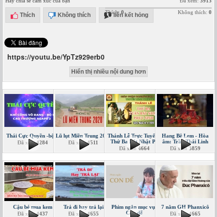
Hãy chia sẻ cảm xúc của bạn
Đã xem:
3913
Thích:
0
Không thích:
0
Thích
Không thích
liên kết hỏng
https://youtu.be/YpTz929erb0
Hiển thị nhiều nội dung hơn
Thái Cực Quyền -bộ 1
Lũ lụt Miền Trung 2020
Thánh Lễ Trực Tuyến -
Hang Bê Lem - Hòa
Thứ Ba Bát Nhật PS
âm: Trần Thái Linh
Đã xem
4284
Đã xem
4511
Đã xem
4664
Đã xem
3859
Cậu bé mua kem
Trả đi hay trả lại
Phim ngắn mục vụ:
7 năm GH Phanxicô
Con dế
Đã xem
4437
Đã xem
4655
Đã xem
4665