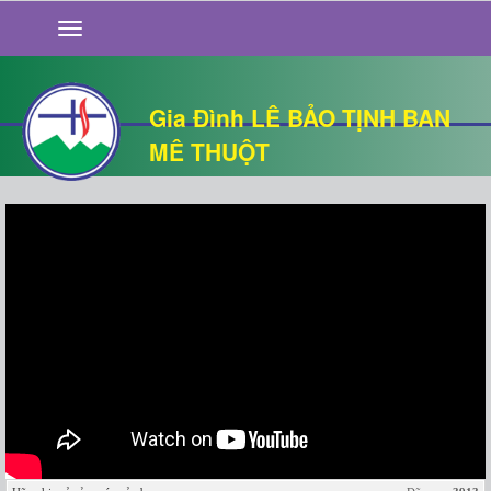
GIỚI THIỆU
TIN TỨC
SỐNG ĐẠO
Gia Đình LÊ BẢO TỊNH BAN
CHUYỆN NHÀ
MÊ THUỘT
QUÁN VĂN
THƯ GIÃN