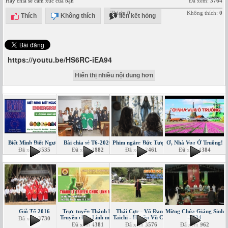
Hãy chia sẻ cảm xúc của bạn
Đã xem:
3764
Thích:
0
Không thích:
0
Thích
Không thích
liên kết hỏng
https://youtu.be/HS6RC-iEA94
Hiển thị nhiều nội dung hơn
Biết Mình Biết Người
Bài chia sẻ T6-2020
Phim ngắn: Bức Tượng
Ơ, Nhà Vua Ở Truồng!
Đã xem
3535
Đã xem
3882
Đã xem
2461
Đã xem
4384
Giỗ Tổ 2016
Trực tuyến Thánh lễ
Thái Cực - Võ Đang
Mừng Chúa Giáng Sinh
Truyền chức Linh mục
Taichi - Huyền Vũ Côn
-2024
Đã xem
3730
Đã xem
4381
Đã xem
3576
Đã xem
962