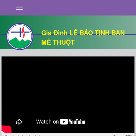
GIỚI THIỆU
TIN TỨC
SỐNG ĐẠO
Gia Đình LÊ BẢO TỊNH BAN
CHUYỆN NHÀ
MÊ THUỘT
QUÁN VĂN
THƯ GIÃN