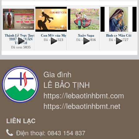
Thánh Lễ Trực Tuyến
Con Mắt của Mẹ
Xuân Sapa
Bình ca Mân Côi
THỨ BA TUẦN
Đã xem
4323
Đã xem
3816
Đã xem
3727
THÁNH
Đã xem
5035
Gia đình
LÊ BẢO TỊNH
https://lebaotinhbmt.com
https://lebaotinhbmt.net
LIÊN LẠC
Điện thoại:
0843 154 837