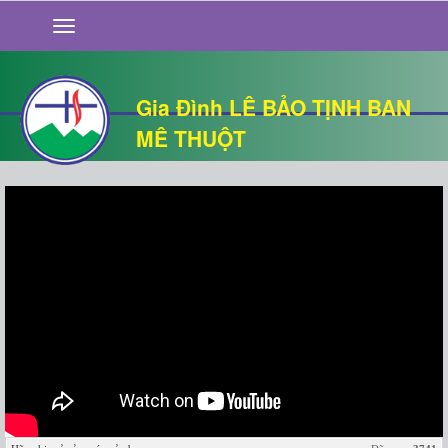
GIỚI THIỆU
TIN TỨC
SỐNG ĐẠO
Gia Đình LÊ BẢO TỊNH BAN
CHUYỆN NHÀ
MÊ THUỘT
QUÁN VĂN
THƯ GIÃN