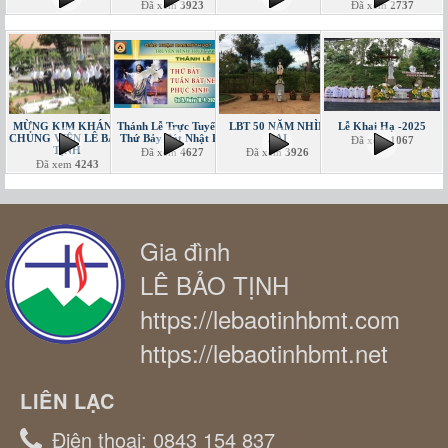
Đã xem
3923
Đã xem
2737
MỪNG KIM KHÁNH
Thánh Lễ Trực Tuyến -
LBT 50 NĂM NHÌN
Lễ Khai Hạ -2025
CHỦNG VIỆN LÊ BẢO
Thứ Bảy Bát Nhật PS
LẠI
Đã xem
1067
TỊNH
Đã xem
4627
Đã xem
3926
Đã xem
4243
Gia đình
LÊ BẢO TỊNH
https://lebaotinhbmt.com
https://lebaotinhbmt.net
LIÊN LẠC
Điện thoại:
0843 154 837