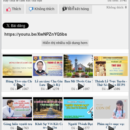
Hãy chia sẻ cảm xúc của bạn
Đã xem:
3741
Thích:
0
Không thích:
0
Thích
Không thích
liên kết hỏng
https://youtu.be/XwNPZnYQ5bs
Hiển thị nhiều nội dung hơn
Hùng Tâm của Chú
Lễ an táng Cha Giuse
Ban Mê Thuột Của Tôi
Thánh Lễ Trực Tuyến -
Chim Sẻ
Lưu Thanh Kỳ
-tập 3
Thứ Sáu tuần III PS
Đã xem
3567
Đã xem
4270
Đã xem
3107
Đã xem
4506
Gắng hiểu người trước
Khởi Sự Với Kết Cục
Người Thành Đạt
Phim ngắn mục vụ:
trong đầu
Con dế
Đã xem
3763
Đã xem
3277