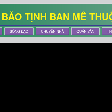
Ê BẢO TỊNH BAN MÊ THU
SỐNG ĐẠO
CHUYỆN NHÀ
QUÁN VĂN
TH