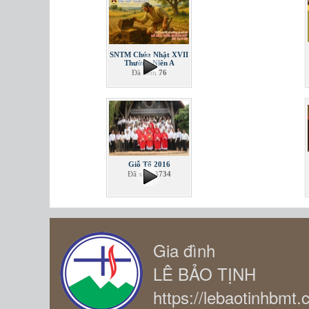
SNTM Chúa Nhật XVII
Thường Niên A
Đã xem
76
Giỗ Tổ 2016
Đã xem
3734
Gia đình
LÊ BẢO TỊNH
https://lebaotinhbmt