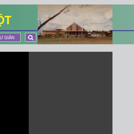
ỘT
Ư GIÃN