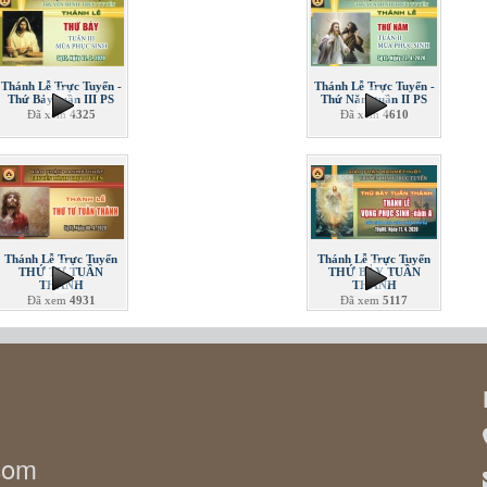
Thánh Lễ Trực Tuyến -
Thánh Lễ Trực Tuyến -
Thứ Bảy tuần III PS
Thứ Năm tuần II PS
Đã xem
4325
Đã xem
4610
Thánh Lễ Trực Tuyến
Thánh Lễ Trực Tuyến
THỨ TƯ TUẦN
THỨ BẢY TUẦN
THÁNH
THÁNH
Đã xem
4931
Đã xem
5117
.com