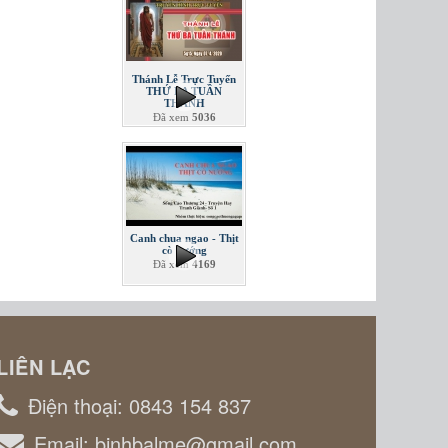
Thánh Lễ Trực Tuyến
THỨ BA TUẦN
THÁNH
Đã xem
5036
Canh chua ngao - Thịt
cò nướng
Đã xem
4169
LIÊN LẠC
Điện thoại:
0843 154 837
Email:
binhbalme@gmail.com