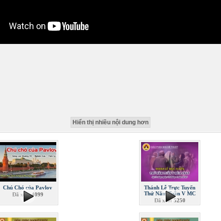
Hiển thị nhiều nội dung hơn
Chú Chó của Pavlov
Thánh Lễ Trực Tuyến
Thứ Năm Tuần V MC
Đã xem
4099
Đã xem
5250