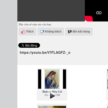
Hãy chia sẻ cảm xúc của bạn
Thích
Không thích
liên kết hỏng
https://youtu.be/V7FLAGFZ-_o
Bình ca Mân Côi
Đã xem
3728