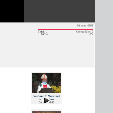
Đã xem:
4383
Thích:
1
Không thích:
0
100%
0%
Bài giảng lễ Mùng một
tết Tân Sửu
Đã xem
3962