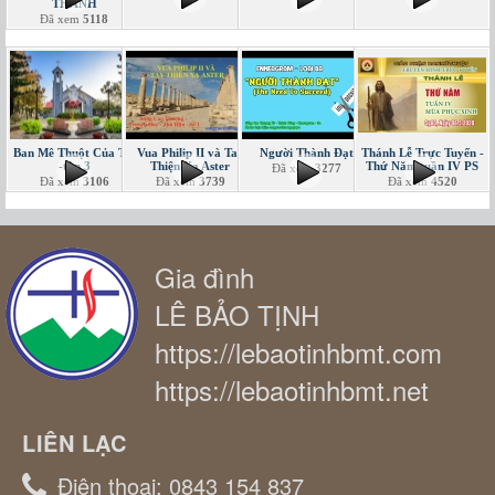
THÁNH
Đã xem
5118
Ban Mê Thuột Của Tôi
Vua Philip II và Tay
Người Thành Đạt
Thánh Lễ Trực Tuyến -
-tập 3
Thiện Xạ Aster
Thứ Năm tuần IV PS
Đã xem
3277
Đã xem
3106
Đã xem
3739
Đã xem
4520
Gia đình
LÊ BẢO TỊNH
https://lebaotinhbmt.com
https://lebaotinhbmt.net
LIÊN LẠC
Điện thoại:
0843 154 837