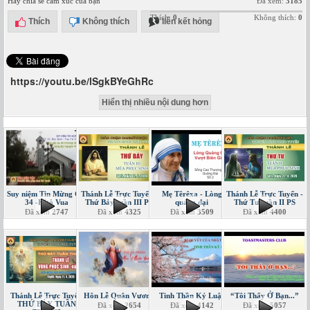
Hãy chia sẻ cảm xúc của bạn
Đã xem:
3185
Thích:
0
Không thích:
0
Thích
Không thích
liên kết hỏng
https://youtu.be/lSgkBYeGhRc
Hiển thị nhiều nội dung hơn
Suy niệm Tin Mừng CN
Thánh Lễ Trực Tuyến -
Mẹ Têrêxa - Lòng
Thánh Lễ Trực Tuyến -
34 -Kitô Vua
Thứ Bảy tuần III PS
quảng đại
Thứ Tư tuần II PS
Đã xem
2747
Đã xem
4325
Đã xem
3509
Đã xem
4400
Thánh Lễ Trực Tuyến
Hôn Lễ Quân Vương
Tinh Thần Kỷ Luật
“Tôi Thấy Ở Bạn...”
THỨ BẢY TUẦN
Đã xem
2654
Đã xem
4142
Đã xem
5057