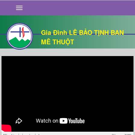
GIỚI THIỆU
TIN TỨC
SỐNG ĐẠO
Gia Đình LÊ BẢO TỊNH BAN
CHUYỆN NHÀ
MÊ THUỘT
QUÁN VĂN
THƯ GIÃN