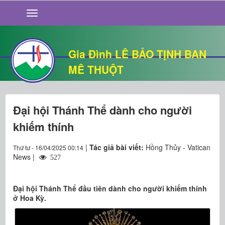
GIỚI THIỆU
TIN TỨC
SỐNG ĐẠO
Gia Đình LÊ BẢO TỊNH BAN
CHUYỆN NHÀ
MÊ THUỘT
QUÁN VĂN
THƯ GIÃN
Đại hội Thánh Thể dành cho người
khiếm thính
|
Tác giả bài viết:
Hồng Thủy - Vatican
Thứ tư - 16/04/2025 00:14
News |
527
Đại hội Thánh Thể đầu tiên dành cho người khiếm thính
ở Hoa Kỳ.