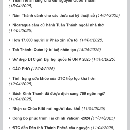
Thánh lễ an táng Cha GB Nguyễn Quốc Thuần
(15/04/2025)
(14/04/2025)
Năm Thánh dành cho các thừa sai kỹ thuật số
Nicaragua cấm cử hành Tuần Thánh ngoài nhà thờ
(14/04/2025)
(14/04/2025)
Hơn 17.000 người ở Pháp xin rửa tội
(14/04/2025)
Toà Thánh: Quản lý trí tuệ nhân tạo
(14/04/2025)
Sứ điệp ĐTC gửi Đại hội quốc tế UNIV 2025
(12/04/2025)
CÁO PHÓ
Tình trạng sức khỏe của ĐTC tiếp tục khá hơn
(12/04/2025)
Sách Kinh Thánh đã được dịch sang 769 ngôn ngữ
(11/04/2025)
(11/04/2025)
Nhận ra Chúa Kitô nơi người đau khổ
(11/04/2025)
Công bố phúc trình Tài chính Vatican -2024
(11/04/2025)
ĐTC đến Đền thờ Thánh Phêrô cầu nguyện