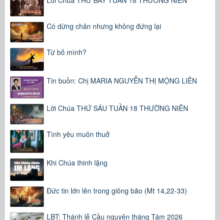
Lời Chúa THỨ BẢY TUẦN 18 THƯỜNG NIÊN
Có dừng chân nhưng không đứng lại
Từ bỏ mình?
Tin buồn: Chị MARIA NGUYỄN THỊ MỘNG LIÊN
Lời Chúa THỨ SÁU TUẦN 18 THƯỜNG NIÊN
Tình yêu muôn thuở
Khi Chúa thinh lặng
Đức tin lớn lên trong giông bão (Mt 14,22-33)
LBT: Thánh lễ Cầu nguyện tháng Tám 2026