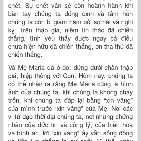
chết. Sự chết vẫn sẽ còn hoành hành khi
bàn tay chúng ta đóng đinh và tâm hồn
chúng ta còn bị giam hãm bởi sợ hãi và nghi
kỵ. Trên thập giá, niềm tín thác đã chiến
thắng, tình yêu thấy được ngay cả điều
chưa hiện hữu đã chiến thắng, ơn tha thứ đã
chiến thắng.
Và Mẹ Maria đã ở đó: đứng dưới chân thập
giá, hiệp thông với Con. Hôm nay, chúng ta
có thể nhận ra rằng Mẹ Maria cũng là hình
ảnh của chúng ta, khi chúng ta không chạy
trốn, khi chúng ta đáp lại bằng “xin vâng”
của mình trước “xin vâng” của Mẹ. Nơi các
vị tử đạo thời đại chúng ta, nơi những chứng
nhân của đức tin và công lý, của hiền hòa
và bình an, lời “xin vâng” ấy vẫn sống động
và tiếp tục chống lại sự chết. Vì thế, ngày