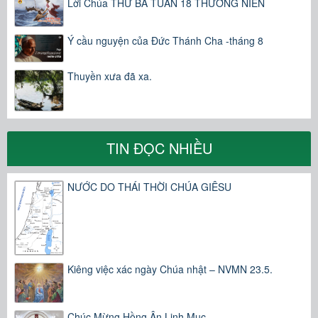
Lời Chúa THỨ BA TUẦN 18 THƯỜNG NIÊN
Ý cầu nguyện của Đức Thánh Cha -tháng 8
Thuyền xưa đã xa.
TIN ĐỌC NHIỀU
NƯỚC DO THÁI THỜI CHÚA GIÊSU
Kiêng việc xác ngày Chúa nhật – NVMN 23.5.
Chúc Mừng Hồng Ân Linh Mục