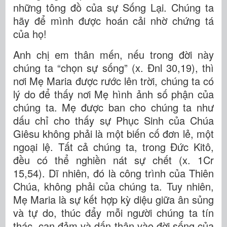
những tông đồ của sự Sống Lại. Chúng ta
hãy để mình được hoán cải nhờ chứng tá
của họ!
Anh chị em thân mến, nếu trong đời này
chúng ta “chọn sự sống” (x. Đnl 30,19), thì
nơi Mẹ Maria được rước lên trời, chúng ta có
lý do để thấy nơi Mẹ hình ảnh số phận của
chúng ta. Mẹ được ban cho chúng ta như
dấu chỉ cho thấy sự Phục Sinh của Chúa
Giêsu không phải là một biến cố đơn lẻ, một
ngoại lệ. Tất cả chúng ta, trong Đức Kitô,
đều có thể nghiền nát sự chết (x. 1Cr
15,54). Dĩ nhiên, đó là công trình của Thiên
Chúa, không phải của chúng ta. Tuy nhiên,
Mẹ Maria là sự kết hợp kỳ diệu giữa ân sủng
và tự do, thúc đẩy mỗi người chúng ta tín
thác, can đảm và dấn thân vào đời sống của