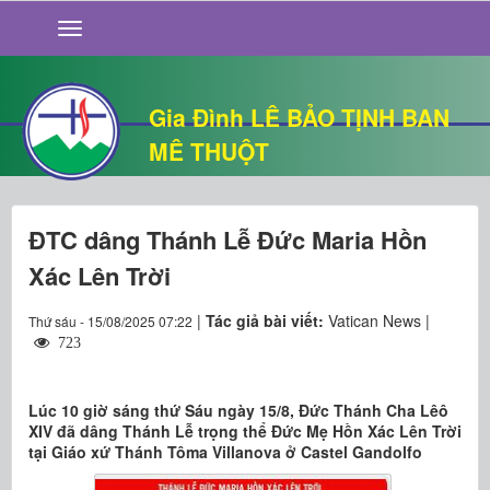
GIỚI THIỆU
TIN TỨC
SỐNG ĐẠO
Gia Đình LÊ BẢO TỊNH BAN
CHUYỆN NHÀ
MÊ THUỘT
QUÁN VĂN
THƯ GIÃN
ĐTC dâng Thánh Lễ Đức Maria Hồn
Xác Lên Trời
|
Tác giả bài viết:
Vatican News |
Thứ sáu - 15/08/2025 07:22
723
Lúc 10 giờ sáng thứ Sáu ngày 15/8, Đức Thánh Cha Lêô
XIV đã dâng Thánh Lễ trọng thể Đức Mẹ Hồn Xác Lên Trời
tại Giáo xứ Thánh Tôma Villanova ở Castel Gandolfo