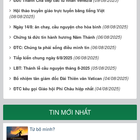
Đức Thánh Cha tiếp các tù nhân Venezia
Hội thảo truyền giáo trực tuyến bằng tiếng Việt
(08/08/2025)
(08/08/2025)
Ngày 14/8: ăn chay, cầu nguyện cho hòa bình
(06/08/2025)
Chứng tá đức tin hành hương Năm Thánh
(06/08/2025)
ĐTC: Chúng ta phải sống điều mình tin
(06/08/2025)
Tiếp kiến chung ngày 6/8/2025
(05/08/2025)
LBT: Thánh lễ cầu nguyện tháng 8-2025
(04/08/2025)
Bổ nhiệm tân giám đốc Đài Thiên văn Vatican
(04/08/2025)
ĐTC kêu gọi Giáo hội Phi Châu hiệp nhất
TIN MỚI NHẤT
Từ bỏ mình?