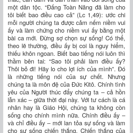
một dân tộc. “Đấng Toàn Năng đã làm cho
tôi biết bao điều cao cả” (Lc 1,49): ước chi
mỗi người chúng ta được cảm nếm niềm vui
ấy và làm chứng cho niềm vui ấy bằng một
bài ca mới. Đừng sợ chọn sự sống! Có thể,
theo lẽ thường, điều ấy bị coi là nguy hiểm,
thiếu khôn ngoan. Biết bao tiếng nói luôn thì
thầm bên tai: “Sao tôi phải làm điều ấy?
Thôi bỏ đi! Hãy lo cho lợi ích của mình”. Đó
là những tiếng nói của sự chết. Nhưng
chúng ta là môn đệ của Đức Kitô. Chính tình
yêu của Người thúc đẩy chúng ta – cả hồn
lẫn xác – giữa thời đại này. Với tư cách là cá
nhân hay là Giáo Hội, chúng ta không còn
sống cho chính mình nữa. Chính điều ấy –
và chỉ điều ấy – mới lan tỏa sự sống và làm
cho sự sống chiến thắng. Chiến thắng của