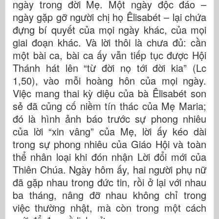
ngày trong đời Mẹ. Một ngày độc đáo –
ngày gặp gỡ người chị họ Êlisabét – lại chứa
đựng bí quyết của mọi ngày khác, của mọi
giai đoạn khác. Và lời thôi là chưa đủ: cần
một bài ca, bài ca ấy vẫn tiếp tục được Hội
Thánh hát lên “từ đời nọ tới đời kia” (Lc
1,50), vào mỗi hoàng hôn của mọi ngày.
Việc mang thai kỳ diệu của bà Êlisabét son
sẻ đã củng cố niềm tín thác của Mẹ Maria;
đó là hình ảnh báo trước sự phong nhiêu
của lời “xin vâng” của Mẹ, lời ấy kéo dài
trong sự phong nhiêu của Giáo Hội và toàn
thể nhân loại khi đón nhận Lời đổi mới của
Thiên Chúa. Ngày hôm ấy, hai người phụ nữ
đã gặp nhau trong đức tin, rồi ở lại với nhau
ba tháng, nâng đỡ nhau không chỉ trong
việc thường nhật, mà còn trong một cách