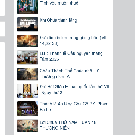
Tình yêu muôn thuở
Khi Chúa thinh lặng
Đức tin lớn lên trong giông bão (Mt
14,22-33)
LBT: Thánh lễ Cầu nguyện tháng
Tám 2026
Chầu Thánh Thể Chúa nhật 19
Thường niên -A
Đại Hội Giáo lý toàn quốc lần thứ VII
-Ngày thứ 2
Thánh lễ An táng Cha Cố PX. Phạm
Bá Lễ
Lời Chúa THỨ NĂM TUẦN 18
THƯỜNG NIÊN