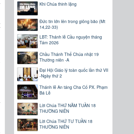
a
Khi Chúa thinh lặng
ã
Đức tin lớn lên trong giông bão (Mt
14,22-33)
Ý
LBT: Thánh lễ Cầu nguyện tháng
Tám 2026
Chầu Thánh Thể Chúa nhật 19
Thường niên -A
o
h
Đại Hội Giáo lý toàn quốc lần thứ VII
-Ngày thứ 2
u
g
Thánh lễ An táng Cha Cố PX. Phạm
h
Bá Lễ
a
Lời Chúa THỨ NĂM TUẦN 18
THƯỜNG NIÊN
Lời Chúa THỨ TƯ TUẦN 18
THƯỜNG NIÊN
c