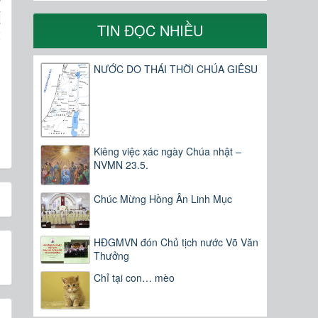
ị
TIN ĐỌC NHIỀU
t
u
,
NƯỚC DO THÁI THỜI CHÚA GIÊSU
Kiêng việc xác ngày Chúa nhật –
NVMN 23.5.
Chúc Mừng Hồng Ân Linh Mục
HĐGMVN đón Chủ tịch nước Võ Văn
Thưởng
Chỉ tại con… mèo