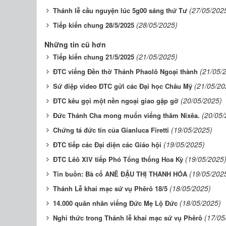
(27/05/202
Thánh lễ cầu nguyện lúc 5g00 sáng thứ Tư
(28/05/2025)
Tiếp kiến chung 28/5/2025
Những tin cũ hơn
(21/05/2025)
Tiếp kiến chung 21/5/2025
(21/05/
ĐTC viếng Đền thờ Thánh Phaolô Ngoại thành
(21/05/20
Sứ điệp video ĐTC gửi các Đại học Châu Mỹ
(20/05/2025)
ĐTC kêu gọi một nền ngoại giao gặp gỡ
(20/05/
Đức Thánh Cha mong muốn viếng thăm Nixêa.
(19/05/2025)
Chứng tá đức tin của Gianluca Firetti
(19/05/2025)
ĐTC tiếp các Đại diện các Giáo hội
(19/05/2025
ĐTC Lêô XIV tiếp Phó Tổng thống Hoa Kỳ
(19/05/202
Tin buồn: Bà cố ANÊ ĐẬU THỊ THANH HÓA
(18/05/2025)
Thánh Lễ khai mạc sứ vụ Phêrô 18/5
(18/05/2025)
14.000 quân nhân viếng Đức Mẹ Lộ Đức
(17/05
Nghi thức trong Thánh lễ khai mạc sứ vụ Phêrô