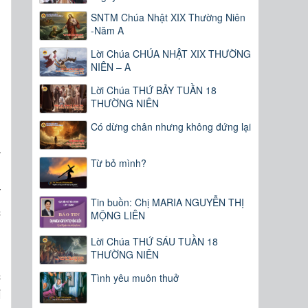
SNTM Chúa Nhật XIX Thường Niên
-Năm A
Lời Chúa CHÚA NHẬT XIX THƯỜNG
NIÊN – A
Lời Chúa THỨ BẢY TUẦN 18
THƯỜNG NIÊN
Có dừng chân nhưng không đứng lại
a
Từ bỏ mình?
Ý
Tin buồn: Chị MARIA NGUYỄN THỊ
c
MỘNG LIÊN
g
Lời Chúa THỨ SÁU TUẦN 18
THƯỜNG NIÊN
c
Tình yêu muôn thuở
i