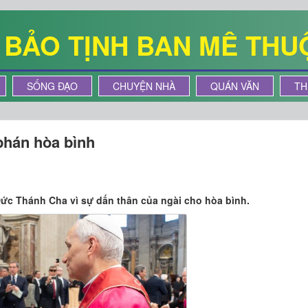
Ê BẢO TỊNH BAN MÊ THU
SỐNG ĐẠO
CHUYỆN NHÀ
QUÁN VĂN
TH
hán hòa bình
Đức Thánh Cha vì sự dấn thân của ngài cho hòa bình.