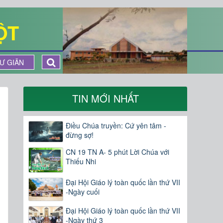
ỘT
Ư GIÃN
TIN MỚI NHẤT
Điều Chúa truyền: Cứ yên tâm -
đừng sợ!
CN 19 TN A- 5 phút Lời Chúa với
Thiếu Nhi
Đại Hội Giáo lý toàn quốc lần thứ VII
-Ngày cuối
Đại Hội Giáo lý toàn quốc lần thứ VII
-Ngày thứ 3