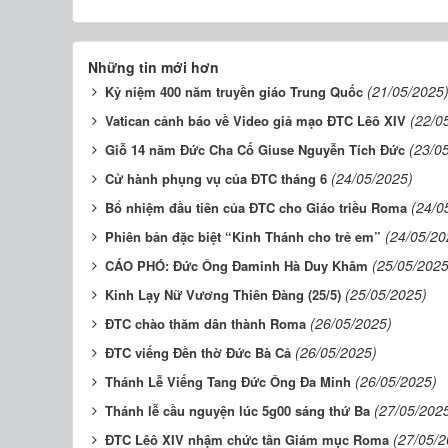
Những tin mới hơn
(21/05/2025
Kỷ niệm 400 năm truyền giáo Trung Quốc
(22/0
Vatican cảnh báo về Video giả mạo ĐTC Lêô XIV
(23/0
Giỗ 14 năm Đức Cha Cố Giuse Nguyễn Tích Đức
(24/05/2025)
Cử hành phụng vụ của ĐTC tháng 6
(24/0
Bổ nhiệm đầu tiên của ĐTC cho Giáo triều Roma
(24/05/20
Phiên bản đặc biệt “Kinh Thánh cho trẻ em”
(25/05/2025
CÁO PHÓ: Đức Ông Đaminh Hà Duy Khâm
(25/05/2025)
Kinh Lạy Nữ Vương Thiên Đàng (25/5)
(26/05/2025)
ĐTC chào thăm dân thành Roma
(26/05/2025)
ĐTC viếng Đền thờ Đức Bà Cả
(26/05/2025)
Thánh Lễ Viếng Tang Đức Ông Đa Minh
(27/05/202
Thánh lễ cầu nguyện lúc 5g00 sáng thứ Ba
(27/05/2
ĐTC Lêô XIV nhậm chức tân Giám mục Roma