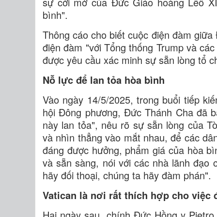
sự cởi mở của Đức Giáo hoàng Lêô XI
bình".
Thông cáo cho biết cuộc điện đàm giữa 
điện đàm "với Tổng thống Trump và các
được yêu cầu xác minh sự sẵn lòng tổ 
Nỗ lực để lan tỏa hòa bình
Vào ngày 14/5/2025, trong buổi tiếp k
hội Đông phương, Đức Thánh Cha đã bà
này lan tỏa", nêu rõ sự sẵn lòng của T
và nhìn thẳng vào mắt nhau, để các dân
đáng được hưởng, phẩm giá của hòa bìn
và sẵn sàng, nói với các nhà lãnh đạo 
hãy đối thoại, chúng ta hãy đàm phán".
Vatican là nơi rất thích hợp cho việc
Hai ngày sau, chính Đức Hồng y Pietro 