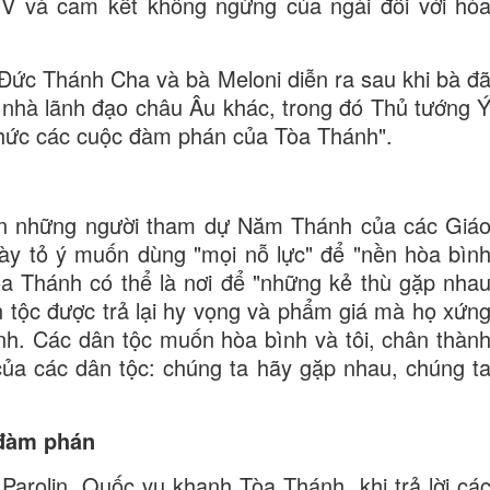
V và cam kết không ngừng của ngài đối với hò
Đức Thánh Cha và bà Meloni diễn ra sau khi bà đ
 nhà lãnh đạo châu Âu khác, trong đó Thủ tướng 
chức các cuộc đàm phán của Tòa Thánh".
iến ​​những người tham dự Năm Thánh của các Giá
y tỏ ý muốn dùng "mọi nỗ lực" để "nền hòa bìn
òa Thánh có thể là nơi để "những kẻ thù gặp nha
 tộc được trả lại hy vọng và phẩm giá mà họ xứn
h. Các dân tộc muốn hòa bình và tôi, chân thàn
của các dân tộc: chúng ta hãy gặp nhau, chúng t
 đàm phán
Parolin, Quốc vụ khanh Tòa Thánh, khi trả lời cá