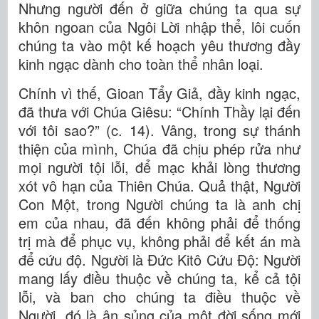
Nhưng người đến ở giữa chúng ta qua sự
khôn ngoan của Ngôi Lời nhập thể, lôi cuốn
chúng ta vào một kế hoạch yêu thương đầy
kinh ngạc dành cho toàn thể nhân loại.
Chính vì thế, Gioan Tẩy Giả, đầy kinh ngạc,
đã thưa với Chúa Giêsu: “Chính Thầy lại đến
với tôi sao?” (c. 14). Vâng, trong sự thánh
thiện của mình, Chúa đã chịu phép rửa như
mọi người tội lỗi, để mạc khải lòng thương
xót vô hạn của Thiên Chúa. Quả thật, Người
Con Một, trong Người chúng ta là anh chị
em của nhau, đã đến không phải để thống
trị mà để phục vụ, không phải để kết án mà
để cứu độ. Người là Đức Kitô Cứu Độ: Người
mang lấy điều thuộc về chúng ta, kể cả tội
lỗi, và ban cho chúng ta điều thuộc về
Người, đó là ân sủng của một đời sống mới