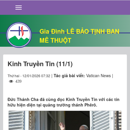
GIỚI THIỆU
TIN TỨC
SỐNG ĐẠO
Gia Đình LÊ BẢO TỊNH BAN
CHUYỆN NHÀ
MÊ THUỘT
QUÁN VĂN
THƯ GIÃN
Kinh Truyền Tin (11/1)
|
Tác giả bài viết:
Vatican News |
Thứ hai - 12/01/2026 07:32
439
Đức Thánh Cha đã cùng đọc Kinh Truyền Tin với các tín
hữu hiện diện tại quảng trường thánh Phêrô.