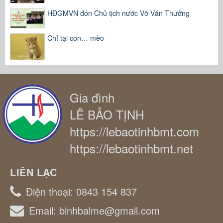
HĐGMVN đón Chủ tịch nước Võ Văn Thưởng
Chỉ tại con… mèo
Gia đình
LÊ BẢO TỊNH
https://lebaotinhbmt.com
https://lebaotinhbmt.net
LIÊN LẠC
Điện thoại:
0843 154 837
Email:
binhbalme@gmail.com