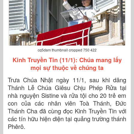
cq5dam thumbnail cropped 750 422
Kinh Truyền Tin (11/1): Chúa mang lấy
mọi sự thuộc về chúng ta
Trưa Chúa Nhật ngày 11/1, sau khi dâng
Thánh Lễ Chúa Giêsu Chịu Phép Rửa tại
nhà nguyện Sistine và rửa tội cho 20 trẻ em
con của các nhân viên Toà Thánh, Đức
Thánh Cha đã cùng đọc Kinh Truyền Tin với
các tín hữu hiện diện tại quảng trường thánh
Phêrô.