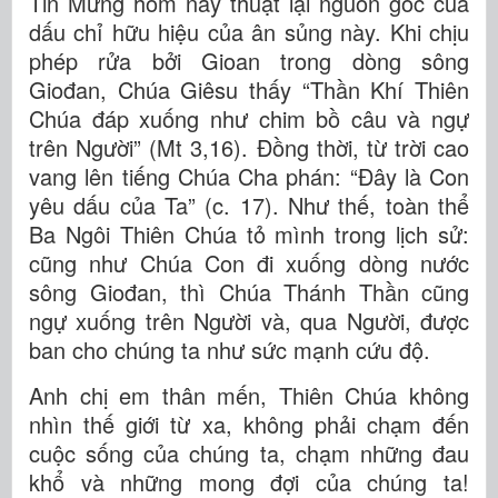
Tin Mừng hôm nay thuật lại nguồn gốc của
dấu chỉ hữu hiệu của ân sủng này. Khi chịu
phép rửa bởi Gioan trong dòng sông
Giođan, Chúa Giêsu thấy “Thần Khí Thiên
Chúa đáp xuống như chim bồ câu và ngự
trên Người” (Mt 3,16). Đồng thời, từ trời cao
vang lên tiếng Chúa Cha phán: “Đây là Con
yêu dấu của Ta” (c. 17). Như thế, toàn thể
Ba Ngôi Thiên Chúa tỏ mình trong lịch sử:
cũng như Chúa Con đi xuống dòng nước
sông Giođan, thì Chúa Thánh Thần cũng
ngự xuống trên Người và, qua Người, được
ban cho chúng ta như sức mạnh cứu độ.
Anh chị em thân mến, Thiên Chúa không
nhìn thế giới từ xa, không phải chạm đến
cuộc sống của chúng ta, chạm những đau
khổ và những mong đợi của chúng ta!