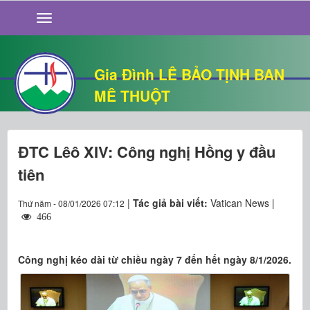
GIỚI THIỆU
TIN TỨC
SỐNG ĐẠO
Gia Đình LÊ BẢO TỊNH BAN
CHUYỆN NHÀ
MÊ THUỘT
QUÁN VĂN
THƯ GIÃN
ĐTC Lêô XIV: Công nghị Hồng y đầu
tiên
|
Tác giả bài viết:
Vatican News |
Thứ năm - 08/01/2026 07:12
466
Công nghị kéo dài từ chiều ngày 7 đến hết ngày 8/1/2026.