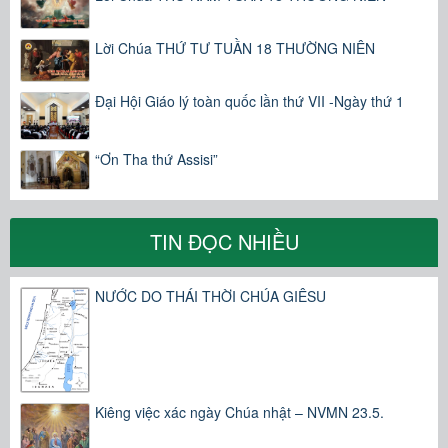
Lời Chúa THỨ TƯ TUẦN 18 THƯỜNG NIÊN
Đại Hội Giáo lý toàn quốc lần thứ VII -Ngày thứ 1
“Ơn Tha thứ Assisi”
TIN ĐỌC NHIỀU
NƯỚC DO THÁI THỜI CHÚA GIÊSU
Kiêng việc xác ngày Chúa nhật – NVMN 23.5.