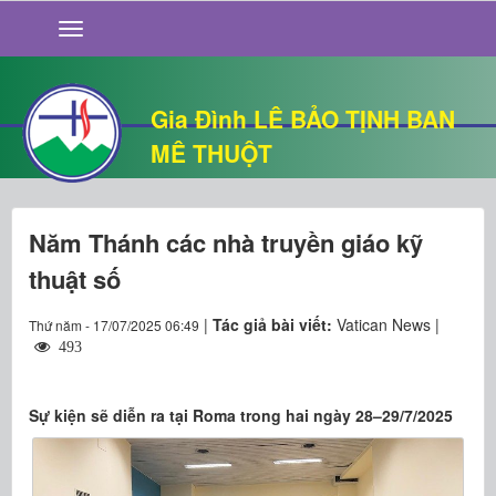
GIỚI THIỆU
TIN TỨC
SỐNG ĐẠO
Gia Đình LÊ BẢO TỊNH BAN
CHUYỆN NHÀ
MÊ THUỘT
QUÁN VĂN
THƯ GIÃN
Năm Thánh các nhà truyền giáo kỹ
thuật số
|
Tác giả bài viết:
Vatican News |
Thứ năm - 17/07/2025 06:49
493
Sự kiện sẽ diễn ra tại Roma trong hai ngày 28–29/7/2025