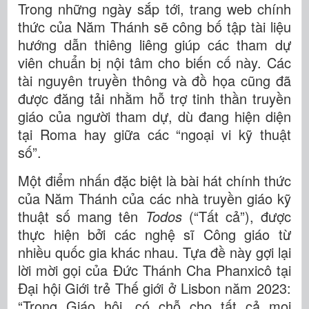
Trong những ngày sắp tới, trang web chính
thức của Năm Thánh sẽ công bố tập tài liệu
hướng dẫn thiêng liêng giúp các tham dự
viên chuẩn bị nội tâm cho biến cố này. Các
tài nguyên truyền thông và đồ họa cũng đã
được đăng tải nhằm hỗ trợ tinh thần truyền
giáo của người tham dự, dù đang hiện diện
tại Roma hay giữa các “ngoại vi kỹ thuật
số”.
Một điểm nhấn đặc biệt là bài hát chính thức
của Năm Thánh của các nhà truyền giáo kỹ
thuật số mang tên
Todos
(“Tất cả”), được
thực hiện bởi các nghệ sĩ Công giáo từ
nhiều quốc gia khác nhau. Tựa đề này gợi lại
lời mời gọi của Đức Thánh Cha Phanxicô tại
Đại hội Giới trẻ Thế giới ở Lisbon năm 2023:
“Trong Giáo hội, có chỗ cho tất cả mọi