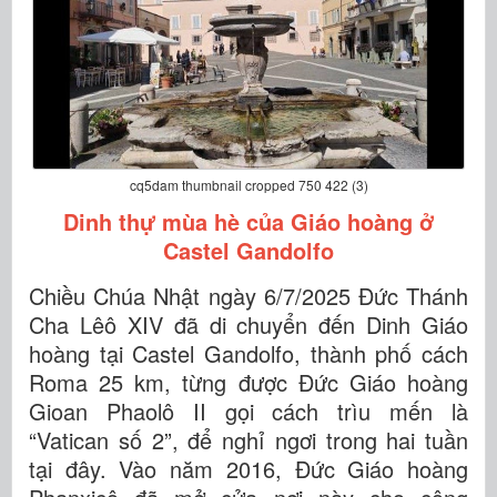
cq5dam thumbnail cropped 750 422 (3)
Dinh thự mùa hè của Giáo hoàng ở
Castel Gandolfo
Chiều Chúa Nhật ngày 6/7/2025 Đức Thánh
Cha Lêô XIV đã di chuyển đến Dinh Giáo
hoàng tại Castel Gandolfo, thành phố cách
Roma 25 km, từng được Đức Giáo hoàng
Gioan Phaolô II gọi cách trìu mến là
“Vatican số 2”, để nghỉ ngơi trong hai tuần
tại đây. Vào năm 2016, Đức Giáo hoàng