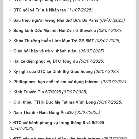
(11/07/2025)
ĐTC nói về Trí tuệ Nhân tạo
(09/07/2025)
Sáu triệu người viếng Nhà thờ Đức Bà Paris
(09/07/2025)
Sùng kính Đức Mẹ trên Núi Zvir ở Slovakia
(08/07/2025)
Khóa Thường huấn Linh Mục Trẻ GP.BMT
(08/07/2025)
Giáo hội bảo vệ trẻ vị thành niên.
(08/07/2025)
Hai xe điện phục vụ ĐTC Tông du
(08/07/2025)
Kỳ nghỉ của ĐTC tại Dinh thự Giáo hoàng
(07/07/2025)
Philippines: hạn chế trẻ em sử dụng internet
(07/07/2025)
Kinh Truyền Tin 6/7/2025
(06/07/2025)
Giới thiệu TTHH Đức Mẹ Fatima Vĩnh Long
(05/07/2025)
Năm Thánh - Năm Hồng Ân #30
ĐTC cử hành phụng vụ trong tháng 8 và 9/2025
(05/07/2025)
(05/07/2025)
ĐTC gặp gỡ bạn trẻ và giáo viên hành hương