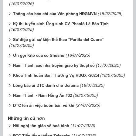
(15/07/2025)
(15/07/2025)
Thông cáo báo chí của Văn phòng HĐGMVN
Kỳ thi tuyển sinh Ứng sinh CV Phaolô Lê Bảo Tịnh
(16/07/2025)
Sứ điệp gửi sự kiện thể thao "Partita del Cuore"
(16/07/2025)
(16/07/2025)
Ơn gọi Kitô của cô Shushu
(17/07/2025)
Năm Thánh các nhà truyền giáo kỹ thuật số
(18/07/2025)
Khóa Tĩnh huấn Ban Thường Vụ HĐGX -2025f
(18/07/2025)
Lòng bác ái ĐTC dành cho Ucraina
(20/07/2025)
Năm Thánh - Năm Hồng Ân #32
(24/07/2025)
ĐTC lên án việc buôn bán vũ khí
Những tin cũ hơn
(11/07/2025)
Hội nghị tôn giáo về hoà bình
(11/07/2025)
ĐTC Tiếp tổng thống Zelensky