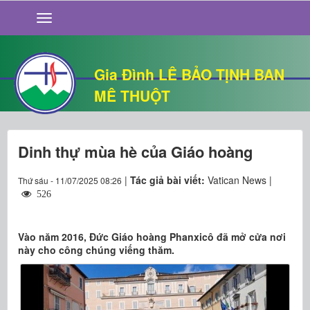
GIỚI THIỆU
TIN TỨC
SỐNG ĐẠO
Gia Đình LÊ BẢO TỊNH BAN
CHUYỆN NHÀ
MÊ THUỘT
QUÁN VĂN
THƯ GIÃN
Dinh thự mùa hè của Giáo hoàng
|
Tác giả bài viết:
Vatican News |
Thứ sáu - 11/07/2025 08:26
526
Vào năm 2016, Đức Giáo hoàng Phanxicô đã mở cửa nơi
này cho công chúng viếng thăm.