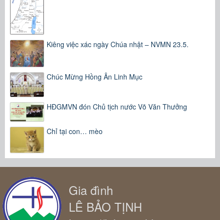
Kiêng việc xác ngày Chúa nhật – NVMN 23.5.
Chúc Mừng Hồng Ân Linh Mục
HĐGMVN đón Chủ tịch nước Võ Văn Thưởng
Chỉ tại con… mèo
Gia đình
LÊ BẢO TỊNH