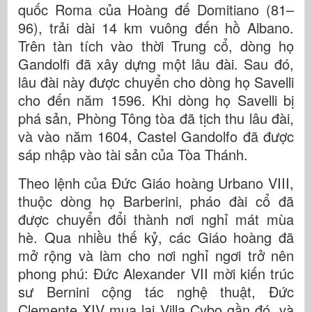
quốc Roma của Hoàng đế Domitiano (81–
96), trải dài 14 km vuông đến hồ Albano.
Trên tàn tích vào thời Trung cổ, dòng họ
Gandolfi đã xây dựng một lâu đài. Sau đó,
lâu đài này được chuyển cho dòng họ Savelli
cho đến năm 1596. Khi dòng họ Savelli bị
phá sản, Phòng Tông tòa đã tịch thu lâu đài,
và vào năm 1604, Castel Gandolfo đã được
sáp nhập vào tài sản của Tòa Thánh.
Theo lệnh của Đức Giáo hoàng Urbano VIII,
thuộc dòng họ Barberini, pháo đài cổ đã
được chuyển đổi thành nơi nghỉ mát mùa
hè. Qua nhiều thế kỷ, các Giáo hoàng đã
mở rộng và làm cho nơi nghỉ ngơi trở nên
phong phú: Đức Alexander VII mời kiến trúc
sư Bernini cộng tác nghệ thuật, Đức
Clemente XIV mua lại Villa Cybo gần đó, và