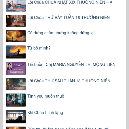
Lời Chúa CHÚA NHẬT XIX THƯỜNG NIÊN – A
Lời Chúa THỨ BẢY TUẦN 18 THƯỜNG NIÊN
Có dừng chân nhưng không đứng lại
Từ bỏ mình?
Tin buồn: Chị MARIA NGUYỄN THỊ MỘNG LIÊN
Lời Chúa THỨ SÁU TUẦN 18 THƯỜNG NIÊN
Tình yêu muôn thuở
Khi Chúa thinh lặng
Đức tin lớn lên trong giông bão (Mt 14,22-33)