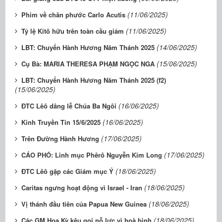
(11/06/2025)
Phim về chân phước Carlo Acutis
(11/06/2025)
Tỷ lệ Kitô hữu trên toàn cầu giảm
(14/06/2025)
LBT: Chuyến Hành Hương Năm Thánh 2025
(15/06/2025)
Cụ Bà: MARIA THERESA PHẠM NGỌC NGA
LBT: Chuyến Hành Hương Năm Thánh 2025 (f2)
(15/06/2025)
(16/06/2025)
ĐTC Lêô dâng lễ Chúa Ba Ngôi
(16/06/2025)
Kinh Truyền Tin 15/6/2025
(17/06/2025)
Trên Đường Hành Hương
(17/06/2025)
CÁO PHÓ: Linh mục Phêrô Nguyễn Kim Long
(18/06/2025)
ĐTC Lêô gặp các Giám mục Ý
(18/06/2025)
Caritas ngưng hoạt động vì Israel - Iran
(18/06/2025)
Vị thánh đầu tiên của Papua New Guinea
(18/06/2025)
Các GM Hoa Kỳ kêu gọi nỗ lực vì hoà bình