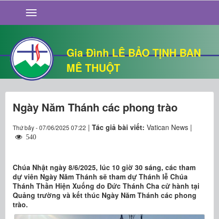
GIỚI THIỆU
TIN TỨC
SỐNG ĐẠO
Gia Đình LÊ BẢO TỊNH BAN
CHUYỆN NHÀ
MÊ THUỘT
QUÁN VĂN
THƯ GIÃN
Ngày Năm Thánh các phong trào
|
Tác giả bài viết:
Vatican News |
Thứ bảy - 07/06/2025 07:22
540
Chúa Nhật ngày 8/6/2025, lúc 10 giờ 30 sáng, các tham
dự viên Ngày Năm Thánh sẽ tham dự Thánh lễ Chúa
Thánh Thần Hiện Xuống do Đức Thánh Cha cử hành tại
Quảng trường và kết thúc Ngày Năm Thánh các phong
trào.