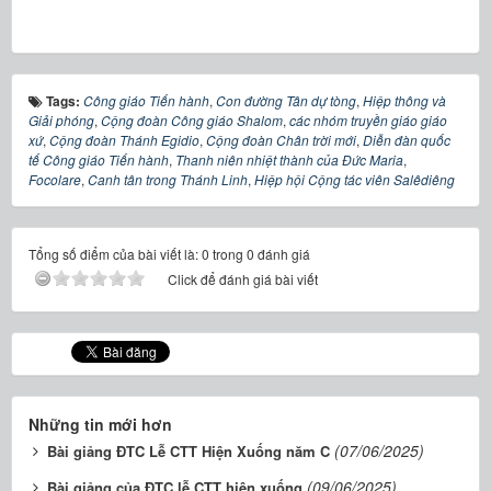
Tags:
Công giáo Tiến hành
,
Con đường Tân dự tòng
,
Hiệp thông và
Giải phóng
,
Cộng đoàn Công giáo Shalom
,
các nhóm truyền giáo giáo
xứ
,
Cộng đoàn Thánh Egidio
,
Cộng đoàn Chân trời mới
,
Diễn đàn quốc
tế Công giáo Tiến hành
,
Thanh niên nhiệt thành của Đức Maria
,
Focolare
,
Canh tân trong Thánh Linh
,
Hiệp hội Cộng tác viên Salêdiêng
Tổng số điểm của bài viết là: 0 trong 0 đánh giá
Click để đánh giá bài viết
Những tin mới hơn
(07/06/2025)
Bài giảng ĐTC Lễ CTT Hiện Xuống năm C
(09/06/2025)
Bài giảng của ĐTC lễ CTT hiện xuống