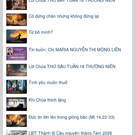
Lời Chúa THỨ BẢY TUẦN 18 THƯỜNG NIÊN
Có dừng chân nhưng không đứng lại
Từ bỏ mình?
Tin buồn: Chị MARIA NGUYỄN THỊ MỘNG LIÊN
Lời Chúa THỨ SÁU TUẦN 18 THƯỜNG NIÊN
Tình yêu muôn thuở
Khi Chúa thinh lặng
Đức tin lớn lên trong giông bão (Mt 14,22-33)
LBT: Thánh lễ Cầu nguyện tháng Tám 2026