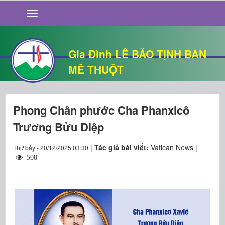
GIỚI THIỆU
TIN TỨC
SỐNG ĐẠO
Gia Đình LÊ BẢO TỊNH BAN
CHUYỆN NHÀ
MÊ THUỘT
QUÁN VĂN
THƯ GIÃN
Phong Chân phước Cha Phanxicô
Trương Bửu Diệp
|
Tác giả bài viết:
Vatican News |
Thứ bảy - 20/12/2025 03:30
508