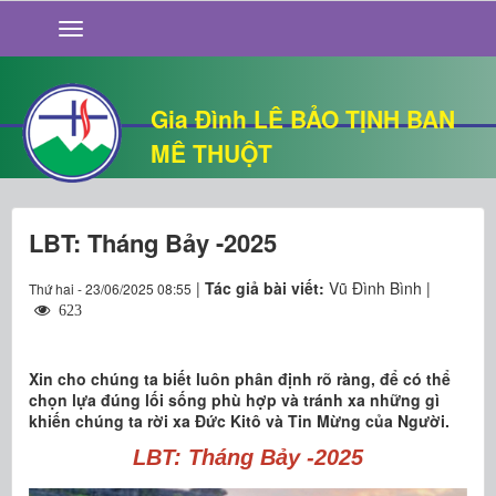
GIỚI THIỆU
TIN TỨC
SỐNG ĐẠO
Gia Đình LÊ BẢO TỊNH BAN
CHUYỆN NHÀ
MÊ THUỘT
QUÁN VĂN
THƯ GIÃN
LBT: Tháng Bảy -2025
|
Tác giả bài viết:
Vũ Đình Bình |
Thứ hai - 23/06/2025 08:55
623
Xin cho chúng ta biết luôn phân định rõ ràng, để có thể
chọn lựa đúng lối sống phù hợp và tránh xa những gì
khiến chúng ta rời xa Đức Kitô và Tin Mừng của Người.
LBT: Tháng Bảy -2025