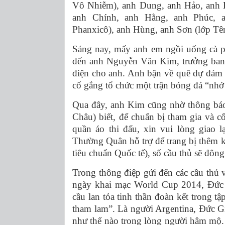
Vô Nhiễm), anh Dung, anh Hảo, anh K
anh Chính, anh Hằng, anh Phúc, a
Phanxicô), anh Hùng, anh Sơn (lớp Tê
Sáng nay, mấy anh em ngồi uống cà 
đến anh Nguyễn Văn Kim, trưởng ban 
điện cho anh. Anh bận về quê dự đám
cố gắng tổ chức một trận bóng đá “nh
Qua đây, anh Kim cũng nhờ thông báo
Châu) biết, để chuẩn bị tham gia và c
quần áo thi đấu, xin vui lòng giao 
Thường Quân hỗ trợ để trang bị thêm kịp
tiêu chuẩn Quốc tế), số cầu thủ sẽ đôn
Trong thông điệp gửi đến các cầu thủ
ngày khai mạc World Cup 2014, Đức
cầu lan tỏa tinh thần đoàn kết trong t
tham lam”. Là người Argentina, Đức G
như thế nào trong lòng người hâm mộ. 