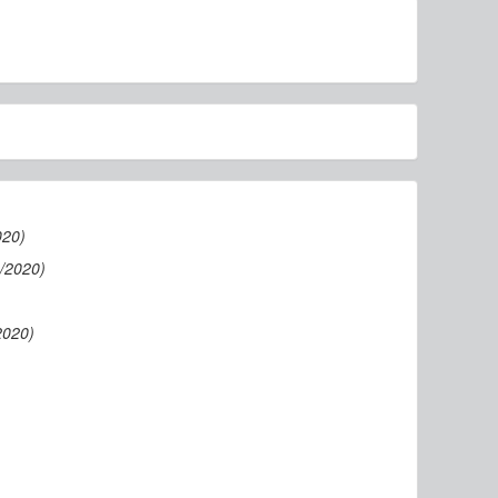
020)
4/2020)
2020)