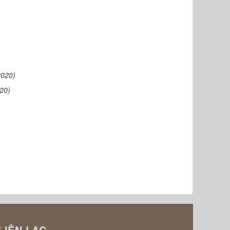
2020)
20)
)
LIÊN LẠC