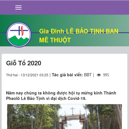
GIỚI THIỆU
TIN TỨC
SỐNG ĐẠO
Gia Đình LÊ BẢO TỊNH BAN
CHUYỆN NHÀ
MÊ THUỘT
QUÁN VĂN
THƯ GIÃN
Giỗ Tổ 2020
|
Tác giả bài viết:
BBT |
Thứ hai - 13/12/2021 03:25
995
Năm nay chúng ta không được hội tụ mừng kính Thánh
Phaolô Lê Bảo Tịnh vì đại dịch Covid-19.