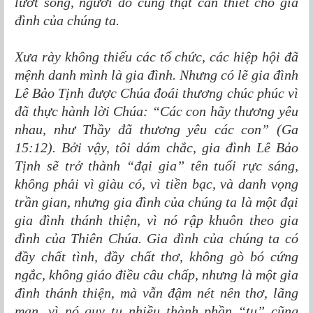
lướt sóng, người đó cũng thật cần thiết cho gia
đình của chúng ta.
Xưa rày không thiếu các tổ chức, các hiệp hội đã
mệnh danh mình là gia đình. Nhưng có lẽ gia đình
Lê Bảo Tịnh được Chúa đoái thương chúc phúc vì
đã thực hành lời Chúa: “Các con hãy thương yêu
nhau, như Thầy đã thương yêu các con” (Ga
15:12). Bởi vậy, tôi dám chắc, gia đình Lê Bảo
Tịnh sẽ trở thành “đại gia” tên tuổi rực sáng,
không phải vì giàu có, vì tiền bạc, và danh vọng
trần gian, nhưng gia đình của chúng ta là một đại
gia đình thánh thiện, vì nó rập khuôn theo gia
đình của Thiên Chúa. Gia đình của chúng ta có
đầy chất tình, đầy chất thơ, không gò bó cứng
ngắc, không giáo điều câu chấp, nhưng là một gia
đình thánh thiện, mà vẫn đậm nét nên thơ, lãng
mạn, vì nó quy tụ nhiều thành phần “tu” cũng