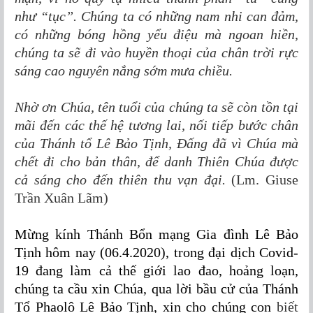
như “tục”. Chúng ta có những nam nhi can đảm,
có những bóng hồng yểu điệu mà ngoan hiền,
chúng ta sẽ đi vào huyền thoại của chân trời rực
sáng cao nguyên nắng sớm mưa chiều.
Nhờ ơn Chúa, tên tuổi của chúng ta sẽ còn tồn tại
mãi đến các thế hệ tương lai, nối tiếp bước chân
của Thánh tổ Lê Bảo Tịnh, Đấng đã vì Chúa mà
chết đi cho bản thân, để danh Thiên Chúa được
cả sáng cho đến thiên thu vạn đại.
(Lm. Giuse
Trần Xuân Lãm)
Mừng kính Thánh Bổn mạng Gia đình Lê Bảo
Tịnh hôm nay (06.4.2020), trong đại dịch Covid-
19 đang làm cả thế giới lao đao, hoảng loạn,
chúng ta cầu xin Chúa, qua lời bầu cử của Thánh
Tổ Phaolô Lê Bảo Tịnh, xin cho chúng con
biết