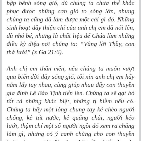
bập bềnh sóng gió, dù chúng ta chưa thể khắc
phục được những cơn gió to sóng lớn, nhưng
chúng ta cũng đã làm được một cái gì đó. Những
sinh hoạt đầy thiện chí của anh chị em đã nói lên,
dù nhỏ bé, nhưng là chất liệu để Chúa làm những
điều kỳ diệu nơi chúng ta: “Vâng lời Thầy, con
thả lưới” (x Ga 21:6).
Anh chị em thân mến, nếu chúng ta muốn vượt
qua biển đời đầy sóng gió, tôi xin anh chị em hãy
nắm lấy tay nhau, cùng giúp nhau đẩy con thuyền
gia đình Lê Bảo Tịnh tiến lên. Chúng ta sẽ gạt bỏ
tất cả những khác biệt, những tị hiềm nếu có.
Chúng ta hãy một lòng chung tay kẻ chèo người
chống, kẻ tát nước, kẻ quăng chài, người kéo
lưới, thậm chí một số người ngồi đó xem ra chẳng
làm gì, nhưng có ý canh chừng cho con thuyền