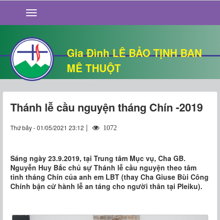
GIỚI THIỆU
TIN TỨC
SỐNG ĐẠO
Gia Đình LÊ BẢO TỊNH BAN
CHUYỆN NHÀ
MÊ THUỘT
QUÁN VĂN
THƯ GIÃN
Thánh lễ cầu nguyện tháng Chín -2019
|
Thứ bảy - 01/05/2021 23:12
1072
Sáng ngày 23.9.2019, tại Trung tâm Mục vụ, Cha GB.
Nguyễn Huy Bắc chủ sự Thánh lễ cầu nguyện theo tâm
tình tháng Chín của anh em LBT (thay Cha Giuse Bùi Công
Chính bận cử hành lễ an táng cho người thân tại Pleiku).