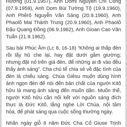
Hương (01.9.1957), Anh Domi Nguyễn Chí Công
(07.9.1959), Anh Dom Bùi Tường Tộ (19.9.1960),
Anh Phêrô Nguyễn Văn Sáng (20.9.1960), Anh
Phaolô Mai Thành Trung (20.9.1960), Anh Phaolô
Đậu Quang Đồng (06.9.1962), Anh Gioan Cao Văn
Tuấn (21.9.1962).
Sau bài Phúc Âm (Lc 8, 16-18)
“
Không ai thắp đèn
rồi lấy hũ che lại, hay đặt dưới gầm giường;
nhưng đặt nó trên giá đèn, để những ai đi vào đều
thấy ánh sáng”. Cha chủ tế chia sẻ về đặc tính của
đèn là chiếu sáng. Chúa Giêsu muốn dùng hình
ảnh ngọn đèn để nói đến bản chất của người Kitô
hữu là mang ánh sáng đến muôn dân. Muốn thế,
người Kitô hữu cần nối kết với nguồn sáng đích
thực là Đức Kitô, lắng nghe Lời Chúa, nội tâm
hóa, để phát sáng qua cuộc sống thường ngày.
Nhân ngày giỗ 8 năm Đức Cha Cố Giuse Trịnh