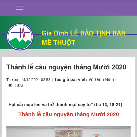
GIỚI THIỆU
TIN TỨC
SỐNG ĐẠO
Gia Đình LÊ BẢO TỊNH BAN
CHUYỆN NHÀ
MÊ THUỘT
QUÁN VĂN
THƯ GIÃN
Thánh lễ cầu nguyện tháng Mười 2020
|
Tác giả bài viết:
Vũ Đình Bình |
Thứ ba - 14/12/2021 02:58
1072
“Hạt cải mọc lên và trở thành một cây to” (Lc 13, 18-21).
Thánh lễ cầu nguyện tháng Mười 2020