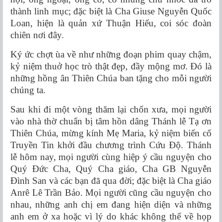
thành linh mục; đặc biệt là Cha Giuse Nguyễn Quốc
Loan, hiện là quản xứ Thuận Hiếu, coi sóc đoàn
chiên nơi đây.
Ký ức chợt ùa về như những đoạn phim quay chậm,
kỷ niệm thuở học trò thật đẹp, đầy mộng mơ. Đó là
những hồng ân Thiên Chúa ban tặng cho mỗi người
chúng ta.
Sau khi đi một vòng thăm lại chốn xưa, mọi người
vào nhà thờ chuẩn bị tâm hồn dâng Thánh lễ Tạ ơn
Thiên Chúa, mừng kính Mẹ Maria, kỷ niệm biến cố
Truyền Tin khởi đầu chương trình Cứu Độ. Thánh
lễ hôm nay, mọi người cùng hiệp ý cầu nguyện cho
Quý Đức Cha, Quý Cha giáo, Cha GB Nguyễn
Đình San và các bạn đã qua đời; đặc biệt là Cha giáo
Anrê Lê Trần Bảo. Mọi người cũng cầu nguyện cho
nhau, những anh chị em đang hiện diện và những
anh em ở xa hoặc vì lý do khác không thể về họp