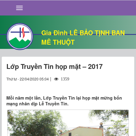
GIỚI THIỆU
TIN TỨC
SỐNG ĐẠO
Gia Đình LÊ BẢO TỊNH BAN
CHUYỆN NHÀ
MÊ THUỘT
QUÁN VĂN
THƯ GIÃN
Lớp Truyền Tin họp mặt – 2017
|
Thứ tư - 22/04/2020 05:04
1359
Mỗi năm một lần, Lớp Truyền Tin lại họp mặt mừng bổn
mạng nhân dịp Lễ Truyền Tin.