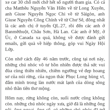
xe car 30 chỗ mới chở hết số người tham gia. Có cả
cha Matthêu Nguyễn Văn Hiền về từ Long Xuyên,
anh Giuse Nguyễn Ngọc Chi về từ Sàigòn, anh
Giuse Nguyễn Công Chính về từ Chư Sê, đông nhất
là các anh chị ở tuyến QL.27, rồi đến các anh ở
Banmêthuột, Châu Sơn, Hà Lan. Các anh ở Mỹ, ở
Úc, ở Canada xa quá, không về được đành gửi
emails, gửi quà về hiệp thông, góp vui Ngày Hội
Lớp.
Còn nhớ cách đây 46 năm trước, cũng tại nơi này,
những chú nhóc vô tư hồn nhiên được thả sức vui
đùa cùng thiên nhiên, chiêm ngưỡng vẻ đẹp hoang
sơ của núi rừng, của ngọn thác Phục Long hùng vĩ,
đắm mình trong làn nước mát lạnh của dòng sông
nhỏ thần tiên thơ mộng.
Hôm nay, rừng không còn, suối nước cũng không
còn. những chú nhóc ngày xưa, giờ đã là những ông
nội, ông ngoại, ông cố, có những chú nhóc đã trở