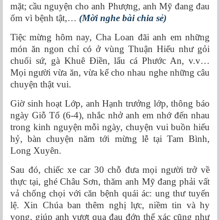
mặt; cầu nguyện cho anh Phượng, anh Mỹ đang đau
ốm vì bệnh tật,…
(Mời nghe bài chia sẻ)
Tiệc mừng hôm nay, Cha Loan đãi anh em những
món ăn ngon chỉ có ở vùng Thuận Hiếu như gỏi
chuối sứ, gà Khuê Điền, lẩu cá Phước An, v.v…
Mọi người vừa ăn, vừa kể cho nhau nghe những câu
chuyện thật vui.
Giờ sinh hoạt Lớp, anh Hạnh trưởng lớp, thông báo
ngày Giỗ Tổ (6-4), nhắc nhở anh em nhớ đến nhau
trong kinh nguyện mỗi ngày, chuyện vui buồn hiếu
hỷ, bàn chuyện năm tới mừng lễ tại Tam Bình,
Long Xuyên.
Sau đó, chiếc xe car 30 chỗ đưa mọi người trở về
thực tại, ghé Châu Sơn, thăm anh Mỹ đang phải vất
vả chống chọi với căn bệnh quái ác: ung thư tuyến
lệ. Xin Chúa ban thêm nghị lực, niềm tin và hy
vọng, giúp anh vượt qua đau đớn thể xác cũng như