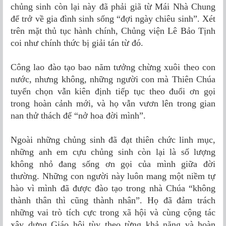
chủng sinh còn lại này đã phải giã từ Mái Nhà Chung
để trở về gia đình sinh sống “đợi ngày chiêu sinh”. Xét
trên mặt thủ tục hành chính, Chủng viện Lê Bảo Tịnh
coi như chính thức bị giải tán từ đó.
Công lao đào tạo bao năm tưởng chừng xuôi theo con
nước, nhưng không, những người con mà Thiên Chúa
tuyển chọn vẫn kiên định tiếp tục theo đuổi ơn gọi
trong hoàn cảnh mới, và họ vẫn vươn lên trong gian
nan thử thách để “nở hoa đời mình”.
Ngoài những chủng sinh đã đạt thiên chức linh mục,
những anh em cựu chủng sinh còn lại là số lượng
không nhỏ đang sống ơn gọi của mình giữa đời
thường. Những con người này luôn mang một niềm tự
hào vì mình đã được đào tạo trong nhà Chúa “không
thành thân thì cũng thành nhân”. Họ đã đảm trách
những vai trò tích cực trong xã hội và cùng cộng tác
xây dựng Giáo hội tùy theo từng khả năng và hoàn