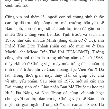
cảnh mỗi nơi.
Cũng xin nói thêm là, ngoài con số chủng sinh thuộc
các lớp đã trực tiếp sống dưới mái trường thân yêu Lê
Bảo Tịnh, còn có một số các anh lớp trên đã gắn bó ít
nhiều đến Chủng viện Lê Bảo Tịnh trước và sau năm
1975, như các anh Lê Minh (đang định cư ở Úc), anh
Phêrô Trần Ðức Thành (hiện coi sóc mục vụ ở Ðan
Mạch), cha Micae Trần Thế Hải (TGM-BMT). Tưởng
cũng nên nói thêm là trong những năm đầu từ 1968,
thầy Hải có ở Chủng viện mấy mùa trăng để “chuẩn bị
tinh thần” trước khi về Giáo Hoàng Học Viện Piô X Ðà
lạt. Trong thời gian này, thầy Hải có giúp các chú
về nhu yếu phẩm. Sau biến cố 1975, một số các anh
Ðại chủng sinh của Giáo phận Ban Mê Thuột tu học tại
Huế, Ðà Nẵng và Nha Trang đã cùng về sinh hoạt
chung với các lớp đàn em tại Chủng viện Lê Bảo Tịnh
một thời gian ngắn. Trong số đó, có các anh Phêrô Hà