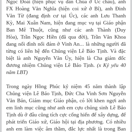
Ngọc Ðoài (hiện phục vụ dân Chúa ở Úc châu), anh
FX Hoàng Văn Nghĩa (hiện coi xứ ở Bỉ), anh Ðinh
Văn Từ (đang định cư tại Úc), các anh Lưu Thanh
Kỳ, Mai Xuân Nam, hiện đang mục vụ tại Giáo phận
Ban Mê Thuột, cũng như các anh Thành (Duy
Hòa), Trần Ngọc Hiền (đã qua đời), Trần Văn Khoa
đang nổi đình nổi đám ở Vinh An... là những người đã
từng có liên hệ đến Chủng viện Lê Bảo Tịnh. Và đặc
biệt là anh Nguyễn Văn Úy, hiện là Cha giám đốc
đương nhiệm Chủng viện Lê Bảo Tịnh.
(x Kỷ yếu 40
năm LBT)
Trong ngày Hồng Phúc kỷ niệm 45 năm thành lập
Chủng viện Lê Bảo Tịnh, Đức Cha Vinh Sơn Nguyễn
Văn Bản, Giám mục Giáo phận, có lời khen ngợi anh
em linh mục cũng như anh em cựu chủng sinh Lê Bảo
Tịnh dù ở đâu cũng tích cực cống hiến để xây dựng, để
phát triển Giáo xứ, Giáo hội tại địa phương. Có nhiều
anh em làm việc âm thầm, đắc lực nhất là trong Ban