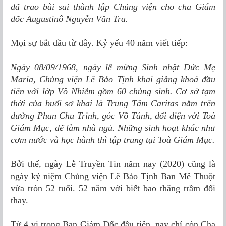
đã trao bài sai thành lập Chủng viện cho cha Giám
đốc Augustinô Nguyễn Văn Tra.
Mọi sự bắt đầu từ đây. Kỷ yếu 40 năm viết tiếp:
Ngày 08/09/1968, ngày lễ mừng Sinh nhật Ðức Mẹ
Maria, Chủng viện Lê Bảo Tịnh khai giảng khoá đầu
tiên với lớp Vô Nhiễm gồm 60 chủng sinh. Cơ sở tạm
thời của buổi sơ khai là Trung Tâm Caritas nằm trên
đường Phan Chu Trinh, góc Võ Tánh, đối diện với Toà
Giám Mục, để làm nhà ngủ. Những sinh hoạt khác như
cơm nước và học hành thì tập trung tại Toà Giám Mục.
Bởi thế, ngày Lễ Truyền Tin năm nay (2020) cũng là
ngày kỷ niệm Chủng viện Lê Bảo Tịnh Ban Mê Thuột
vừa tròn 52 tuổi. 52 năm với biết bao thăng trầm đổi
thay.
Từ 4 vị trong
Ban Giám Ðốc
đầu tiên, nay chỉ còn Cha