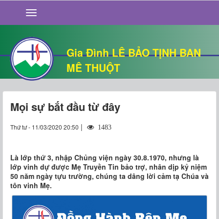
GIỚI THIỆU
TIN TỨC
SỐNG ĐẠO
Gia Đình LÊ BẢO TỊNH BAN
CHUYỆN NHÀ
MÊ THUỘT
QUÁN VĂN
THƯ GIÃN
Mọi sự bắt đầu từ đây
|
Thứ tư - 11/03/2020 20:50
1483
Là lớp thứ 3, nhập Chủng viện ngày 30.8.1970, nhưng là
lớp vinh dự được Mẹ Truyền Tin bảo trợ, nhân dịp kỷ niệm
50 năm ngày tựu trường, chúng ta dâng lời cảm tạ Chúa và
tôn vinh Mẹ.