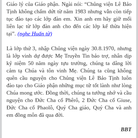
Giáo lý của Giáo phận. Ngài nói: “Chủng viện Lê Bảo
Tịnh không chấm dứt từ năm 1983 nhưng vẫn còn tiếp
tục đào tạo các lớp đàn em. Xin anh em hãy giữ mối
liên lạc từ lớp đàn anh cho đến các lớp kế thừa hiện
tại”.
(nghe Huấn từ)
Là lớp thứ 3, nhập Chủng viện ngày 30.8.1970, nhưng
là lớp vinh dự được Mẹ Truyền Tin bảo trợ, nhân dịp
kỷ niệm 50 năm ngày tựu trường, chúng ta dâng lời
cảm tạ Chúa và tôn vinh Mẹ. Chúng ta cũng không
quên cầu nguyện cho Chủng viện Lê Bảo Tịnh luôn
đào tạo cho Giáo phận những mục tử tốt lành như lòng
Chúa mong ước. Đồng thời, chúng ta tưởng nhớ và cầu
nguyện cho Đức Cha cố Phêrô, 2 Đức Cha cố Giuse,
Đức Cha cố Phaolô, Quý Cha giáo, Quý Cha và anh
em đồng môn đã qua đời.
BBT