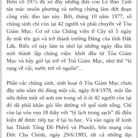
Biến cố 1975 đã xô đẩy những đứa con Lê Bảo Tịnh
tản mác muôn phương và tưởng chừng làm đứt đoạn
công việc đào tạo này. Bởi, tháng 10 năm 1977, số
chủng sinh chỉ còn lại 42 người và phải chuyển về Tòa
Giám Mục. Cơ sở của Chủng viện ở Cây số 5 ngày
ấy mất tên gọi và trở thành trường Đảng của tỉnh Đăk
Lăk. Biến cố này làm ta nhớ lại những ngày đầu khi
mới thành lập chủng viện: khởi đầu từ Tòa Giám
Mục và bây giờ lại trở về Toà Giám Mục, như thể “lá
rụng về cội, nước trở về nguồn”…
Phần các chủng sinh, sinh hoạt ở Tòa Giám Mục chưa
đầy nửa năm thì đùng một cái, ngày 8/4/1978, một lần
nữa thêm một số anh em trong số ít ỏi 42 người còn lại
đó đã phải khăn gói lên đường về quê sinh sống. Chỉ
còn lại vỏn vẹn 18 thầy với “lý lịch trong sạch” đủ điều
kiện để được tiếp tục ở lại tu học. Và vào ngày lễ kính
hai Thánh Tông Ðồ Phêrô và Phaolô, bổn mạng của
Ðức Cha Chính, ngày 29/6/1983, tất cả những đại