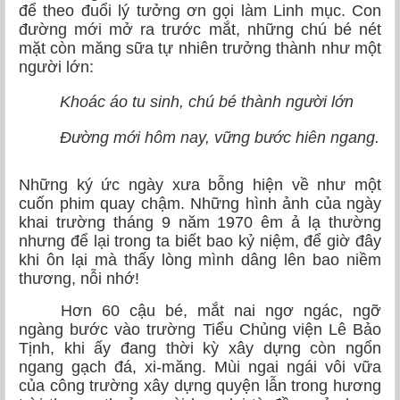
để theo đuổi lý tưởng ơn gọi làm Linh mục. Con
đường mới mở ra trước mắt, những chú bé nét
mặt còn măng sữa tự nhiên trưởng thành như một
người lớn:
Khoác áo tu sinh, chú bé thành người lớn
Đường mới hôm nay, vững bước hiên ngang.
Những ký ức ngày xưa bỗng hiện về như một
cuốn phim quay chậm. Những hình ảnh của ngày
khai trường tháng 9 năm 1970 êm ả lạ thường
nhưng để lại trong ta biết bao kỷ niệm, để giờ đây
khi ôn lại mà thấy lòng mình dâng lên bao niềm
thương, nỗi nhớ!
Hơn 60 cậu bé, mắt nai ngơ ngác, ngỡ
ngàng bước vào trường Tiểu Chủng viện Lê Bảo
Tịnh, khi ấy đang thời kỳ xây dựng còn ngổn
ngang gạch đá, xi-măng. Mùi ngai ngái vôi vữa
của công trường xây dựng quyện lẫn trong hương