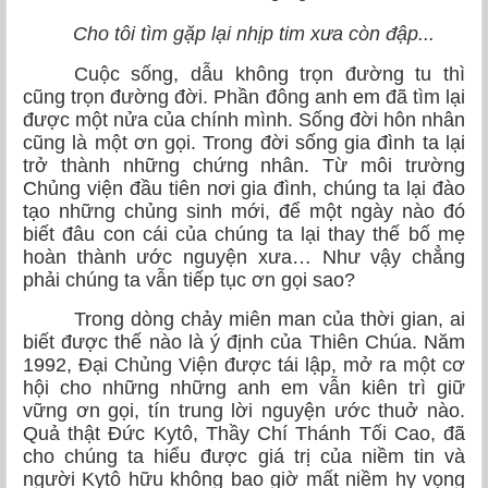
Cho tôi tìm gặp lại nhịp tim xưa còn đập...
Cuộc sống, dẫu không trọn đường tu thì
cũng trọn đường đời. Phần đông anh em đã tìm lại
được một nửa của chính mình. Sống đời hôn nhân
cũng là một ơn gọi. Trong đời sống gia đình ta lại
trở thành những chứng nhân. Từ môi trường
Chủng viện đầu tiên nơi gia đình, chúng ta lại đào
tạo những chủng sinh mới, để một ngày nào đó
biết đâu con cái của chúng ta lại thay thế bố mẹ
hoàn thành ước nguyện xưa… Như vậy chẳng
phải chúng ta vẫn tiếp tục ơn gọi sao?
Trong dòng chảy miên man của thời gian, ai
biết được thế nào là ý định của Thiên Chúa. Năm
1992, Đại Chủng Viện được tái lập, mở ra một cơ
hội cho những những anh em vẫn kiên trì giữ
vững ơn gọi, tín trung lời nguyện ước thuở nào.
Quả thật Đức Kytô, Thầy Chí Thánh Tối Cao, đã
cho chúng ta hiểu được giá trị của niềm tin và
người Kytô hữu không bao giờ mất niềm hy vọng