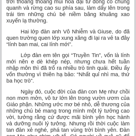
trời thoang thoảng mùi hoa dại từ đồng cỏ chung
quanh và rừng cao su phía sau, làm dấy lên trong
trái tim những chú bé niềm bâng khuâng xao
xuyến lạ thường.
Hai lớp đàn anh Vô Nhiễm và Giuse, do đã
quen trường quen lớp xung xăng đi lại ra vẻ ta đây
“lính ban mai, cai lính mới”.
Lớp đàn em tên gọi “Truyền Tin”, vốn là lính
mới nên e dè khép nép, nhưng chưa hết tuần
nhập môn thì đã trổ ra nhiều trò tinh quái. Điều ấy
vốn thường vì thiên hạ bảo: “Nhất quỉ nhì ma, thứ
ba học trò”.
Ngày đó, cuộc đời của đàn con Mẹ như chồi
non mơn mởn, vô tư lớn lên trong vườn ươm của
Giáo phận. Những ước mơ bé nhỏ, dễ thương của
những chú bé mang trong mình một lý tưởng cao
vời, tưởng rằng cứ được mãi bình yên học hành
và dưỡng nuôi lý tưởng. Nhưng rồi thời cuộc làm
tan đàn xẻ nghé, phá tan vùng trời bình yên. Đàn