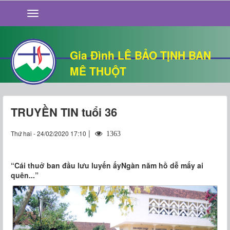
GIỚI THIỆU
TIN TỨC
SỐNG ĐẠO
Gia Đình LÊ BẢO TỊNH BAN
CHUYỆN NHÀ
MÊ THUỘT
QUÁN VĂN
THƯ GIÃN
TRUYỀN TIN tuổi 36
|
Thứ hai - 24/02/2020 17:10
1363
“Cái thuở ban đầu lưu luyến ấyNgàn năm hồ dễ mấy ai
quên...”