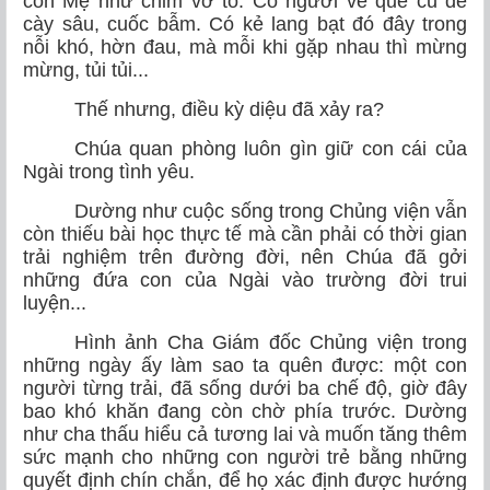
con Mẹ như chim vỡ tổ. Có người về quê cũ để
cày sâu, cuốc bẫm. Có kẻ lang bạt đó đây trong
nỗi khó, hờn đau, mà mỗi khi gặp nhau thì mừng
mừng, tủi tủi...
Thế nhưng, điều kỳ diệu đã xảy ra?
Chúa quan phòng luôn gìn giữ con cái của
Ngài trong tình yêu.
Dường như cuộc sống trong Chủng viện vẫn
còn thiếu bài học thực tế mà cần phải có thời gian
trải nghiệm trên đường đời, nên Chúa đã gởi
những đứa con của Ngài vào trường đời trui
luyện...
Hình ảnh Cha Giám đốc Chủng viện trong
những ngày ấy làm sao ta quên được: một con
người từng trải, đã sống dưới ba chế độ, giờ đây
bao khó khăn đang còn chờ phía trước. Dường
như cha thấu hiểu cả tương lai và muốn tăng thêm
sức mạnh cho những con người trẻ bằng những
quyết định chín chắn, để họ xác định được hướng