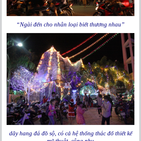
“Ngài đến cho nhân loại biết thương nhau”
dãy hang đá đồ sộ, có cả hệ thống thác đổ thiết kế
mỹ thuật, công phu