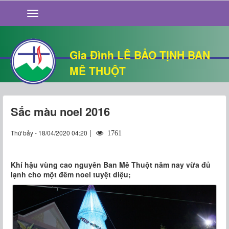
GIỚI THIỆU
TIN TỨC
SỐNG ĐẠO
Gia Đình LÊ BẢO TỊNH BAN
CHUYỆN NHÀ
MÊ THUỘT
QUÁN VĂN
THƯ GIÃN
Sắc màu noel 2016
|
Thứ bảy - 18/04/2020 04:20
1761
Khí hậu vùng cao nguyên Ban Mê Thuột năm nay vừa đủ
lạnh cho một đêm noel tuyệt diệu;