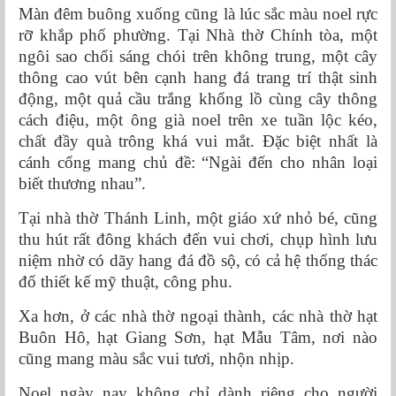
Màn đêm buông xuống cũng là lúc sắc màu noel rực
rỡ khắp phố phường. Tại Nhà thờ Chính tòa, một
ngôi sao chổi sáng chói trên không trung, một cây
thông cao vút bên cạnh hang đá trang trí thật sinh
động, một quả cầu trắng khổng lồ cùng cây thông
cách điệu, một ông già noel trên xe tuần lộc kéo,
chất đầy quà trông khá vui mắt. Đặc biệt nhất là
cánh cổng mang chủ đề: “Ngài đến cho nhân loại
biết thương nhau”.
Tại nhà thờ Thánh Linh, một giáo xứ nhỏ bé, cũng
thu hút rất đông khách đến vui chơi, chụp hình lưu
niệm nhờ có dãy hang đá đồ sộ, có cả hệ thống thác
đổ thiết kế mỹ thuật, công phu.
Xa hơn, ở các nhà thờ ngoại thành, các nhà thờ hạt
Buôn Hô, hạt Giang Sơn, hạt Mẫu Tâm, nơi nào
cũng mang màu sắc vui tươi, nhộn nhịp.
Noel ngày nay không chỉ dành riêng cho người