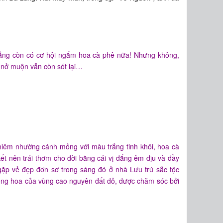
hẳng còn có cơ hội ngắm hoa cà phê nữa! Nhưng không,
 nở muộn vẫn còn sót lại…
khiêm nhường cánh mỏng với màu trắng tinh khôi, hoa cà
t nên trái thơm cho đời bằng cái vị đắng êm dịu và đầy
gặp vẻ đẹp đơn sơ trong sáng đó ở nhà Lưu trú sắc tộc
ng hoa của vùng cao nguyên đất đỏ, được chăm sóc bởi