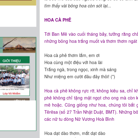
tìm thấy vài bông hoa còn sót lại...
HOA CÀ PHÊ
Tới Ban Mê vào cuối tháng bảy, tưởng rằng c
những bông hoa trắng muốt và thơm thơm ngát
Hoa cà phê thơm lắm, em ơi
Hoa cùng một điệu với hoa lài
Trắng ngà, trong ngọc, xinh mà sáng
Như miệng em cười đâu đây thôi! (*)
Hoa cà phê không rực rỡ, không kiêu sa, chỉ 
phê không chỉ tặng mật ngọt cho ong mà còn kế
mê hoặc. Cũng giống như hoa, chúng tôi bắt 
Têrêsa (
số 27 Trần Nhật Duật, BMT). Những bô
các nữ tu dòng Nữ Vương Hoà Bình
Hoa dạt dào thơm, mắt dạt dào