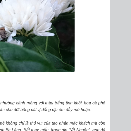
m nhường cánh mỏng với màu trắng tinh khôi, hoa cà phê
hơm cho đời bằng cái vị đắng dịu êm đầy mê hoặc.
mê không chỉ là thú vui của tao nhân mặc khách mà còn
inh Ba Làng. Rất may mắn, trong dịp "Về Nguồn", anh đã