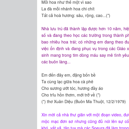
Mỗi hoa như thể một vì sao
La đà mỗi nhánh hoa chi chít
Tất cả hoà hương: sâu, rộng, cao...(*)
Nhà lưu trú đã thành lập được hơn 10 năm, hiệ
số và đang theo học các trường trong thành p
bao nhiêu hoa trái; có những em đang theo đu
việc ổn định và đang phục vụ trong các Giáo
sinh mang trong tim dòng máu say mê tình yê
các buôn làng...
Em đến đây em, đặng bốn bề
Ta cùng lạc giữa hoa cà phê
Cho sương ướt tóc, hương đầy áo
Cho trĩu hồn thơm, mới trở về (*)
(*) thơ Xuân Diệu (Buôn Ma Thuột, 12/2/1979)
Xin mời cả nhà thư giãn với một đoạn video, đư
mộc mạc đơn sơ nhưng cũng đủ nói lên sự cố
khó, vất vả, tận tuỵ mà các Soeurs đã làm tron