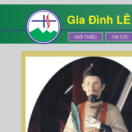
Gia Đình L
GIỚI THIỆU
TIN TỨC