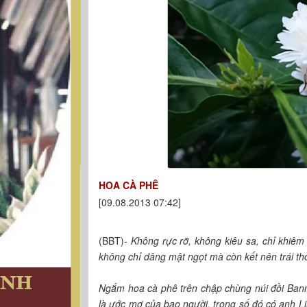
HOA CÀ PHÊ
[09.08.2013 07:42]
(BBT)-
Không rực rỡ, không kiêu sa, chỉ khiê
không chỉ dâng mật ngọt mà còn kết nên trái t
Ngắm hoa cà phê trên chập chùng núi đồi Ban
là ước mơ của bao người, trong số đó có anh L