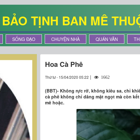
Ê BẢO TỊNH BAN MÊ THU
SỐNG ĐẠO
CHUYỆN NHÀ
QUÁN VĂN
TH
Hoa Cà Phê
|
Thứ tư - 15/04/2020 05:22
1662
(BBT)- Không rực rỡ, không kiêu sa, chỉ kh
cà phê không chỉ dâng mật ngọt mà còn kết 
mê hoặc.