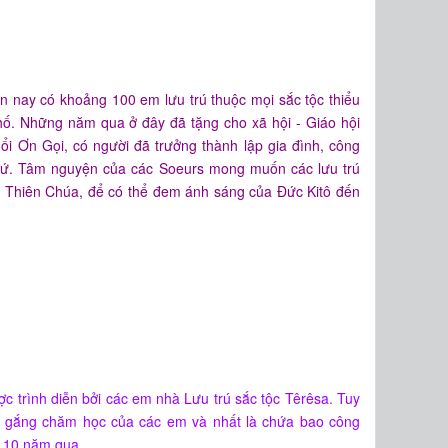
n nay có khoảng 100 em lưu trú thuộc mọi sắc tộc thiểu
hố. Những năm qua ở đây đã tặng cho xã hội - Giáo hội
ổi Ơn Gọi, có người đã trưởng thành lập gia đình, công
 xứ. Tâm nguyện của các Soeurs mong muốn các lưu trú
u Thiên Chúa, để có thể đem ánh sáng của Đức Kitô đến
ợc trình diễn bởi các em nhà Lưu trú sắc tộc Têrêsa. Tuy
 gắng chăm học của các em và nhất là chứa bao công
g 10 năm qua.