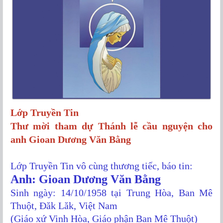
Lớp Truyền Tin
Thư mời tham dự Thánh lễ cầu nguyện
cho
anh Gioan Dương Văn Bằng
Lớp Truyền Tin vô cùng thương tiếc, báo tin:
Anh: Gioan Dương Văn Bằng
Sinh ngày: 14/10/1958 tại Trung Hòa, Ban Mê
Thuột, Đăk Lăk, Việt Nam
(Giáo xứ Vinh Hòa, Giáo phận Ban Mê Thuột)