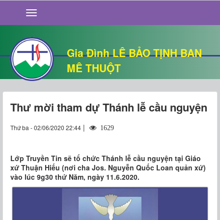
GIỚI THIỆU
TIN TỨC
SỐNG ĐẠO
Gia Đình LÊ BẢO TỊNH BAN
CHUYỆN NHÀ
MÊ THUỘT
QUÁN VĂN
THƯ GIÃN
Thư mời tham dự Thánh lễ cầu nguyện
|
Thứ ba - 02/06/2020 22:44
1629
Lớp Truyền Tin sẽ tổ chức Thánh lễ cầu nguyện tại Giáo
xứ Thuận Hiếu (nơi cha Jos. Nguyễn Quốc Loan quản xứ)
vào lúc 9g30 thứ Năm, ngày 11.6.2020.