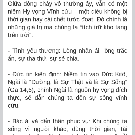
Giữa dòng chảy vô thường ấy, vẫn có một
niềm Hy vọng Vĩnh cửu – một điều không bị
thời gian hay cái chết tước đoạt. Đó chính là
những giá trị mà chúng ta “tích trữ kho tàng
trên trời”:
-
Tình yêu thương:
Lòng nhân ái
, lòng trắc
ẩn, sự tha thứ, sự sẻ chia
.
-
Đức tin kiên định: Niềm tin vào
Đức Kitô
,
Ngài là “Đường, là Sự Thật và là Sự Sống”
(G
a
14
,
6),
chính
Ngài
là nguồn hy vọng đích
thực, sẽ
dẫn
chúng ta
đến sự sống vĩnh
cửu.
-
Bác ái và
dấn thân
phục vụ: Khi chúng ta
sống vì người khác, dùng thời gian, tài