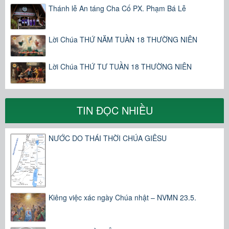
Thánh lễ An táng Cha Cố PX. Phạm Bá Lễ
Lời Chúa THỨ NĂM TUẦN 18 THƯỜNG NIÊN
Lời Chúa THỨ TƯ TUẦN 18 THƯỜNG NIÊN
TIN ĐỌC NHIỀU
NƯỚC DO THÁI THỜI CHÚA GIÊSU
Kiêng việc xác ngày Chúa nhật – NVMN 23.5.