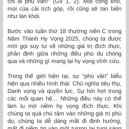
chỉ là phù vân
!
” (Gv 1, 2)
.
Mọi công khó,
mọi của cải tích góp, rồi cũng sẽ tan biến
như làn khói.
Bước vào
tuần thứ 18 thường niên C trong
Năm Thánh Hy Vọng 2025
,
chúng ta
được
mời gọi
suy tư về những giá trị đích thực,
phân định giữa những điều phù du chóng
qua và những gì mang lại hy vọng vĩnh cửu.
Trong thế giới hiện tại, sự “phù vân” biểu
hiện qua nhiều hình thái: Chủ nghĩa tiêu thụ
,
Danh vọng và quyền lực
,
Sự hời hợt trong
các mối quan hệ
…
Những điều này có thể
làm lu mờ
niềm
hy vọng đích thực. Khi
chúng ta quá chú tâm vào những giá trị phù
du, chúng ta dễ dàng mất đi định hướng,
mất đi niềm tin vào một tương lai tươi sáng