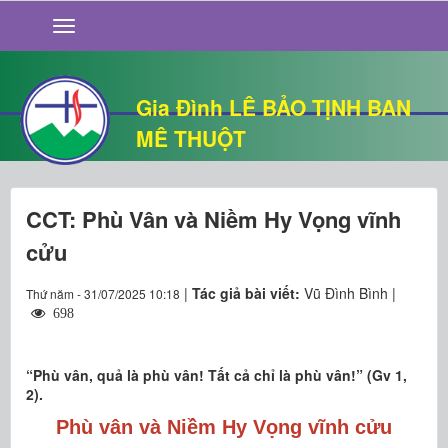
GIỚI THIỆU
TIN TỨC
SỐNG ĐẠO
Gia Đình LÊ BẢO TỊNH BAN
CHUYỆN NHÀ
MÊ THUỘT
QUÁN VĂN
THƯ GIÃN
CCT: Phù Vân và Niềm Hy Vọng vĩnh
cửu
|
Tác giả bài viết:
Vũ Đình Bình |
Thứ năm - 31/07/2025 10:18
698
“Phù vân, quả là phù vân! Tất cả chỉ là phù vân!” (Gv 1,
2).
Phù vân
và
Niềm
Hy Vọng
vĩnh cửu