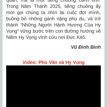
quan, mà là một tiếng chuông cảnh tỉnh.
Trong Năm Thánh 2025, tiếng chuông ấy
mời gọi chúng ta nhìn lại cuộc đời mình,
buông bỏ những gánh nặng phù du, và
trở
thành
“Những Người Hành
Hương Của
Hy
Vọng” vững bước trên con đường hướng về
Niềm
Hy Vọng
vĩnh cửu
nơi Đức Kitô.
Vũ Đình Bình
Video:
Phù Vân và Hy Vọng