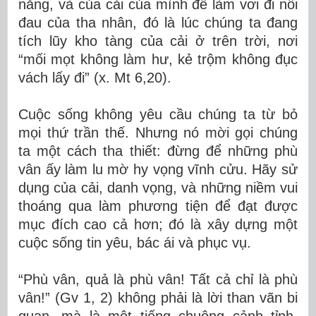
năng, và của cải của mình để làm vơi đi nỗi
đau của tha nhân, đó là lúc chúng ta đang
tích lũy kho tàng của cải ở trên trời,
nơi
“mối mọt không làm hư, kẻ trộm không đục
vách lấy đi” (x. Mt 6,20)
.
Cuộc sống không yêu cầu chúng ta từ bỏ
mọi thứ trần thế. Nhưng nó mời gọi chúng
ta một cách tha thiết: đừng để những phù
vân ấy làm lu mờ hy vọng vĩnh cửu. Hãy sử
dụng của cải, danh vọng, và những niềm vui
thoáng qua làm phương tiện để đạt được
mục đích cao cả hơn
;
đó là xây dựng một
cuộc
sống
tin yêu,
bác ái
và phục vụ.
“Phù vân, quả là phù vân! Tất cả chỉ là phù
vân
!
” (Gv 1, 2) không phải là lời than vãn bi