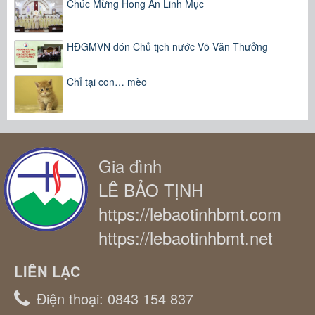
Chúc Mừng Hồng Ân Linh Mục
HĐGMVN đón Chủ tịch nước Võ Văn Thưởng
Chỉ tại con… mèo
Gia đình
LÊ BẢO TỊNH
https://lebaotinhbmt.com
https://lebaotinhbmt.net
LIÊN LẠC
Điện thoại:
0843 154 837