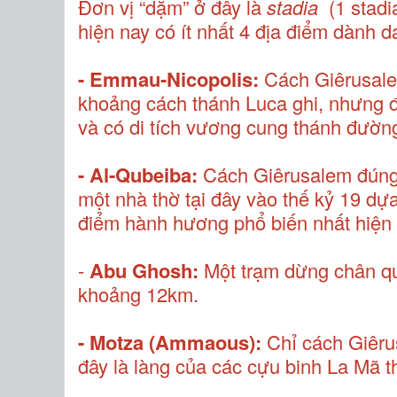
Đơn vị “dặm” ở đây là
stadia
(1 stadi
hiện nay có ít nhất 4 địa điểm dành 
- Emmau-Nicopolis:
Cách Giêrusale
khoảng cách thánh Luca ghi, nhưng đâ
và có di tích vương cung thánh đườn
- Al-Qubeiba:
Cách Giêrusalem đúng 
một nhà thờ tại đây vào thế kỷ 19 dựa
điểm hành hương phổ biến nhất hiện 
-
Abu Ghosh:
Một trạm dừng chân qua
khoảng 12km.
- Motza (Ammaous):
Chỉ cách Giêru
đây là làng của các cựu binh La Mã th