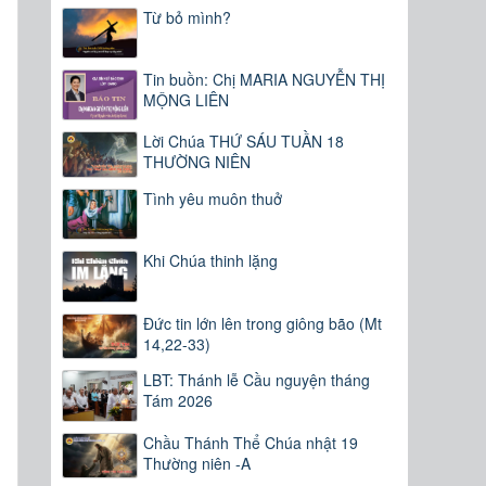
Từ bỏ mình?
Tin buồn: Chị MARIA NGUYỄN THỊ
MỘNG LIÊN
Lời Chúa THỨ SÁU TUẦN 18
THƯỜNG NIÊN
Tình yêu muôn thuở
Khi Chúa thinh lặng
Đức tin lớn lên trong giông bão (Mt
14,22-33)
LBT: Thánh lễ Cầu nguyện tháng
Tám 2026
Chầu Thánh Thể Chúa nhật 19
Thường niên -A