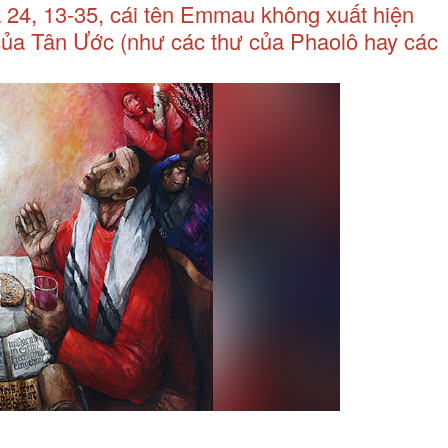
ca 24, 13-35, cái tên Emmau không xuất hiện
 của Tân Ước (như các thư của Phaolô hay các