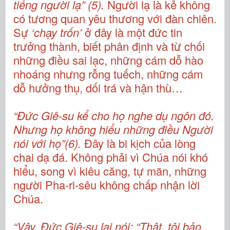
tiếng người lạ” (5).
Người lạ là kẻ không
có tương quan yêu thương với đàn chiên.
Sự
‘chạy trốn’
ở đây là một đức tin
trưởng thành, biết phân định và từ chối
những điều sai lạc, những cám dỗ hào
nhoáng nhưng rỗng tuếch, những cám
dỗ hưởng thụ, dối trá và hận thù…
“Đức Giê-su kể cho họ nghe dụ ngôn đó.
Nhưng họ không hiểu những điều Người
nói với họ”(6).
Đây là bi kịch của lòng
chai dạ đá. Không phải vì Chúa nói khó
hiểu, song vì kiêu căng, tự mãn, những
người Pha-ri-sêu không chấp nhận lời
Chúa.
“Vậy, Đức Giê-su lại nói: “Thật, tôi bảo