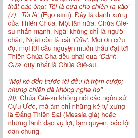
thật các ông: Tôi là cửa cho chiên ra vào”
(7). ‘Tôi là’
(Ego eimi): Đây là danh xưng
của Thiên Chúa. Một lần nữa, Chúa Giê-
su nhấn mạnh, Ngài không chỉ là người
chăn, Ngài còn là cái
‘Cửa’
. Mọi ơn cứu
độ, mọi lời cầu nguyện muốn thấu đạt tới
Thiên Chúa Cha đều phải qua
‘Cánh
Cửa’
duy nhất là Chúa Giê-su.
“Mọi kẻ đến trước tôi đều là trộm cướp;
nhưng chiên đã không nghe họ”
(8).
Chúa Giê-su không nói các ngôn sứ
Cựu Ước, mà ám chỉ những kẻ tự xưng
là Đấng Thiên Sai (Messia giả) hoặc
những lãnh đạo vụ lợi, lạm quyền, bóc lột
dân chúng.