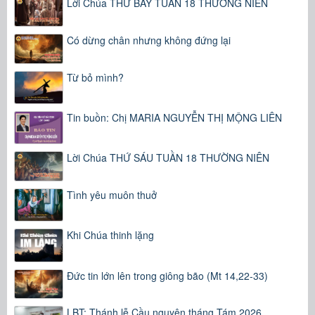
Lời Chúa THỨ BẢY TUẦN 18 THƯỜNG NIÊN
Có dừng chân nhưng không đứng lại
Từ bỏ mình?
Tin buồn: Chị MARIA NGUYỄN THỊ MỘNG LIÊN
Lời Chúa THỨ SÁU TUẦN 18 THƯỜNG NIÊN
Tình yêu muôn thuở
Khi Chúa thinh lặng
Đức tin lớn lên trong giông bão (Mt 14,22-33)
LBT: Thánh lễ Cầu nguyện tháng Tám 2026