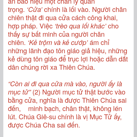
an báo hiệu một chân lý quan
trọng.
‘Cửa’
chính là lối vào. Người chăn
chiên thật đi qua cửa cách công khai,
hợp pháp. Việc
‘trèo qua lối khác’
cho
thấy sự bất minh của người chăn
chiên.
‘Kẻ trộm và kẻ cướp’
ám chỉ
những lãnh đạo tôn giáo giả hiệu, những
kẻ dùng tôn giáo để trục lợi hoặc dẫn dắt
dân chúng rời xa Thiên Chúa.
“Còn ai đi qua cửa mà vào, người ấy là
mục tử”
(2) Người mục tử thật bước vào
bằng cửa, nghĩa là được Thiên Chúa sai
đến, minh bạch, chân thật, không lén
lút. Chúa Giê-su chính là vị Mục Tử ấy,
được Chúa Cha sai đến.