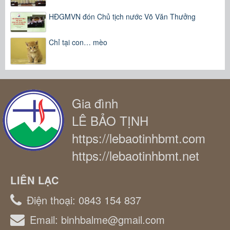
HĐGMVN đón Chủ tịch nước Võ Văn Thưởng
Chỉ tại con… mèo
Gia đình
LÊ BẢO TỊNH
https://lebaotinhbmt.com
https://lebaotinhbmt.net
LIÊN LẠC
Điện thoại:
0843 154 837
Email:
binhbalme@gmail.com