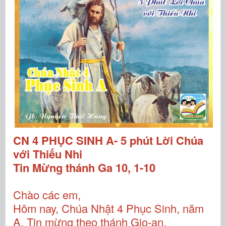
CN 4 PHỤC SINH A- 5 phút Lời Chúa
với Thiếu Nhi
Tin Mừng thánh Ga 10, 1-10
Chào các em,
Hôm nay, Chúa Nhật 4 Phục Sinh, năm
A. Tin mừng theo thánh Gio-an.