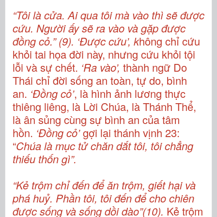
“Tôi là cửa. Ai qua tôi mà vào thì sẽ được
cứu. Người ấy sẽ ra vào và gặp được
đồng cỏ.” (9). ‘Được cứu’, k
hông chỉ cứu
khỏi tai họa đời này, nhưng cứu khỏi tội
lỗi và sự chết.
‘Ra vào’,
thành ngữ Do
Thái chỉ đời sống an toàn, tự do, bình
an.
‘Đồng cỏ’
, là hình ảnh lương thực
thiêng liêng, là Lời Chúa, là Thánh Thể,
là ân sủng cùng sự bình an của tâm
hồn.
‘Đồng cỏ’
gợi lại thánh vịnh 23:
“
Chúa là mục tử chăn dắt tôi, tôi chẳng
thiếu thốn gì”.
“Kẻ trộm chỉ đến để ăn trộm, giết hại và
phá huỷ. Phần tôi, tôi đến để cho chiên
được sống và sống dồi dào”(10).
Kẻ trộm