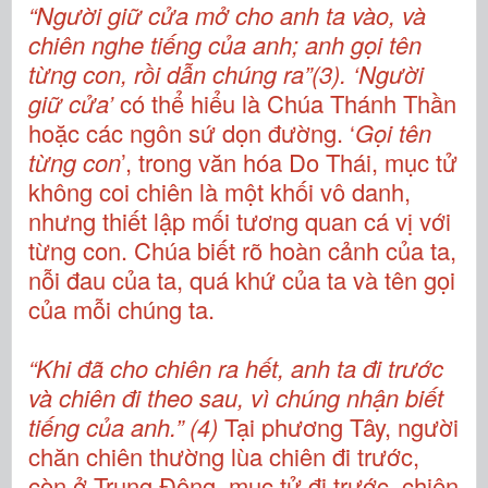
“Người giữ cửa mở cho anh ta vào, và
chiên nghe tiếng của anh; anh gọi tên
từng con, rồi dẫn chúng ra”(3). ‘Người
giữ cửa’
có thể hiểu là Chúa Thánh Thần
hoặc các ngôn sứ dọn đường. ‘
Gọi tên
từng con
’, trong văn hóa Do Thái, mục tử
không coi chiên là một khối vô danh,
nhưng thiết lập mối tương quan cá vị với
từng con. Chúa biết rõ hoàn cảnh của ta,
nỗi đau của ta, quá khứ của ta và tên gọi
của mỗi chúng ta.
“Khi đã cho chiên ra hết, anh ta đi trước
và chiên đi theo sau, vì chúng nhận biết
tiếng của anh.” (4)
Tại phương Tây, người
chăn chiên thường lùa chiên đi trước,
còn ở Trung Đông, mục tử đi trước, chiên