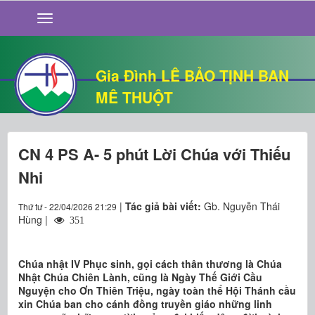
GIỚI THIỆU
TIN TỨC
SỐNG ĐẠO
Gia Đình LÊ BẢO TỊNH BAN
CHUYỆN NHÀ
MÊ THUỘT
QUÁN VĂN
THƯ GIÃN
CN 4 PS A- 5 phút Lời Chúa với Thiếu
Nhi
|
Tác giả bài viết:
Gb. Nguyễn Thái
Thứ tư - 22/04/2026 21:29
Hùng |
351
Chúa nhật IV Phục sinh, gọi cách thân thương là Chúa
Nhật Chúa Chiên Lành, cũng là Ngày Thế Giới Cầu
Nguyện cho Ơn Thiên Triệu, ngày toàn thể Hội Thánh cầu
xin Chúa ban cho cánh đồng truyền giáo những linh